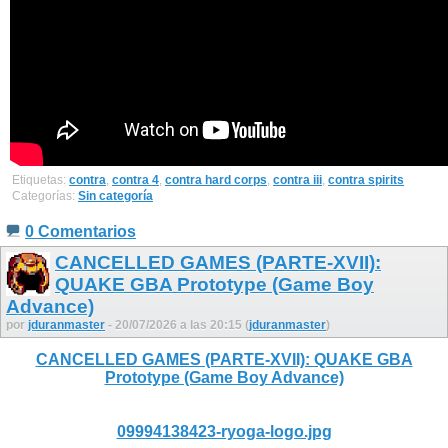
Etiquetas:
contra
,
contra 4
,
contra hard corps
,
contra iii
,
contra spirits
Categorías:
Sin categoría
0 Comentarios
CANCELLED GAMES (PARTE-XVII):
QUAKE GBA Prototype (Game Boy
Advance)
por
jduranmaster
- 20/07/2026 a las 20:15 (
jduranmaster
)
CANCELLED GAMES (PARTE-XVII): QUAKE GBA
Prototype (Game Boy Advance)
09994138423-ryoga-logo.jpg