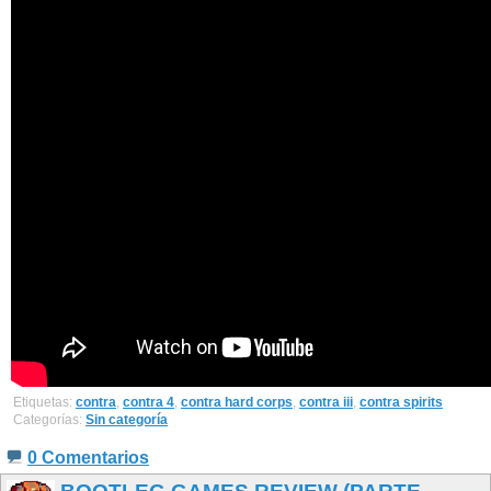
Etiquetas:
contra
,
contra 4
,
contra hard corps
,
contra iii
,
contra spirits
Categorías:
Sin categoría
0 Comentarios