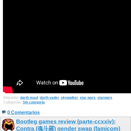
Etiquetas:
darth maul
,
darth vader
,
skywalker
,
star wars
,
starwars
Categorías:
Sin categoría
0 Comentarios
Bootleg games review (parte-ccxxiv):
Contra (魂斗羅) gender swap (famicom)