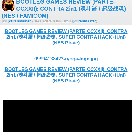
BOOTLEG GAMES REVIEW (PARTE-
CCXXII): CONTRA 2in1 (魂斗羅 / 超级战魂)
(NES / FAMICOM)
por
jduranmaster
- 06/07/2026 a las 18:58 (
jduranmaster
)
BOOTLEG GAMES REVIEW (PARTE-CCXXII): CONTRA
2in1 (魂斗羅 / 超级战魂 / SUPER CONTRA HACK) (Unl)
(NES Pirate)
09994138423-ryoga-logo.jpg
BOOTLEG GAMES REVIEW (PARTE-CCXXII): CONTRA
2in1 (魂斗羅 / 超级战魂 / SUPER CONTRA HACK) (Unl)
(NES Pirate)