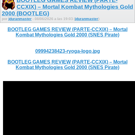
BOOTLEG GAMES REVIEW (PARTE-
CCXIX) – Mortal Kombat Mythologies Gold
2000 (BOOTLEG)
por
jduranmaster
- 08/06/2026 a las 19:03 (
jduranmaster
)
BOOTLEG GAMES REVIEW (PARTE-CCXIX) – Mortal
Kombat Mythologies Gold 2000 (SNES Pirate)
09994238423-ryoga-logo.jpg
BOOTLEG GAMES REVIEW (PARTE-CCXIX) – Mortal
Kombat Mythologies Gold 2000 (SNES Pirate)