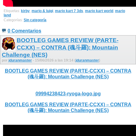
Etiquetas:
kirby
,
mario & luigi
,
mario kart 7 3ds
,
mario kart world
,
mario
land
Categorías:
Sin categoría
0 Comentarios
BOOTLEG GAMES REVIEW (PARTE-
CCXX) – CONTRA (魂斗羅): Mountain
Challenge (NES)
por
jduranmaster
- 15/06/2026 a las 19:14 (
jduranmaster
)
BOOTLEG GAMES REVIEW (PARTE-CCXX) – CONTRA
(魂斗羅): Mountain Challenge (NES)
09994238423-ryoga-logo.jpg
BOOTLEG GAMES REVIEW (PARTE-CCXX) – CONTRA
(魂斗羅): Mountain Challenge (NES)