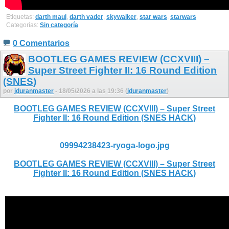
Etiquetas:
darth maul
,
darth vader
,
skywalker
,
star wars
,
starwars
Categorías:
Sin categoría
0 Comentarios
BOOTLEG GAMES REVIEW (CCXVIII) –
Super Street Fighter II: 16 Round Edition
(SNES)
por
jduranmaster
- 18/05/2026 a las 19:36 (
jduranmaster
)
BOOTLEG GAMES REVIEW (CCXVIII) – Super Street
Fighter II: 16 Round Edition (SNES HACK)
09994238423-ryoga-logo.jpg
BOOTLEG GAMES REVIEW (CCXVIII) – Super Street
Fighter II: 16 Round Edition (SNES HACK)