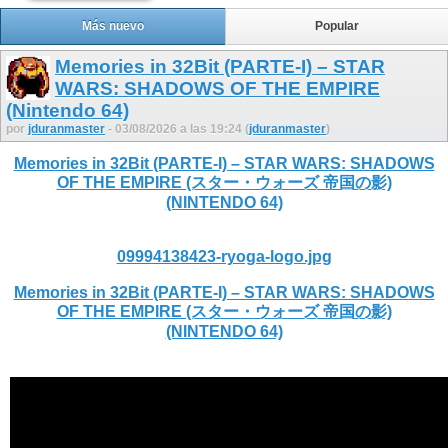
Más nuevo
Popular
Memories in 32Bit (PARTE-I) – STAR
WARS: SHADOWS OF THE EMPIRE
(Nintendo 64)
por
jduranmaster
- 03/08/2026 a las 19:24 (
jduranmaster
)
Memories in 32Bit (PARTE-I) – STAR WARS: SHADOWS
OF THE EMPIRE (スター・ウォーズ 帝国の影)
(NINTENDO 64)
09994138423-ryoga-logo.jpg
Memories in 32Bit (PARTE-I) – STAR WARS: SHADOWS
OF THE EMPIRE (スター・ウォーズ 帝国の影)
(NINTENDO 64)