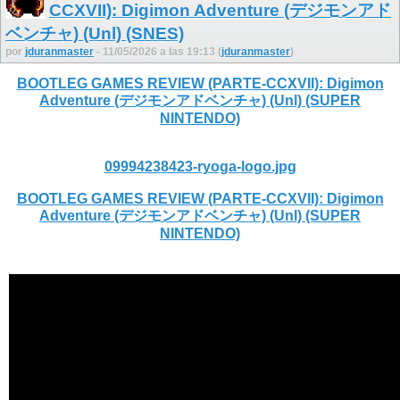
CCXVII): Digimon Adventure (デジモンアド
ベンチャ) (Unl) (SNES)
por
jduranmaster
- 11/05/2026 a las 19:13 (
jduranmaster
)
BOOTLEG GAMES REVIEW (PARTE-CCXVII): Digimon
Adventure (デジモンアドベンチャ) (Unl) (SUPER
NINTENDO)
09994238423-ryoga-logo.jpg
BOOTLEG GAMES REVIEW (PARTE-CCXVII): Digimon
Adventure (デジモンアドベンチャ) (Unl) (SUPER
NINTENDO)