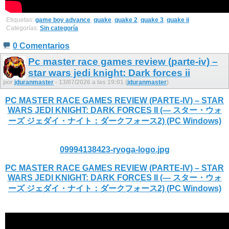
Etiquetas:
game boy advance
,
quake
,
quake 2
,
quake 3
,
quake ii
Categorías:
Sin categoría
0 Comentarios
Pc master race games review (parte-iv) –
star wars jedi knight: Dark forces ii
por
jduranmaster
- 13/07/2026 a las 19:01 (
jduranmaster
)
PC MASTER RACE GAMES REVIEW (PARTE-IV) – STAR
WARS JEDI KNIGHT: DARK FORCES II (— スター・ウォ
ーズ ジェダイ・ナイト：ダークフォース2) (PC Windows)
09994138423-ryoga-logo.jpg
PC MASTER RACE GAMES REVIEW (PARTE-IV) – STAR
WARS JEDI KNIGHT: DARK FORCES II (— スター・ウォ
ーズ ジェダイ・ナイト：ダークフォース2) (PC Windows)