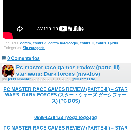
Etiquetas:
contra
,
contra 4
,
contra hard corps
,
contra iii
,
contra spirits
Categorías:
Sin categoría
0 Comentarios
Pc master race games review (parte-iii) –
star wars: Dark forces (ms-dos)
por
jduranmaster
- 25/05/2026 a las 20:40 (
jduranmaster
)
PC MASTER RACE GAMES REVIEW (PARTE-III) – STAR
WARS: DARK FORCES (スター・ウォーズ ダークフォー
ス) (PC DOS)
09994238423-ryoga-logo.jpg
PC MASTER RACE GAMES REVIEW (PARTE-III) – STAR