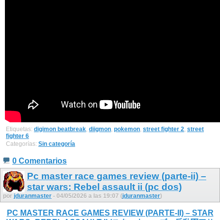
Etiquetas:
digimon beatbreak
,
diigmon
,
pokemon
,
street fighter 2
,
street
fighter 6
Categorías:
Sin categoría
0 Comentarios
Pc master race games review (parte-ii) –
star wars: Rebel assault ii (pc dos)
por
jduranmaster
- 04/05/2026 a las 19:07 (
jduranmaster
)
PC MASTER RACE GAMES REVIEW (PARTE-II) – STAR