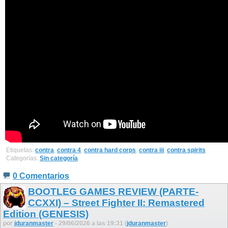
Etiquetas:
contra
,
contra 4
,
contra hard corps
,
contra iii
,
contra spirits
Categorías:
Sin categoría
0 Comentarios
BOOTLEG GAMES REVIEW (PARTE-
CCXXI) – Street Fighter II: Remastered
Edition (GENESIS)
por
jduranmaster
- 29/06/2026 a las 19:31 (
jduranmaster
)