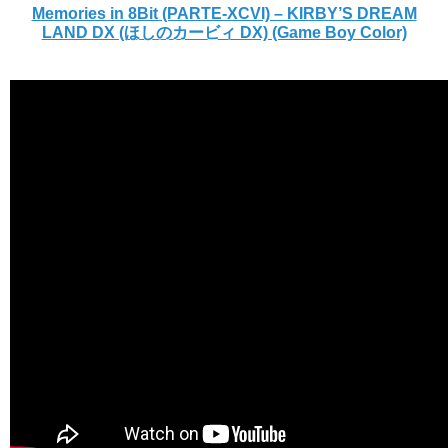
Memories in 8Bit (PARTE-XCVI) – KIRBY’S DREAM
LAND DX (ほしのカービィ DX) (Game Boy Color)