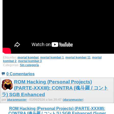
Etiquetas:
mortal kombat
,
mortal kombat 1
,
mortal kombat 11
,
mortal
kombat 2
,
mortal kombat 3
Categorías:
Sin categoría
0 Comentarios
ROM Hacking (Personal Projects)
(PARTE-XXXIII): CONTRA (魂斗羅 / コント
ラ) SGB Enhanced
por
jduranmaster
- 01/06/2026 a las 20:47 (
jduranmaster
)
ROM Hacking (Personal Projects) (PARTE-XXXIII):
CONTRA (魂斗羅 / コントラ) SGB Enhanced (Super