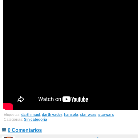
Etiquetas:
darth maul
,
darth vader
,
hansolo
,
star wars
,
starwars
Categorías:
Sin categoría
0 Comentarios