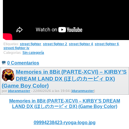
Etiquetas:
street fighter
,
street fighter 2
,
street fighter 4
,
street fighter 6
,
streeti fighter iv
Categorías:
Sin categoría
0 Comentarios
Memories in 8Bit (PARTE-XCVI) – KIRBY’S
DREAM LAND DX (ほしのカービィ DX)
(Game Boy Color)
por
jduranmaster
- 22/06/2026 a las 19:04 (
jduranmaster
)
Memories in 8Bit (PARTE-XCVI) – KIRBY’S DREAM
LAND DX (ほしのカービィ DX) (Game Boy Color)
09994238423-ryoga-logo.jpg