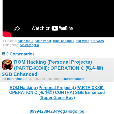
Etiquetas:
darth maul
,
darth vader
,
rebel assault ii
,
star wars
,
starwars
Categorías:
Sin categoría
0 Comentarios
ROM Hacking (Personal Projects)
(PARTE-XXXII): OPERATION C (魂斗羅)
SGB Enhanced
por
jduranmaster
- 27/04/2026 a las 19:49 (
jduranmaster
)
ROM Hacking (Personal Projects) (PARTE-XXXII):
OPERATION C (魂斗羅 / CONTRA) SGB Enhanced
(Super Game Boy)
09994238423-ryoga-logo.jpg