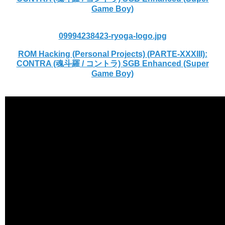
Game Boy)
09994238423-ryoga-logo.jpg
ROM Hacking (Personal Projects) (PARTE-XXXIII):
CONTRA (魂斗羅 / コントラ) SGB Enhanced (Super
Game Boy)