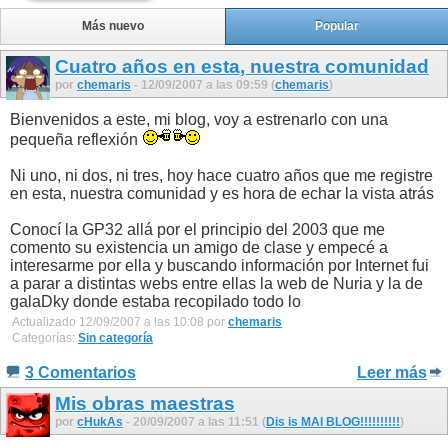
Más nuevo
Popular
Cuatro años en esta, nuestra comunidad
por
chemaris
- 12/09/2007 a las 09:59 (
chemaris
)
Bienvenidos a este, mi blog, voy a estrenarlo con una
pequeña reflexión
Ni uno, ni dos, ni tres, hoy hace cuatro años que me registre
en esta, nuestra comunidad y es hora de echar la vista atrás
Conocí la GP32 allá por el principio del 2003 que me
comento su existencia un amigo de clase y empecé a
interesarme por ella y buscando información por Internet fui
a parar a distintas webs entre ellas la web de Nuria y la de
galaDky donde estaba recopilado todo lo
Actualizado 12/09/2007 a las 10:08 por
chemaris
Categorías:
Sin categoría
3 Comentarios
Leer más
Mis obras maestras
por
cHukAs
- 20/09/2007 a las 11:51 (
Dis is MAI BLOG!!!!!!!!!!
)