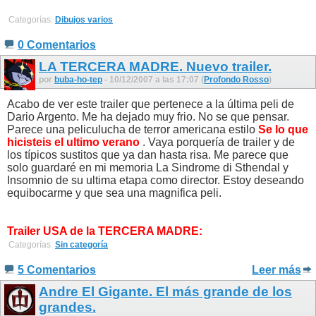
Categorías:
Dibujos varios
0 Comentarios
LA TERCERA MADRE. Nuevo trailer.
por
buba-ho-tep
- 10/12/2007 a las 17:07 (
Profondo Rosso
)
Acabo de ver este trailer que pertenece a la última peli de
Dario Argento. Me ha dejado muy frio. No se que pensar.
Parece una peliculucha de terror americana estilo
Se lo que
hicisteis el ultimo verano
. Vaya porquería de trailer y de
los típicos sustitos que ya dan hasta risa. Me parece que
solo guardaré en mi memoria La Sindrome di Sthendal y
Insomnio de su ultima etapa como director. Estoy deseando
equibocarme y que sea una magnifica peli.
Trailer USA de la TERCERA MADRE:
Categorías:
Sin categoría
5 Comentarios
Leer más
Andre El Gigante. El más grande de los
grandes.