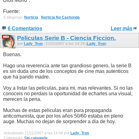
Dios Mono".
Fuente:
Categorías:
Norticia
,
Norticia No Cashonda
6 Comentarios
Leer más
Peliculas Serie B - Ciencia Ficcion.
por
Lady_Tron
- 21/11/2007 a las 14:29 (
Lady_Tron
)
Buenas.
Hago una reverencia ante tan grandioso genero, la serie B
es sin duda uno de los conceptos de cine mas autenticos
que ha parido madre.
Voy a listar las peliculas, para mi, mas relevantes. Si no las
conoceis no perdais la oportunidad de echarles una visual,
merecen la pena.
Muchas de estas peliculas eran pura propaganda
anticomunista, que por los años 50/60 estaba en pleno
auge. Muchas no dejan de sorprender a dia de hoy.
Actualizado 21/11/2007 a las 14:48 por
Lady_Tron
Categorías:
Sin categoría