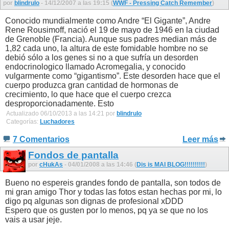
por
blindrulo
- 14/12/2007 a las 19:15 (
WWF - Pressing Catch Remember
)
Conocido mundialmente como Andre “El Gigante”, Andre
Rene Rousimoff, nació el 19 de mayo de 1946 en la ciudad
de Grenoble (Francia). Aunque sus padres median más de
1,82 cada uno, la altura de este fomidable hombre no se
debió sólo a los genes si no a que sufría un desorden
endocrinologico llamado Acromegalia, y conocido
vulgarmente como “gigantismo”. Este desorden hace que el
cuerpo produzca gran cantidad de hormonas de
crecimiento, lo que hace que el cuerpo crezca
desproporcionadamente. Esto
Actualizado 06/10/2013 a las 14:21 por
blindrulo
Categorías:
Luchadores
7 Comentarios
Leer más
Fondos de pantalla
por
cHukAs
- 04/01/2008 a las 14:46 (
Dis is MAI BLOG!!!!!!!!!!
)
Bueno no espereis grandes fondo de pantalla, son todos de
mi gran amigo Thor y todas las fotos estan hechas por mi, lo
digo pq algunas son dignas de profesional xDDD
Espero que os gusten por lo menos, pq ya se que no los
vais a usar jeje.