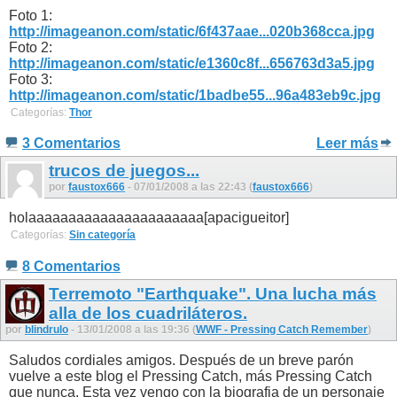
Foto 1:
http://imageanon.com/static/6f437aae...020b368cca.jpg
Foto 2:
http://imageanon.com/static/e1360c8f...656763d3a5.jpg
Foto 3:
http://imageanon.com/static/1badbe55...96a483eb9c.jpg
Categorías:
Thor
3 Comentarios
Leer más
trucos de juegos...
por
faustox666
- 07/01/2008 a las 22:43 (
faustox666
)
holaaaaaaaaaaaaaaaaaaaaaa[apacigueitor]
Categorías:
Sin categoría
8 Comentarios
Terremoto "Earthquake". Una lucha más
alla de los cuadriláteros.
por
blindrulo
- 13/01/2008 a las 19:36 (
WWF - Pressing Catch Remember
)
Saludos cordiales amigos. Después de un breve parón
vuelve a este blog el Pressing Catch, más Pressing Catch
que nunca. Esta vez vengo con la biografia de un personaje