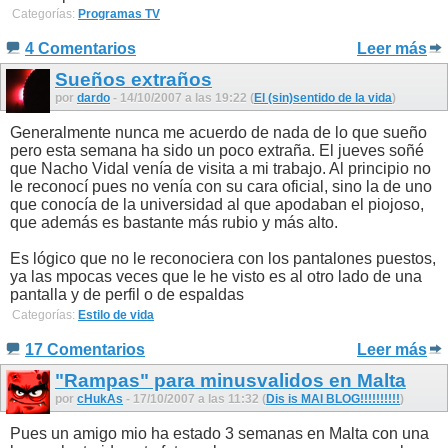
Categorías:
Programas TV
4 Comentarios
Leer más
Sueños extraños
por
dardo
- 14/10/2007 a las 19:22 (
El (sin)sentido de la vida
)
Generalmente nunca me acuerdo de nada de lo que sueño
pero esta semana ha sido un poco extraña. El jueves soñé
que Nacho Vidal venía de visita a mi trabajo. Al principio no
le reconocí pues no venía con su cara oficial, sino la de uno
que conocía de la universidad al que apodaban el piojoso,
que además es bastante más rubio y más alto.
Es lógico que no le reconociera con los pantalones puestos,
ya las mpocas veces que le he visto es al otro lado de una
pantalla y de perfil o de espaldas
Categorías:
Estilo de vida
17 Comentarios
Leer más
"Rampas" para minusvalidos en Malta
por
cHukAs
- 17/10/2007 a las 11:32 (
Dis is MAI BLOG!!!!!!!!!!
)
Pues un amigo mio ha estado 3 semanas en Malta con una