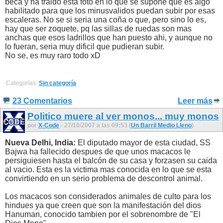
beca y ha traido esta foto en lo que se supone que es algo
habilitado para que los minusvalidos puedan subir por esas
escaleras. No se si seria una coña o que, pero sino lo es,
hay que ser zoquete, pq las sillas de ruedas son mas
anchas que esos ladrillos que han puesto ahi, y aunque no
lo fueran, seria muy dificil que pudieran subir.
No se, es muy raro todo xD
Categorías:
Sin categoría
23 Comentarios
Leer más
Politico muere al ver monos... muy monos
por
X-Code
- 27/10/2007 a las 09:53 (
Un Barril Medio Lleno
)
Nueva Delhi, India:
El diputado mayor de esta ciudad, SS
Bajwa ha fallecido despues de que unos macacos le
persiguiesen hasta el balcón de su casa y forzasen su caida
al vacio. Esta es la victima mas conocida en lo que se esta
convirtiendo en un serio problema de descontrol animal.
Los macacos son considerados animales de culto para los
hindues ya que creen que son la manifestación del dios
Hanuman, conocido tambien por el sobrenombre de "El