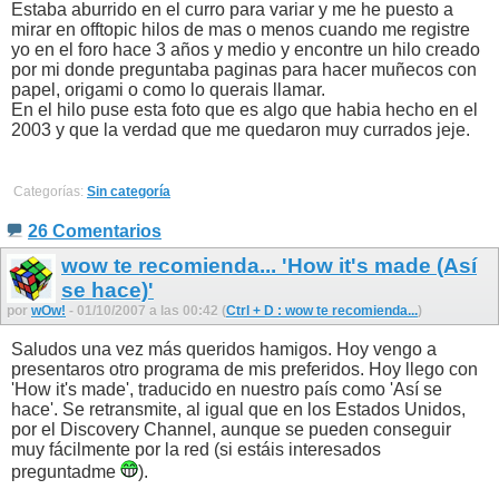
Estaba aburrido en el curro para variar y me he puesto a
mirar en offtopic hilos de mas o menos cuando me registre
yo en el foro hace 3 años y medio y encontre un hilo creado
por mi donde preguntaba paginas para hacer muñecos con
papel, origami o como lo querais llamar.
En el hilo puse esta foto que es algo que habia hecho en el
2003 y que la verdad que me quedaron muy currados jeje.
Categorías:
Sin categoría
26 Comentarios
wow te recomienda... 'How it's made (Así
se hace)'
por
wOw!
- 01/10/2007 a las 00:42 (
Ctrl + D : wow te recomienda...
)
Saludos una vez más queridos hamigos. Hoy vengo a
presentaros otro programa de mis preferidos. Hoy llego con
'How it's made', traducido en nuestro país como 'Así se
hace'. Se retransmite, al igual que en los Estados Unidos,
por el Discovery Channel, aunque se pueden conseguir
muy fácilmente por la red (si estáis interesados
preguntadme
).