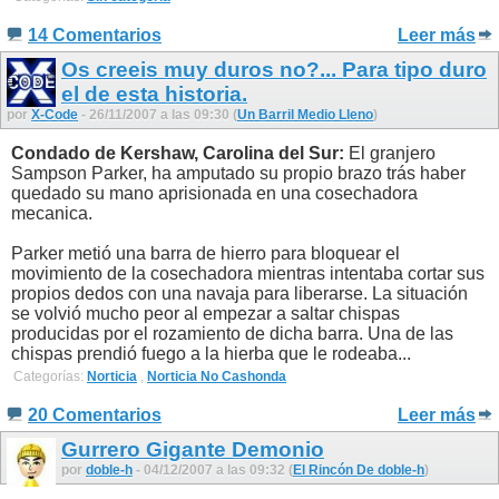
14 Comentarios
Leer más
Os creeis muy duros no?... Para tipo duro
el de esta historia.
por
X-Code
- 26/11/2007 a las 09:30 (
Un Barril Medio Lleno
)
Condado de Kershaw, Carolina del Sur:
El granjero
Sampson Parker, ha amputado su propio brazo trás haber
quedado su mano aprisionada en una cosechadora
mecanica.
Parker metió una barra de hierro para bloquear el
movimiento de la cosechadora mientras intentaba cortar sus
propios dedos con una navaja para liberarse. La situación
se volvió mucho peor al empezar a saltar chispas
producidas por el rozamiento de dicha barra. Una de las
chispas prendió fuego a la hierba que le rodeaba...
Categorías:
Norticia
,
Norticia No Cashonda
20 Comentarios
Leer más
Gurrero Gigante Demonio
por
doble-h
- 04/12/2007 a las 09:32 (
El Rincón De doble-h
)