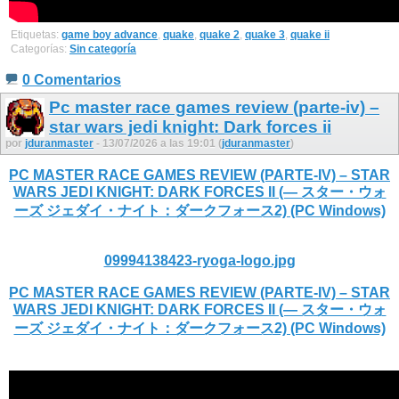
Etiquetas:
game boy advance
,
quake
,
quake 2
,
quake 3
,
quake ii
Categorías:
Sin categoría
0 Comentarios
Pc master race games review (parte-iv) –
star wars jedi knight: Dark forces ii
por
jduranmaster
- 13/07/2026 a las 19:01 (
jduranmaster
)
PC MASTER RACE GAMES REVIEW (PARTE-IV) – STAR
WARS JEDI KNIGHT: DARK FORCES II (— スター・ウォ
ーズ ジェダイ・ナイト：ダークフォース2) (PC Windows)
09994138423-ryoga-logo.jpg
PC MASTER RACE GAMES REVIEW (PARTE-IV) – STAR
WARS JEDI KNIGHT: DARK FORCES II (— スター・ウォ
ーズ ジェダイ・ナイト：ダークフォース2) (PC Windows)