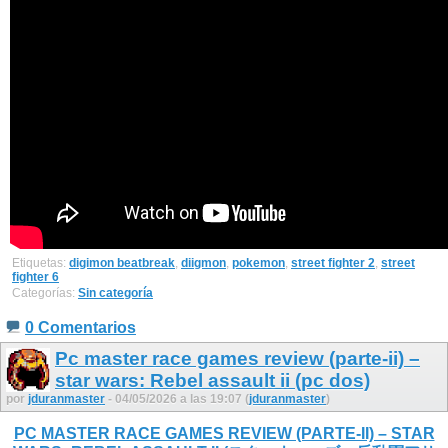
Etiquetas:
digimon beatbreak
,
diigmon
,
pokemon
,
street fighter 2
,
street
fighter 6
Categorías:
Sin categoría
0 Comentarios
Pc master race games review (parte-ii) –
star wars: Rebel assault ii (pc dos)
por
jduranmaster
- 04/05/2026 a las 19:07 (
jduranmaster
)
PC MASTER RACE GAMES REVIEW (PARTE-II) – STAR