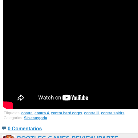
Etiquetas:
contra
,
contra 4
,
contra hard corps
,
contra iii
,
contra spirits
Categorías:
Sin categoría
0 Comentarios