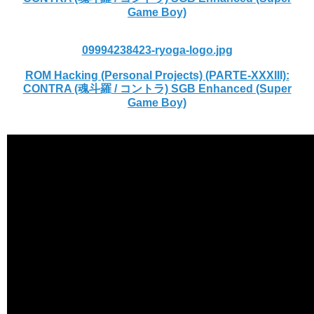
Game Boy)
09994238423-ryoga-logo.jpg
ROM Hacking (Personal Projects) (PARTE-XXXIII):
CONTRA (魂斗羅 / コントラ) SGB Enhanced (Super
Game Boy)