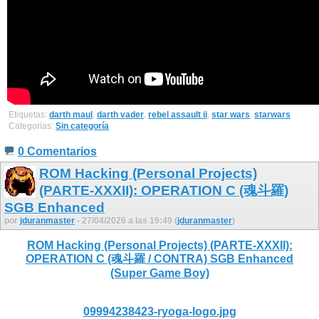
Etiquetas:
darth maul
,
darth vader
,
rebel assault ii
,
star wars
,
starwars
Categorías:
Sin categoría
0 Comentarios
ROM Hacking (Personal Projects)
(PARTE-XXXII): OPERATION C (魂斗羅)
SGB Enhanced
por
jduranmaster
- 27/04/2026 a las 19:49 (
jduranmaster
)
ROM Hacking (Personal Projects) (PARTE-XXXII):
OPERATION C (魂斗羅 / CONTRA) SGB Enhanced
(Super Game Boy)
09994238423-ryoga-logo.jpg