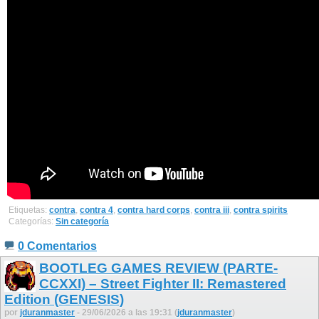
Etiquetas:
contra
,
contra 4
,
contra hard corps
,
contra iii
,
contra spirits
Categorías:
Sin categoría
0 Comentarios
BOOTLEG GAMES REVIEW (PARTE-
CCXXI) – Street Fighter II: Remastered
Edition (GENESIS)
por
jduranmaster
- 29/06/2026 a las 19:31 (
jduranmaster
)