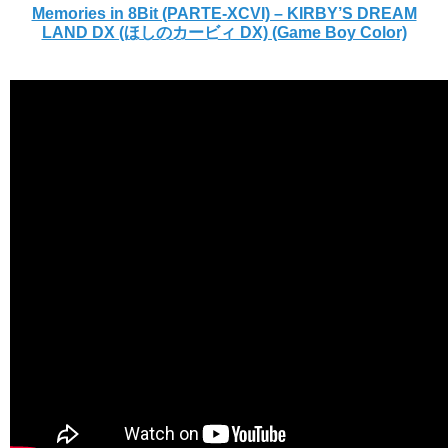
Memories in 8Bit (PARTE-XCVI) – KIRBY’S DREAM
LAND DX (ほしのカービィ DX) (Game Boy Color)