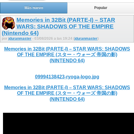
Más nuevo
Popular
Memories in 32Bit (PARTE-I) – STAR
WARS: SHADOWS OF THE EMPIRE
(Nintendo 64)
por
jduranmaster
- 03/08/2026 a las 19:24 (
jduranmaster
)
Memories in 32Bit (PARTE-I) – STAR WARS: SHADOWS
OF THE EMPIRE (スター・ウォーズ 帝国の影)
(NINTENDO 64)
09994138423-ryoga-logo.jpg
Memories in 32Bit (PARTE-I) – STAR WARS: SHADOWS
OF THE EMPIRE (スター・ウォーズ 帝国の影)
(NINTENDO 64)