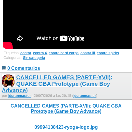
Etiquetas:
contra
,
contra 4
,
contra hard corps
,
contra iii
,
contra spirits
Categorías:
Sin categoría
0 Comentarios
CANCELLED GAMES (PARTE-XVII):
QUAKE GBA Prototype (Game Boy
Advance)
por
jduranmaster
- 20/07/2026 a las 20:15 (
jduranmaster
)
CANCELLED GAMES (PARTE-XVII): QUAKE GBA
Prototype (Game Boy Advance)
09994138423-ryoga-logo.jpg