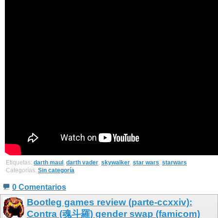
Etiquetas:
darth maul
,
darth vader
,
skywalker
,
star wars
,
starwars
Categorías:
Sin categoría
0 Comentarios
Bootleg games review (parte-ccxxiv):
Contra (魂斗羅) gender swap (famicom)