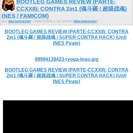
BOOTLEG GAMES REVIEW (PARTE-
CCXXII): CONTRA 2in1 (魂斗羅 / 超级战魂)
(NES / FAMICOM)
por
jduranmaster
- 06/07/2026 a las 18:58 (
jduranmaster
)
BOOTLEG GAMES REVIEW (PARTE-CCXXII): CONTRA
2in1 (魂斗羅 / 超级战魂 / SUPER CONTRA HACK) (Unl)
(NES Pirate)
09994138423-ryoga-logo.jpg
BOOTLEG GAMES REVIEW (PARTE-CCXXII): CONTRA
2in1 (魂斗羅 / 超级战魂 / SUPER CONTRA HACK) (Unl)
(NES Pirate)