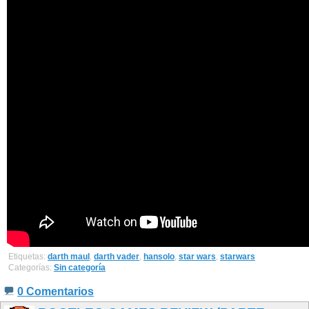
Etiquetas:
darth maul
,
darth vader
,
hansolo
,
star wars
,
starwars
Categorías:
Sin categoría
0 Comentarios