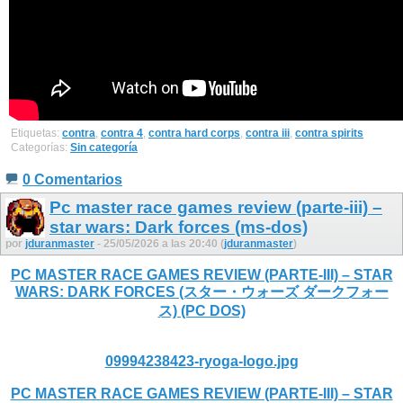
Etiquetas:
contra
,
contra 4
,
contra hard corps
,
contra iii
,
contra spirits
Categorías:
Sin categoría
0 Comentarios
Pc master race games review (parte-iii) –
star wars: Dark forces (ms-dos)
por
jduranmaster
- 25/05/2026 a las 20:40 (
jduranmaster
)
PC MASTER RACE GAMES REVIEW (PARTE-III) – STAR
WARS: DARK FORCES (スター・ウォーズ ダークフォー
ス) (PC DOS)
09994238423-ryoga-logo.jpg
PC MASTER RACE GAMES REVIEW (PARTE-III) – STAR