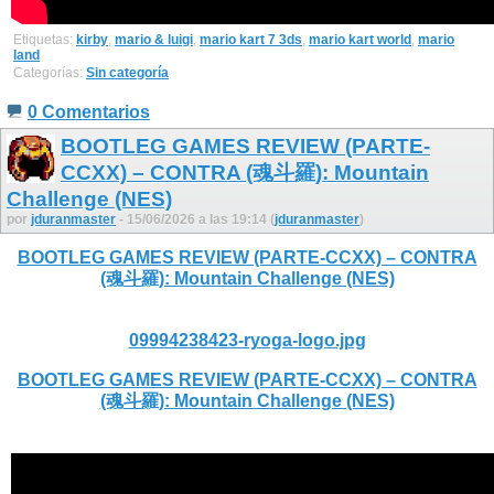
Etiquetas:
kirby
,
mario & luigi
,
mario kart 7 3ds
,
mario kart world
,
mario
land
Categorías:
Sin categoría
0 Comentarios
BOOTLEG GAMES REVIEW (PARTE-
CCXX) – CONTRA (魂斗羅): Mountain
Challenge (NES)
por
jduranmaster
- 15/06/2026 a las 19:14 (
jduranmaster
)
BOOTLEG GAMES REVIEW (PARTE-CCXX) – CONTRA
(魂斗羅): Mountain Challenge (NES)
09994238423-ryoga-logo.jpg
BOOTLEG GAMES REVIEW (PARTE-CCXX) – CONTRA
(魂斗羅): Mountain Challenge (NES)