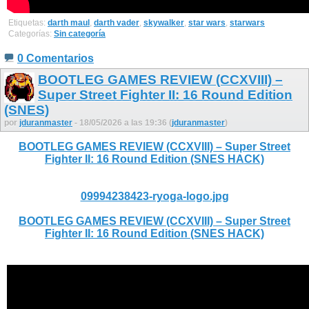
Etiquetas:
darth maul
,
darth vader
,
skywalker
,
star wars
,
starwars
Categorías:
Sin categoría
0 Comentarios
BOOTLEG GAMES REVIEW (CCXVIII) –
Super Street Fighter II: 16 Round Edition
(SNES)
por
jduranmaster
- 18/05/2026 a las 19:36 (
jduranmaster
)
BOOTLEG GAMES REVIEW (CCXVIII) – Super Street
Fighter II: 16 Round Edition (SNES HACK)
09994238423-ryoga-logo.jpg
BOOTLEG GAMES REVIEW (CCXVIII) – Super Street
Fighter II: 16 Round Edition (SNES HACK)