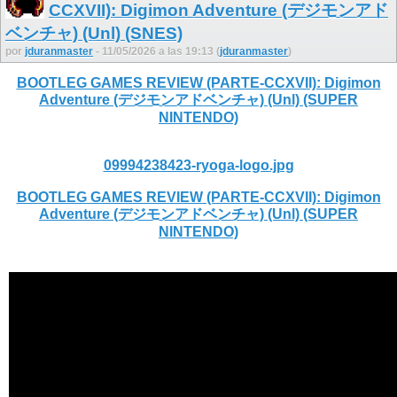
CCXVII): Digimon Adventure (デジモンアド
ベンチャ) (Unl) (SNES)
por
jduranmaster
- 11/05/2026 a las 19:13 (
jduranmaster
)
BOOTLEG GAMES REVIEW (PARTE-CCXVII): Digimon
Adventure (デジモンアドベンチャ) (Unl) (SUPER
NINTENDO)
09994238423-ryoga-logo.jpg
BOOTLEG GAMES REVIEW (PARTE-CCXVII): Digimon
Adventure (デジモンアドベンチャ) (Unl) (SUPER
NINTENDO)