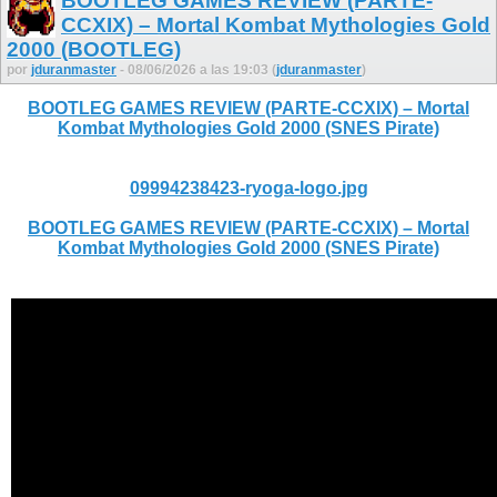
BOOTLEG GAMES REVIEW (PARTE-
CCXIX) – Mortal Kombat Mythologies Gold
2000 (BOOTLEG)
por
jduranmaster
- 08/06/2026 a las 19:03 (
jduranmaster
)
BOOTLEG GAMES REVIEW (PARTE-CCXIX) – Mortal
Kombat Mythologies Gold 2000 (SNES Pirate)
09994238423-ryoga-logo.jpg
BOOTLEG GAMES REVIEW (PARTE-CCXIX) – Mortal
Kombat Mythologies Gold 2000 (SNES Pirate)