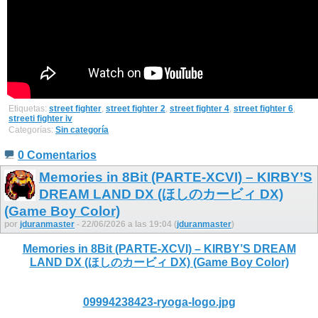
Etiquetas:
street fighter
,
street fighter 2
,
street fighter 4
,
street fighter 6
,
streeti fighter iv
Categorías:
Sin categoría
0 Comentarios
Memories in 8Bit (PARTE-XCVI) – KIRBY’S
DREAM LAND DX (ほしのカービィ DX)
(Game Boy Color)
por
jduranmaster
- 22/06/2026 a las 19:04 (
jduranmaster
)
Memories in 8Bit (PARTE-XCVI) – KIRBY’S DREAM
LAND DX (ほしのカービィ DX) (Game Boy Color)
09994238423-ryoga-logo.jpg