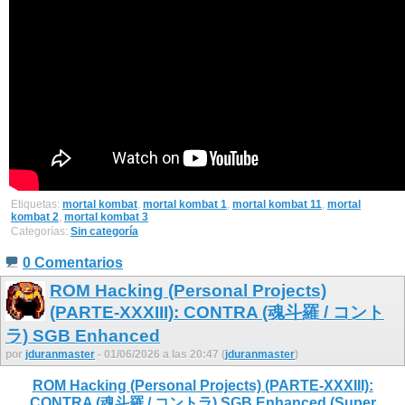
Etiquetas:
mortal kombat
,
mortal kombat 1
,
mortal kombat 11
,
mortal
kombat 2
,
mortal kombat 3
Categorías:
Sin categoría
0 Comentarios
ROM Hacking (Personal Projects)
(PARTE-XXXIII): CONTRA (魂斗羅 / コント
ラ) SGB Enhanced
por
jduranmaster
- 01/06/2026 a las 20:47 (
jduranmaster
)
ROM Hacking (Personal Projects) (PARTE-XXXIII):
CONTRA (魂斗羅 / コントラ) SGB Enhanced (Super