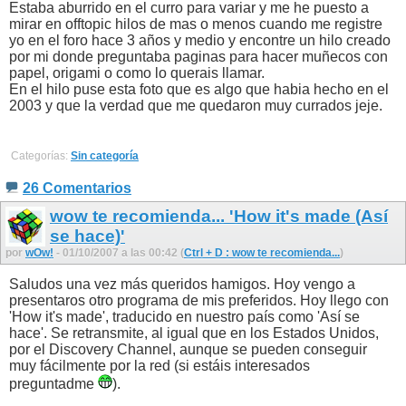
Estaba aburrido en el curro para variar y me he puesto a
mirar en offtopic hilos de mas o menos cuando me registre
yo en el foro hace 3 años y medio y encontre un hilo creado
por mi donde preguntaba paginas para hacer muñecos con
papel, origami o como lo querais llamar.
En el hilo puse esta foto que es algo que habia hecho en el
2003 y que la verdad que me quedaron muy currados jeje.
Categorías:
Sin categoría
26 Comentarios
wow te recomienda... 'How it's made (Así
se hace)'
por
wOw!
- 01/10/2007 a las 00:42 (
Ctrl + D : wow te recomienda...
)
Saludos una vez más queridos hamigos. Hoy vengo a
presentaros otro programa de mis preferidos. Hoy llego con
'How it's made', traducido en nuestro país como 'Así se
hace'. Se retransmite, al igual que en los Estados Unidos,
por el Discovery Channel, aunque se pueden conseguir
muy fácilmente por la red (si estáis interesados
preguntadme
).