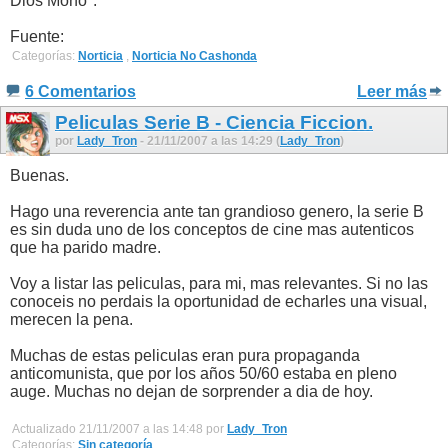
Dios Mono".
Fuente:
Categorías:
Norticia
,
Norticia No Cashonda
6 Comentarios
Leer más
Peliculas Serie B - Ciencia Ficcion.
por
Lady_Tron
- 21/11/2007 a las 14:29 (
Lady_Tron
)
Buenas.
Hago una reverencia ante tan grandioso genero, la serie B
es sin duda uno de los conceptos de cine mas autenticos
que ha parido madre.
Voy a listar las peliculas, para mi, mas relevantes. Si no las
conoceis no perdais la oportunidad de echarles una visual,
merecen la pena.
Muchas de estas peliculas eran pura propaganda
anticomunista, que por los años 50/60 estaba en pleno
auge. Muchas no dejan de sorprender a dia de hoy.
Actualizado 21/11/2007 a las 14:48 por
Lady_Tron
Categorías:
Sin categoría