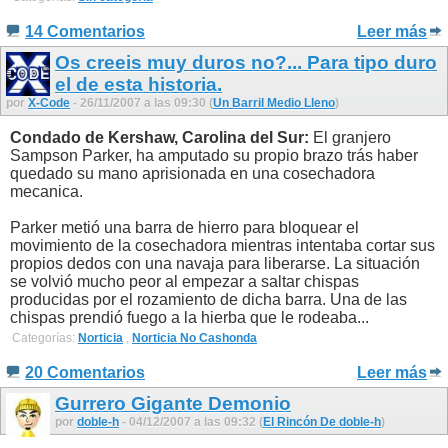
14 Comentarios
Leer más
Os creeis muy duros no?... Para tipo duro
el de esta historia.
por
X-Code
- 26/11/2007 a las 09:30 (
Un Barril Medio Lleno
)
Condado de Kershaw, Carolina del Sur:
El granjero
Sampson Parker, ha amputado su propio brazo trás haber
quedado su mano aprisionada en una cosechadora
mecanica.
Parker metió una barra de hierro para bloquear el
movimiento de la cosechadora mientras intentaba cortar sus
propios dedos con una navaja para liberarse. La situación
se volvió mucho peor al empezar a saltar chispas
producidas por el rozamiento de dicha barra. Una de las
chispas prendió fuego a la hierba que le rodeaba...
Categorías:
Norticia
,
Norticia No Cashonda
20 Comentarios
Leer más
Gurrero Gigante Demonio
por
doble-h
- 04/12/2007 a las 09:32 (
El Rincón De doble-h
)