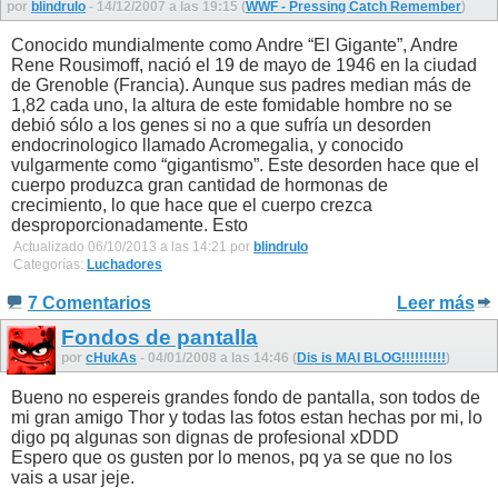
por
blindrulo
- 14/12/2007 a las 19:15 (
WWF - Pressing Catch Remember
)
Conocido mundialmente como Andre “El Gigante”, Andre
Rene Rousimoff, nació el 19 de mayo de 1946 en la ciudad
de Grenoble (Francia). Aunque sus padres median más de
1,82 cada uno, la altura de este fomidable hombre no se
debió sólo a los genes si no a que sufría un desorden
endocrinologico llamado Acromegalia, y conocido
vulgarmente como “gigantismo”. Este desorden hace que el
cuerpo produzca gran cantidad de hormonas de
crecimiento, lo que hace que el cuerpo crezca
desproporcionadamente. Esto
Actualizado 06/10/2013 a las 14:21 por
blindrulo
Categorías:
Luchadores
7 Comentarios
Leer más
Fondos de pantalla
por
cHukAs
- 04/01/2008 a las 14:46 (
Dis is MAI BLOG!!!!!!!!!!
)
Bueno no espereis grandes fondo de pantalla, son todos de
mi gran amigo Thor y todas las fotos estan hechas por mi, lo
digo pq algunas son dignas de profesional xDDD
Espero que os gusten por lo menos, pq ya se que no los
vais a usar jeje.