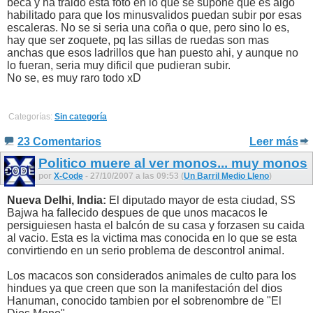
beca y ha traido esta foto en lo que se supone que es algo
habilitado para que los minusvalidos puedan subir por esas
escaleras. No se si seria una coña o que, pero sino lo es,
hay que ser zoquete, pq las sillas de ruedas son mas
anchas que esos ladrillos que han puesto ahi, y aunque no
lo fueran, seria muy dificil que pudieran subir.
No se, es muy raro todo xD
Categorías:
Sin categoría
23 Comentarios
Leer más
Politico muere al ver monos... muy monos
por
X-Code
- 27/10/2007 a las 09:53 (
Un Barril Medio Lleno
)
Nueva Delhi, India:
El diputado mayor de esta ciudad, SS
Bajwa ha fallecido despues de que unos macacos le
persiguiesen hasta el balcón de su casa y forzasen su caida
al vacio. Esta es la victima mas conocida en lo que se esta
convirtiendo en un serio problema de descontrol animal.
Los macacos son considerados animales de culto para los
hindues ya que creen que son la manifestación del dios
Hanuman, conocido tambien por el sobrenombre de "El