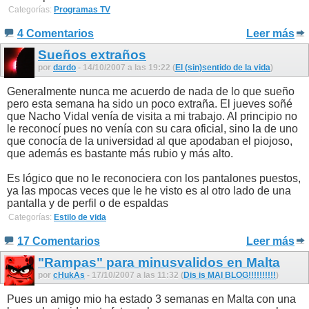
Categorías:
Programas TV
4 Comentarios
Leer más
Sueños extraños
por
dardo
- 14/10/2007 a las 19:22 (
El (sin)sentido de la vida
)
Generalmente nunca me acuerdo de nada de lo que sueño
pero esta semana ha sido un poco extraña. El jueves soñé
que Nacho Vidal venía de visita a mi trabajo. Al principio no
le reconocí pues no venía con su cara oficial, sino la de uno
que conocía de la universidad al que apodaban el piojoso,
que además es bastante más rubio y más alto.
Es lógico que no le reconociera con los pantalones puestos,
ya las mpocas veces que le he visto es al otro lado de una
pantalla y de perfil o de espaldas
Categorías:
Estilo de vida
17 Comentarios
Leer más
"Rampas" para minusvalidos en Malta
por
cHukAs
- 17/10/2007 a las 11:32 (
Dis is MAI BLOG!!!!!!!!!!
)
Pues un amigo mio ha estado 3 semanas en Malta con una