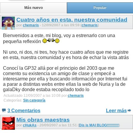
Más nuevo
Popular
Cuatro años en esta, nuestra comunidad
por
chemaris
- 12/09/2007 a las 09:59 (
chemaris
)
Bienvenidos a este, mi blog, voy a estrenarlo con una
pequeña reflexión
Ni uno, ni dos, ni tres, hoy hace cuatro años que me registre
en esta, nuestra comunidad y es hora de echar la vista atrás
Conocí la GP32 allá por el principio del 2003 que me
comento su existencia un amigo de clase y empecé a
interesarme por ella y buscando información por Internet fui
a parar a distintas webs entre ellas la web de Nuria y la de
galaDky donde estaba recopilado todo lo
Actualizado 12/09/2007 a las 10:08 por
chemaris
Categorías:
Sin categoría
3 Comentarios
Leer más
Mis obras maestras
por
cHukAs
- 20/09/2007 a las 11:51 (
Dis is MAI BLOG!!!!!!!!!!
)