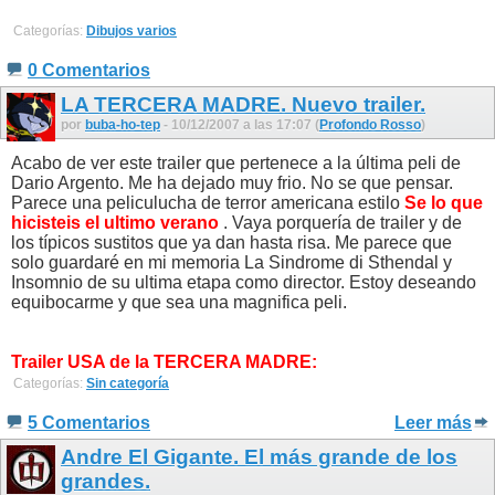
Categorías:
Dibujos varios
0 Comentarios
LA TERCERA MADRE. Nuevo trailer.
por
buba-ho-tep
- 10/12/2007 a las 17:07 (
Profondo Rosso
)
Acabo de ver este trailer que pertenece a la última peli de
Dario Argento. Me ha dejado muy frio. No se que pensar.
Parece una peliculucha de terror americana estilo
Se lo que
hicisteis el ultimo verano
. Vaya porquería de trailer y de
los típicos sustitos que ya dan hasta risa. Me parece que
solo guardaré en mi memoria La Sindrome di Sthendal y
Insomnio de su ultima etapa como director. Estoy deseando
equibocarme y que sea una magnifica peli.
Trailer USA de la TERCERA MADRE:
Categorías:
Sin categoría
5 Comentarios
Leer más
Andre El Gigante. El más grande de los
grandes.