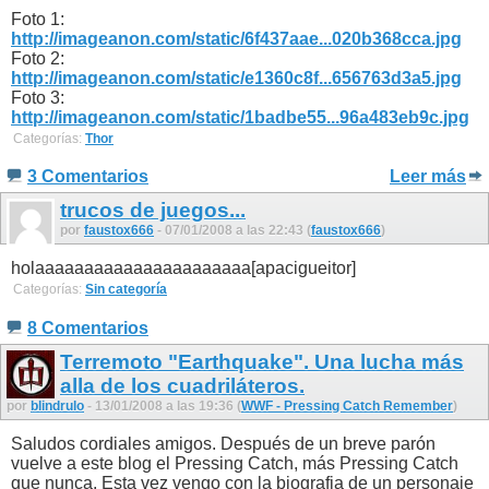
Foto 1:
http://imageanon.com/static/6f437aae...020b368cca.jpg
Foto 2:
http://imageanon.com/static/e1360c8f...656763d3a5.jpg
Foto 3:
http://imageanon.com/static/1badbe55...96a483eb9c.jpg
Categorías:
Thor
3 Comentarios
Leer más
trucos de juegos...
por
faustox666
- 07/01/2008 a las 22:43 (
faustox666
)
holaaaaaaaaaaaaaaaaaaaaaa[apacigueitor]
Categorías:
Sin categoría
8 Comentarios
Terremoto "Earthquake". Una lucha más
alla de los cuadriláteros.
por
blindrulo
- 13/01/2008 a las 19:36 (
WWF - Pressing Catch Remember
)
Saludos cordiales amigos. Después de un breve parón
vuelve a este blog el Pressing Catch, más Pressing Catch
que nunca. Esta vez vengo con la biografia de un personaje