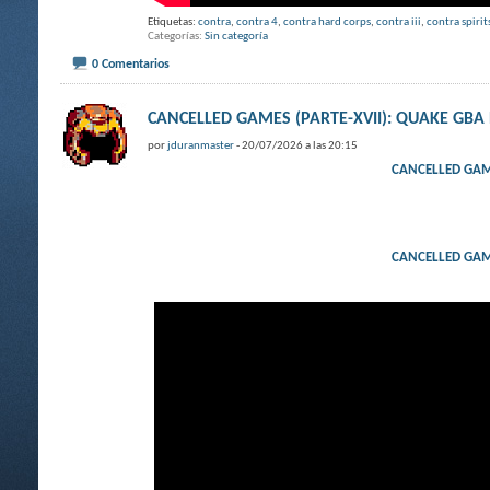
Etiquetas:
contra
,
contra 4
,
contra hard corps
,
contra iii
,
contra spirit
Categorías
Sin categoría
0 Comentarios
CANCELLED GAMES (PARTE-XVII): QUAKE GBA 
por
jduranmaster
- 20/07/2026 a las 20:15
CANCELLED GAME
CANCELLED GAME