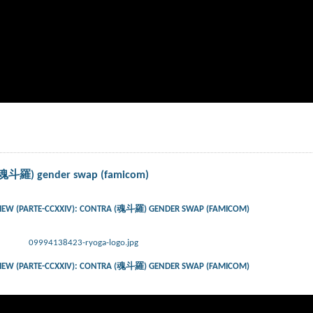
a (魂斗羅) gender swap (famicom)
IEW (PARTE-CCXXIV): CONTRA (魂斗羅) GENDER SWAP (FAMICOM)
09994138423-ryoga-logo.jpg
IEW (PARTE-CCXXIV): CONTRA (魂斗羅) GENDER SWAP (FAMICOM)