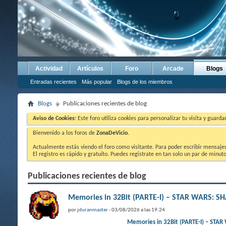
Actividad
Artículos
Foro
Arcade
Blogs
Entradas recientes
Más popular
Blogs de los miembros
Blogs
Publicaciones recientes de blog
Aviso de Cookies:
Este foro utiliza cookies para personalizar tu visita y guard
Bienvenido a los foros de
ZonaDeVicio
.
Actualmente estás viendo el foro como visitante. Para poder escribir mensajes y
El registro es rápido y gratuíto. Puedes registrate en tan solo un par de minu
Publicaciones recientes de blog
Memories in 32Bit (PARTE-I) – STAR WARS: 
por
jduranmaster
- 03/08/2026 a las 19:24
Memories in 32Bit (PARTE-I) 