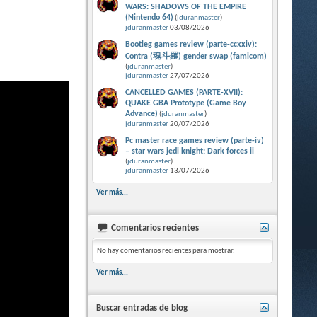
WARS: SHADOWS OF THE EMPIRE
(Nintendo 64)
(
jduranmaster
)
jduranmaster
03/08/2026
Bootleg games review (parte-ccxxiv):
Contra (魂斗羅) gender swap (famicom)
(
jduranmaster
)
jduranmaster
27/07/2026
CANCELLED GAMES (PARTE-XVII):
QUAKE GBA Prototype (Game Boy
Advance)
(
jduranmaster
)
jduranmaster
20/07/2026
Pc master race games review (parte-iv)
– star wars jedi knight: Dark forces ii
(
jduranmaster
)
jduranmaster
13/07/2026
Ver más...
Comentarios recientes
No hay comentarios recientes para mostrar.
Ver más...
Buscar entradas de blog