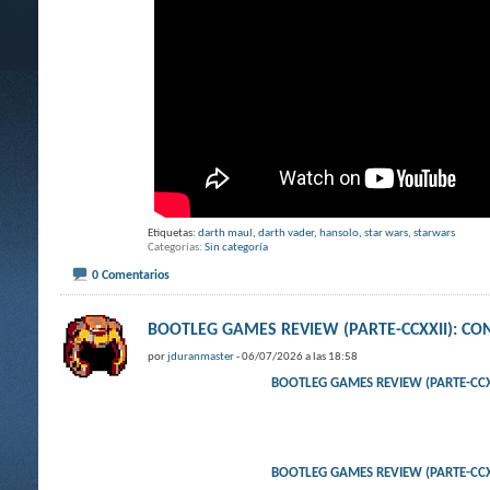
Etiquetas:
darth maul
,
darth vader
,
hansolo
,
star wars
,
starwars
Categorías
Sin categoría
0 Comentarios
BOOTLEG GAMES REVIEW (PARTE-CCXXII): 
por
jduranmaster
- 06/07/2026 a las 18:58
BOOTLEG GAMES REVIEW (PARTE-CCX
BOOTLEG GAMES REVIEW (PARTE-CCX