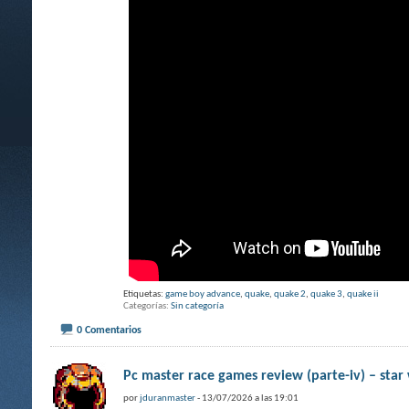
Etiquetas:
game boy advance
,
quake
,
quake 2
,
quake 3
,
quake ii
Categorías
Sin categoría
0 Comentarios
Pc master race games review (parte-iv) – star w
por
jduranmaster
- 13/07/2026 a las 19:01