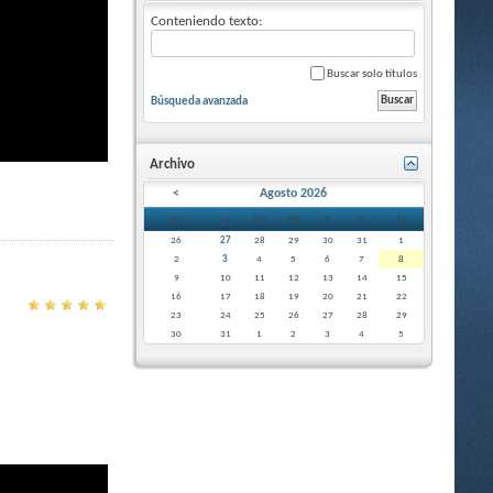
Conteniendo texto:
Buscar solo títulos
Búsqueda avanzada
Archivo
<
Agosto 2026
Do
Lu
Ma
Mi
Ju
Vi
Sá
26
27
28
29
30
31
1
2
3
4
5
6
7
8
9
10
11
12
13
14
15
16
17
18
19
20
21
22
23
24
25
26
27
28
29
30
31
1
2
3
4
5