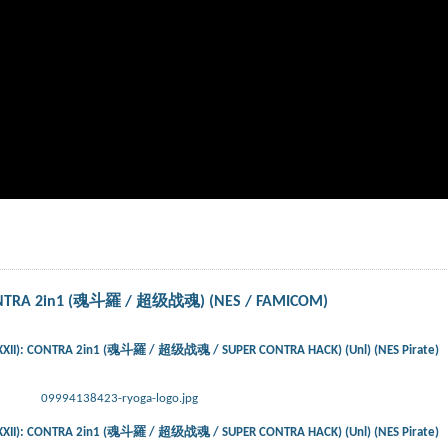
CONTRA 2in1 (魂斗羅 / 超级战魂) (NES / FAMICOM)
XII): CONTRA 2in1 (魂斗羅 / 超级战魂 / SUPER CONTRA HACK) (Unl) (NES Pirate)
09994138423-ryoga-logo.jpg
XII): CONTRA 2in1 (魂斗羅 / 超级战魂 / SUPER CONTRA HACK) (Unl) (NES Pirate)