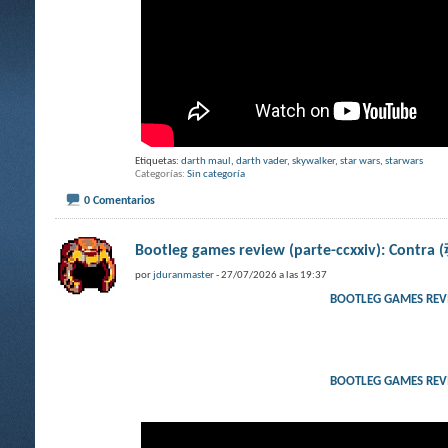
Etiquetas:
darth maul
,
darth vader
,
skywalker
,
star wars
,
starwars
Categorías
Sin categoría
0 Comentarios
Bootleg games review (parte-ccxxiv): Contr
por
jduranmaster
- 27/07/2026 a las 19:37
BOOTLEG GAMES REV
BOOTLEG GAMES REV