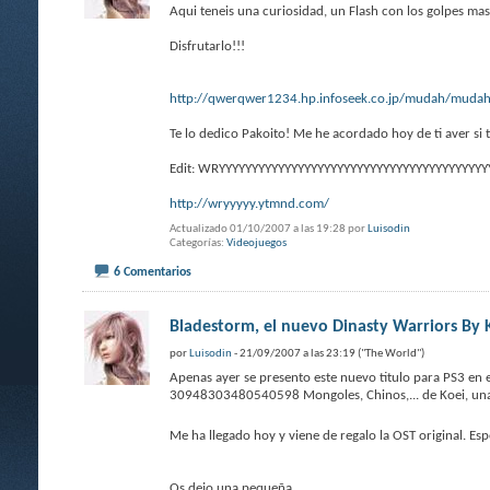
Aqui teneis una curiosidad, un Flash con los golpes ma
Disfrutarlo!!!
http://qwerqwer1234.hp.infoseek.co.jp/mudah/mudah
Te lo dedico Pakoito! Me he acordado hoy de ti aver si 
Edit: WRYYYYYYYYYYYYYYYYYYYYYYYYYYYYYYYYYYYYYYYYY
http://wryyyyy.ytmnd.com/
Actualizado 01/10/2007 a las 19:28 por
Luisodin
Categorías
Videojuegos
6 Comentarios
Bladestorm, el nuevo Dinasty Warriors By 
por
Luisodin
- 21/09/2007 a las 23:19 ("The World")
Apenas ayer se presento este nuevo titulo para PS3 en 
30948303480540598 Mongoles, Chinos,... de Koei, una d
Me ha llegado hoy y viene de regalo la OST original. E
Os dejo una pequeña
...