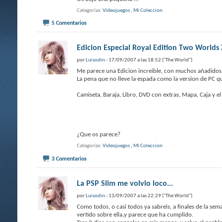
Categorías
Videojuegos
,
Mi Coleccion
5 Comentarios
Edicion Especial Royal Edition Two Worlds
por
Luisodin
- 17/09/2007 a las 18:52 ("The World")
Me parece una Edicion increible, con muchos añadidos
La pena que no lleve la espada como la version de PC qu
Camiseta, Baraja, Libro, DVD con extras, Mapa, Caja y el
¿Que os parece?
Categorías
Videojuegos
,
Mi Coleccion
3 Comentarios
La PSP Slim me volvio loco...
por
Luisodin
- 13/09/2007 a las 22:29 ("The World")
Como todos, o casi todos ya sabreis, a finales de la sem
vertido sobre ella,y parece que ha cumplido.