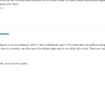
emilla de las consolas que mueren con el modo Sleep, la mala calidad que pueda llega
apeau por Sony.
la
...
 Games
antiguas y no tan antiguas. Llevo 1 año trabajando aqui y he comprado verdaderas gang
e su consola, me dice que si le damos algo que la va a tirar tal y cual. Tiene sus caj
vida, nunca la ha usado
...