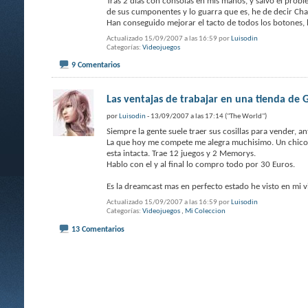
Tras 2 dias con consolas en mis manos, y salvo el probl
de sus cumponentes y lo guarra que es, he de decir Ch
Han conseguido mejorar el tacto de todos los botones, 
Actualizado 15/09/2007 a las 16:59 por
Luisodin
Categorías
Videojuegos
9 Comentarios
Las ventajas de trabajar en una tienda de
por
Luisodin
- 13/09/2007 a las 17:14 ("The World")
Siempre la gente suele traer sus cosillas para vender, 
La que hoy me compete me alegra muchisimo. Un chico tra
esta intacta. Trae 12 juegos y 2 Memorys.
Hablo con el y al final lo compro todo por 30 Euros.
Es la dreamcast mas en perfecto estado he visto en mi 
Actualizado 15/09/2007 a las 16:59 por
Luisodin
Categorías
Videojuegos
,
Mi Coleccion
13 Comentarios