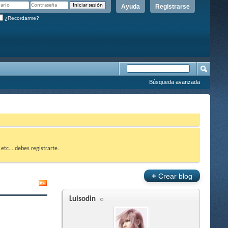
Ayuda
Registrarse
¿Recordarme?
Búsqueda avanzada
etc... debes registrarte.
+
Crear blog
Luisodin