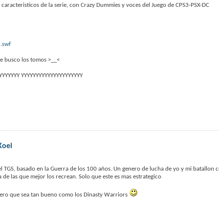
s caracteristicos de la serie, con Crazy Dummies y voces del Juego de CPS3-PSX-DC
.swf
te busco los tomos >__<
YYYYYYY YYYYYYYYYYYYYYYYYYYYY
Koei
el TGS, basado en la Guerra de los 100 años. Un genero de lucha de yo y mi batallon 
e las que mejor los recrean. Solo que este es mas estrategico
spero que sea tan bueno como los Dinasty Warriors