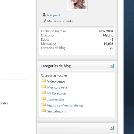
Ir al perfil
Marcar como leído
Fecha de ingreso
Nov 2004
Ubicación
Madrid
Edad
41
Mensajes
19,635
Entradas de blog
70
Categorías de blog
Categorías locales
Videojuegos
Musica y Arte
Mi Coleccion
Japonesitas
contra
Figuras y Merchandising
Sin categoría
Comentarios recientes