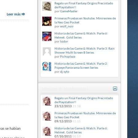
Regalo un Final Fantasy Origins Precintado
de Playstation!!
por
GameMaster
Leer más
Primeras Pruebas en Youtube. Minireview de
la Neo Geo Pocket
por
wolf_noir
Historia de las Game & Watch. Parte 6:
Helmet. Gold Series
por
Isidor
Historia de las Game & Watch. Parte 3: Rain
Shower Multi Screen B Series
por
Pichuplaza
Historia de las Game & Watch. Parte 2:
Popeye Panorama Screen Series
por
dj syto
Mensajes de blog Recientes
Regalo un Final Fantasy Origins Precintado
de Playstation!!
23/12/2013
21:18
Primeras Pruebas en Youtube. Minireview de
la Neo Geo Pocket
09/12/2013
01:15
ivas se habian
Historia de las Game & Watch. Parte 6:
Helmet. Gold Series
07/10/2011
00:59