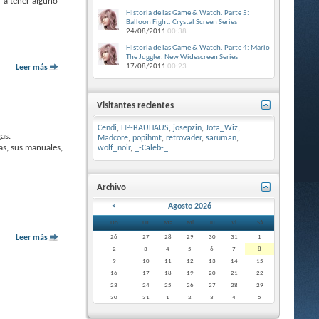
r a tener alguno
Historia de las Game & Watch. Parte 5:
Balloon Fight. Crystal Screen Series
24/08/2011
00:38
Historia de las Game & Watch. Parte 4: Mario
The Juggler. New Widescreen Series
17/08/2011
00:23
Leer más
Visitantes recientes
Cendi
,
HP-BAUHAUS
,
josepzin
,
Jota_Wiz
,
as.
Madcore
,
popihmt
,
retrovader
,
saruman
,
as, sus manuales,
wolf_noir
,
_-Caleb-_
Archivo
<
Agosto 2026
Do
Lu
Ma
Mi
Ju
Vi
Sá
Leer más
26
27
28
29
30
31
1
2
3
4
5
6
7
8
9
10
11
12
13
14
15
16
17
18
19
20
21
22
23
24
25
26
27
28
29
30
31
1
2
3
4
5