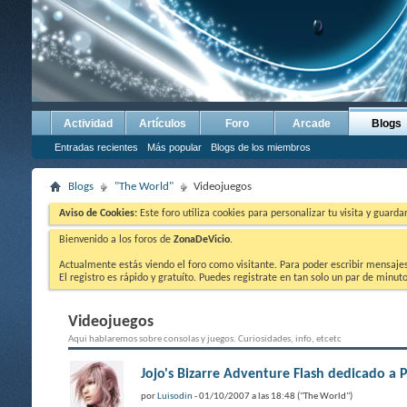
Actividad
Artículos
Foro
Arcade
Blogs
Entradas recientes
Más popular
Blogs de los miembros
Blogs
"The World"
Videojuegos
Aviso de Cookies:
Este foro utiliza cookies para personalizar tu visita y guard
Bienvenido a los foros de
ZonaDeVicio
.
Actualmente estás viendo el foro como visitante. Para poder escribir mensajes y
El registro es rápido y gratuíto. Puedes registrate en tan solo un par de minu
Videojuegos
Aqui hablaremos sobre consolas y juegos. Curiosidades, info, etcetc
Jojo's Bizarre Adventure Flash dedicado a 
por
Luisodin
- 01/10/2007 a las 18:48 ("The World")