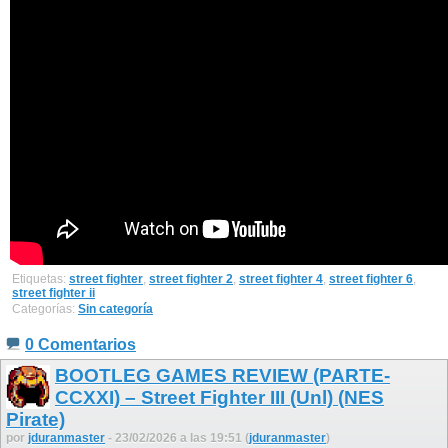
Etiquetas:
street fighter
,
street fighter 2
,
street fighter 4
,
street fighter 6
,
street fighter ii
Categorías:
Sin categoría
0 Comentarios
BOOTLEG GAMES REVIEW (PARTE-
CCXXI) – Street Fighter III (Unl) (NES
Pirate)
por
jduranmaster
- 23/02/2026 a las 19:51 (
jduranmaster
)