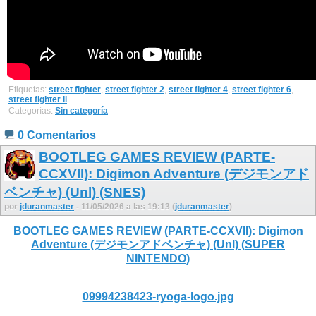
Etiquetas:
street fighter
,
street fighter 2
,
street fighter 4
,
street fighter 6
,
street fighter ii
Categorías:
Sin categoría
0 Comentarios
BOOTLEG GAMES REVIEW (PARTE-
CCXVII): Digimon Adventure (デジモンアド
ベンチャ) (Unl) (SNES)
por
jduranmaster
- 11/05/2026 a las 19:13 (
jduranmaster
)
BOOTLEG GAMES REVIEW (PARTE-CCXVII): Digimon
Adventure (デジモンアドベンチャ) (Unl) (SUPER
NINTENDO)
09994238423-ryoga-logo.jpg