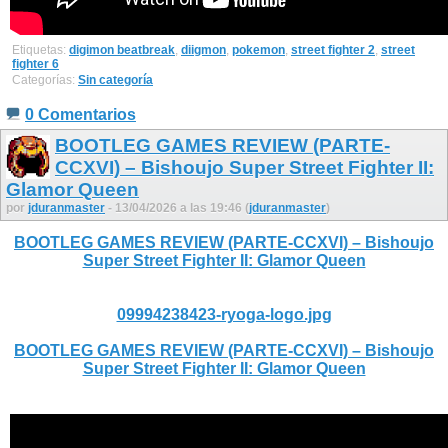
Etiquetas:
digimon beatbreak
,
diigmon
,
pokemon
,
street fighter 2
,
street
fighter 6
Categorías:
Sin categoría
0 Comentarios
BOOTLEG GAMES REVIEW (PARTE-
CCXVI) – Bishoujo Super Street Fighter II:
Glamor Queen
por
jduranmaster
- 13/04/2026 a las 19:46 (
jduranmaster
)
BOOTLEG GAMES REVIEW (PARTE-CCXVI) – Bishoujo
Super Street Fighter II: Glamor Queen
09994238423-ryoga-logo.jpg
BOOTLEG GAMES REVIEW (PARTE-CCXVI) – Bishoujo
Super Street Fighter II: Glamor Queen