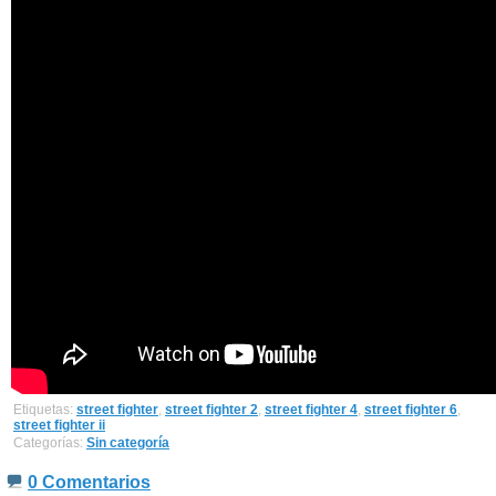
Etiquetas:
street fighter
,
street fighter 2
,
street fighter 4
,
street fighter 6
,
street fighter ii
Categorías:
Sin categoría
0 Comentarios