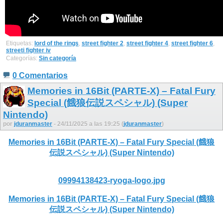
Etiquetas:
lord of the rings
,
street fighter 2
,
street fighter 4
,
street fighter 6
,
streeti fighter iv
Categorías:
Sin categoría
0 Comentarios
Memories in 16Bit (PARTE-X) – Fatal Fury
Special (餓狼伝説スペシャル) (Super
Nintendo)
por
jduranmaster
- 24/11/2025 a las 19:25 (
jduranmaster
)
Memories in 16Bit (PARTE-X) – Fatal Fury Special (餓狼
伝説スペシャル) (Super Nintendo)
09994138423-ryoga-logo.jpg
Memories in 16Bit (PARTE-X) – Fatal Fury Special (餓狼
伝説スペシャル) (Super Nintendo)