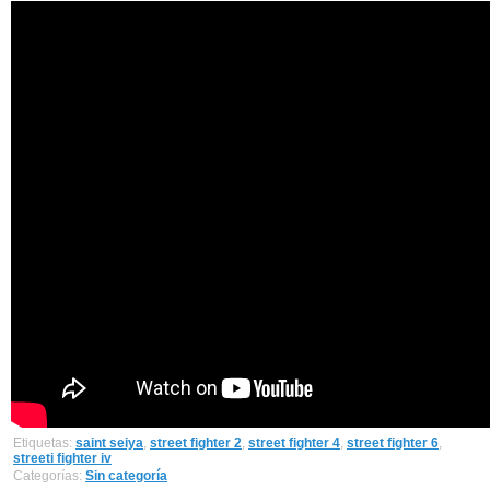
Etiquetas:
saint seiya
,
street fighter 2
,
street fighter 4
,
street fighter 6
,
streeti fighter iv
Categorías:
Sin categoría