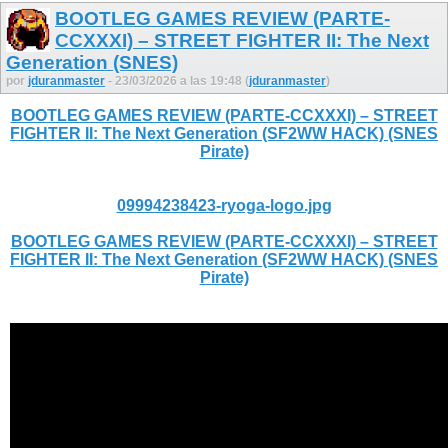
BOOTLEG GAMES REVIEW (PARTE-
CCXXXI) – STREET FIGHTER II: The Next
Generation (SNES)
por
jduranmaster
- 23/03/2026 a las 19:48 (
jduranmaster
)
BOOTLEG GAMES REVIEW (PARTE-CCXXXI) – STREET
FIGHTER II: The Next Generation (SF2WW HACK) (SNES
Pirate)
09994238423-ryoga-logo.jpg
BOOTLEG GAMES REVIEW (PARTE-CCXXXI) – STREET
FIGHTER II: The Next Generation (SF2WW HACK) (SNES
Pirate)