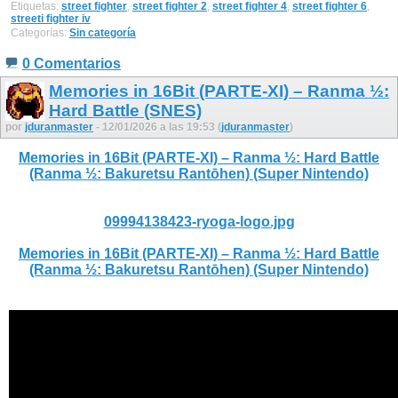
Etiquetas:
street fighter
,
street fighter 2
,
street fighter 4
,
street fighter 6
,
streeti fighter iv
Categorías:
Sin categoría
0 Comentarios
Memories in 16Bit (PARTE-XI) – Ranma ½:
Hard Battle (SNES)
por
jduranmaster
- 12/01/2026 a las 19:53 (
jduranmaster
)
Memories in 16Bit (PARTE-XI) – Ranma ½: Hard Battle
(Ranma ½: Bakuretsu Rantōhen) (Super Nintendo)
09994138423-ryoga-logo.jpg
Memories in 16Bit (PARTE-XI) – Ranma ½: Hard Battle
(Ranma ½: Bakuretsu Rantōhen) (Super Nintendo)