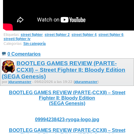
Etiquetas:
street fighter
,
street fighter 2
,
street fighter 4
,
street fighter 6
,
streeti fighter iv
Categorías:
Sin categoría
0 Comentarios
BOOTLEG GAMES REVIEW (PARTE-
CCXII) – Street Fighter II: Bloody Edition
(SEGA Genesis)
por
jduranmaster
- 09/02/2026 a las 19:22 (
jduranmaster
)
BOOTLEG GAMES REVIEW (PARTE-CCXII) – Street
Fighter II: Bloody Edition
(SEGA Genesis)
09994238423-ryoga-logo.jpg
BOOTLEG GAMES REVIEW (PARTE-CCXII) – Street