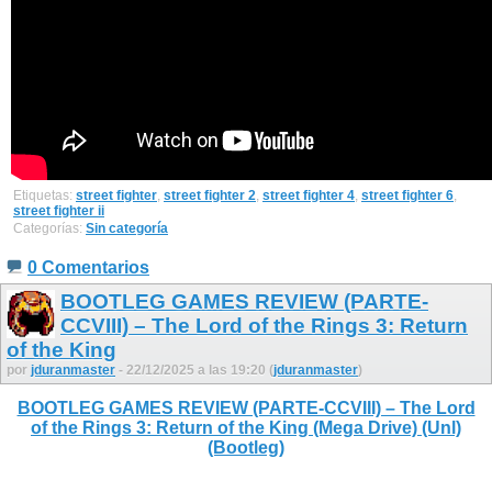
Etiquetas:
street fighter
,
street fighter 2
,
street fighter 4
,
street fighter 6
,
street fighter ii
Categorías:
Sin categoría
0 Comentarios
BOOTLEG GAMES REVIEW (PARTE-
CCVIII) – The Lord of the Rings 3: Return
of the King
por
jduranmaster
- 22/12/2025 a las 19:20 (
jduranmaster
)
BOOTLEG GAMES REVIEW (PARTE-CCVIII) – The Lord
of the Rings 3: Return of the King (Mega Drive) (Unl)
(Bootleg)