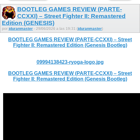
BOOTLEG GAMES REVIEW (PARTE-
CCXXI) – Street Fighter II: Remastered
Edition (GENESIS)
por
jduranmaster
- 29/06/2026 a las 19:31 (
jduranmaster
)
BOOTLEG GAMES REVIEW (PARTE-CCXXI) – Street
Fighter II: Remastered Edition (Genesis Bootleg)
09994138423-ryoga-logo.jpg
BOOTLEG GAMES REVIEW (PARTE-CCXXI) – Street
Fighter II: Remastered Edition (Genesis Bootleg)