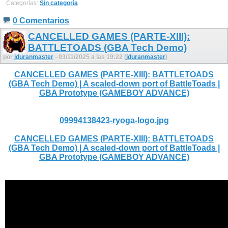
Categorías:
Sin categoría
0 Comentarios
CANCELLED GAMES (PARTE-XIII):
BATTLETOADS (GBA Tech Demo)
por
jduranmaster
- 03/11/2025 a las 19:22 (
jduranmaster
)
CANCELLED GAMES (PARTE-XIII): BATTLETOADS
(GBA Tech Demo) | A scaled-down port of BattleToads |
GBA Prototype (GAMEBOY ADVANCE)
09994138423-ryoga-logo.jpg
CANCELLED GAMES (PARTE-XIII): BATTLETOADS
(GBA Tech Demo) | A scaled-down port of BattleToads |
GBA Prototype (GAMEBOY ADVANCE)