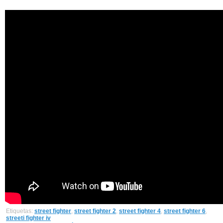
Etiquetas:
street fighter
,
street fighter 2
,
street fighter 4
,
street fighter 6
,
streeti fighter iv