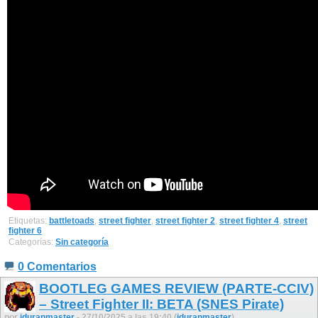
Etiquetas:
battletoads
,
street fighter
,
street fighter 2
,
street fighter 4
,
street
fighter 6
Categorías:
Sin categoría
0 Comentarios
BOOTLEG GAMES REVIEW (PARTE-CCIV)
– Street Fighter II: BETA (SNES Pirate)
por
jduranmaster
- 27/10/2025 a las 19:40 (
jduranmaster
)