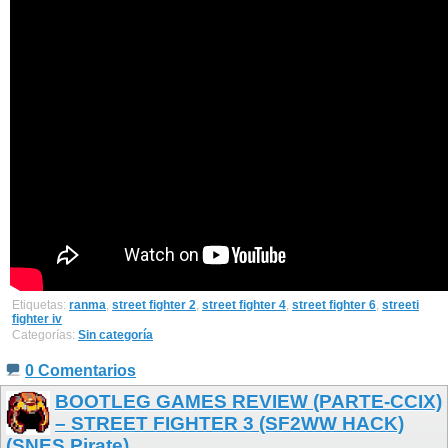
Etiquetas:
ranma
,
street fighter 2
,
street fighter 4
,
street fighter 6
,
streeti
fighter iv
Categorías:
Sin categoría
0 Comentarios
BOOTLEG GAMES REVIEW (PARTE-CCIX)
– STREET FIGHTER 3 (SF2WW HACK)
(SNES Pirate)