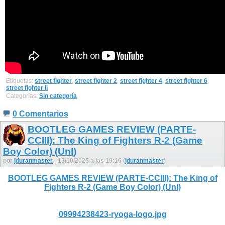
Etiquetas:
street fighter
,
street fighter 2
,
street fighter 4
,
street fighter 6
,
street fighter ii
Categorías:
Sin categoría
0 Comentarios
BOOTLEG GAMES REVIEW (PARTE-
CCIII): The King of Fighters R-2 (Game
Boy Color) (Unl)
por
jduranmaster
- 13/10/2025 a las 19:16 (
jduranmaster
)
BOOTLEG GAMES REVIEW (PARTE-CCIII): The King of
Fighters R-2 (Game Boy Color) (Unl)
09994238423-ryoga-logo.jpg