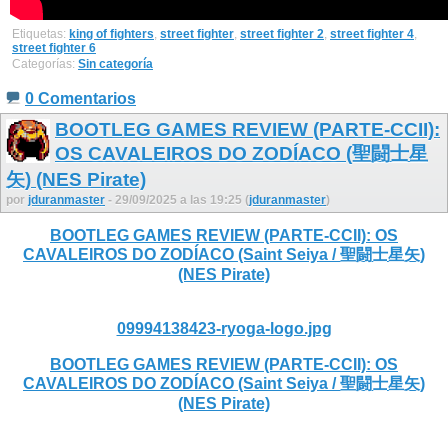
Etiquetas:
king of fighters
,
street fighter
,
street fighter 2
,
street fighter 4
,
street fighter 6
Categorías:
Sin categoría
0 Comentarios
BOOTLEG GAMES REVIEW (PARTE-CCII):
OS CAVALEIROS DO ZODÍACO (聖闘士星
矢) (NES Pirate)
por
jduranmaster
- 29/09/2025 a las 19:25 (
jduranmaster
)
BOOTLEG GAMES REVIEW (PARTE-CCII): OS
CAVALEIROS DO ZODÍACO (Saint Seiya / 聖闘士星矢)
(NES Pirate)
09994138423-ryoga-logo.jpg
BOOTLEG GAMES REVIEW (PARTE-CCII): OS
CAVALEIROS DO ZODÍACO (Saint Seiya / 聖闘士星矢)
(NES Pirate)