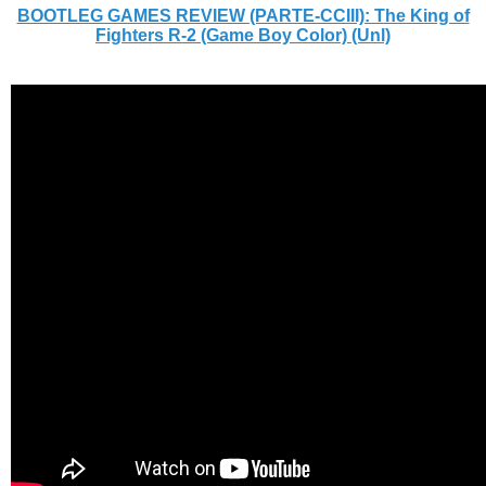
BOOTLEG GAMES REVIEW (PARTE-CCIII): The King of
Fighters R-2 (Game Boy Color) (Unl)