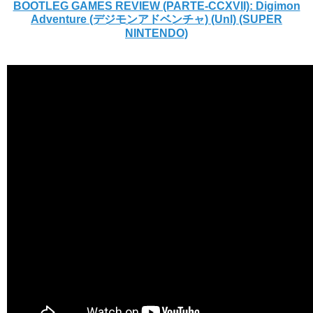
BOOTLEG GAMES REVIEW (PARTE-CCXVII): Digimon
Adventure (デジモンアドベンチャ) (Unl) (SUPER
NINTENDO)