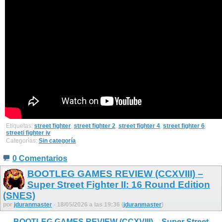
Etiquetas:
street fighter
,
street fighter 2
,
street fighter 4
,
street fighter 6
,
streeti fighter iv
Categorías:
Sin categoría
0 Comentarios
BOOTLEG GAMES REVIEW (CCXVIII) –
Super Street Fighter II: 16 Round Edition
(SNES)
por
jduranmaster
- 18/05/2026 a las 19:36 (
jduranmaster
)
BOOTLEG GAMES REVIEW (CCXVIII) – Super Street