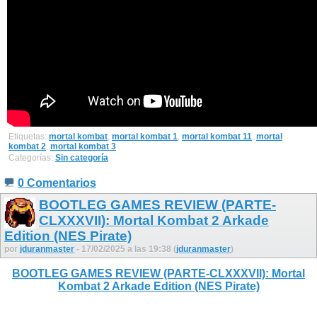
Etiquetas:
mortal kombat
,
mortal kombat 1
,
mortal kombat 11
,
mortal
kombat 2
,
mortal kombat 3
Categorías:
Sin categoría
0 Comentarios
BOOTLEG GAMES REVIEW (PARTE-
CLXXXVII): Mortal Kombat 2 Arkade
Edition (NES Pirate)
por
jduranmaster
- 17/02/2025 a las 19:38 (
jduranmaster
)
BOOTLEG GAMES REVIEW (PARTE-CLXXXVII): Mortal
Kombat 2 Arkade Edition (NES Pirate)