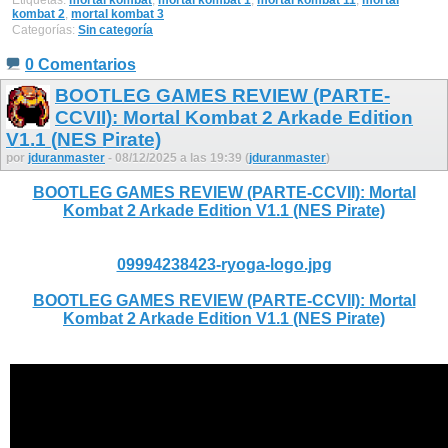
kombat 2
,
mortal kombat 3
Categorías:
Sin categoría
0 Comentarios
BOOTLEG GAMES REVIEW (PARTE-
CCVII): Mortal Kombat 2 Arkade Edition
V1.1 (NES Pirate)
por
jduranmaster
- 08/12/2025 a las 19:39 (
jduranmaster
)
BOOTLEG GAMES REVIEW (PARTE-CCVII): Mortal
Kombat 2 Arkade Edition V1.1 (NES Pirate)
09994238423-ryoga-logo.jpg
BOOTLEG GAMES REVIEW (PARTE-CCVII): Mortal
Kombat 2 Arkade Edition V1.1 (NES Pirate)