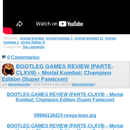
Etiquetas:
mortal kombat
,
mortal kombat 1
,
mortal kombat 11
,
mortal
kombat 2
,
street fighter 6
Categorías:
Sin categoría
0 Comentarios
BOOTLEG GAMES REVIEW (PARTE-
CLXVII) – Mortal Kombat: Champion
Edition (Super Famicom)
por
jduranmaster
- 16/07/2024 a las 20:14 (
jduranmaster
)
BOOTLEG GAMES REVIEW (PARTE-CLXVII) – Mortal
Kombat: Champion Edition (Super Famicom)
09994138423-ryoga-logo.jpg
BOOTLEG GAMES REVIEW (PARTE-CLXVII) – Mortal