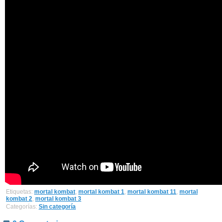
Etiquetas:
mortal kombat
,
mortal kombat 1
,
mortal kombat 11
,
mortal
kombat 2
,
mortal kombat 3
Categorías:
Sin categoría