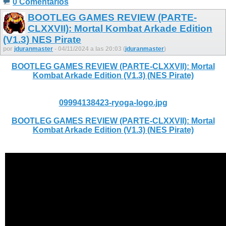
0 Comentarios
BOOTLEG GAMES REVIEW (PARTE-
CLXXVII): Mortal Kombat Arkade Edition
(V1.3) NES Pirate
por
jduranmaster
- 04/11/2024 a las 20:03 (
jduranmaster
)
BOOTLEG GAMES REVIEW (PARTE-CLXXVII): Mortal
Kombat Arkade Edition (V1.3) (NES Pirate)
09994138423-ryoga-logo.jpg
BOOTLEG GAMES REVIEW (PARTE-CLXXVII): Mortal
Kombat Arkade Edition (V1.3) (NES Pirate)