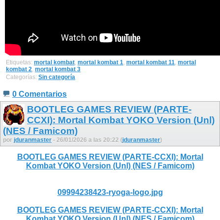
Etiquetas:
mortal kombat
,
mortal kombat 1
,
mortal kombat 11
,
mortal
kombat 2
,
mortal kombat 3
Categorías:
Sin categoría
0 Comentarios
BOOTLEG GAMES REVIEW (PARTE-
CCXI): Mortal Kombat YOKO Version (Unl)
(NES / Famicom)
por
jduranmaster
- 26/01/2026 a las 20:22 (
jduranmaster
)
BOOTLEG GAMES REVIEW (PARTE-CCXI): Mortal
Kombat YOKO Version (Unl) (NES / Famicom)
09994238423-ryoga-logo.jpg
BOOTLEG GAMES REVIEW (PARTE-CCXI): Mortal
Kombat YOKO Version (Unl) (NES / Famicom)