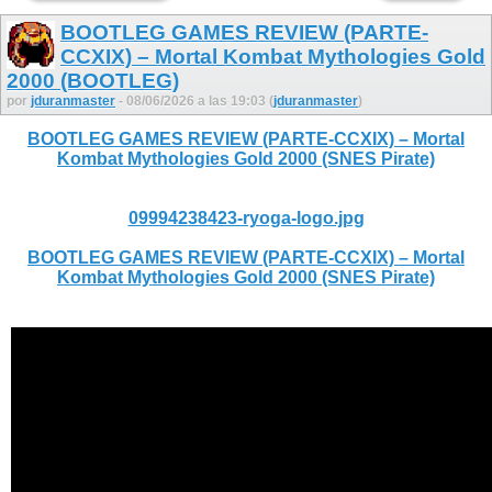
BOOTLEG GAMES REVIEW (PARTE-
CCXIX) – Mortal Kombat Mythologies Gold
2000 (BOOTLEG)
por
jduranmaster
- 08/06/2026 a las 19:03 (
jduranmaster
)
BOOTLEG GAMES REVIEW (PARTE-CCXIX) – Mortal
Kombat Mythologies Gold 2000 (SNES Pirate)
09994238423-ryoga-logo.jpg
BOOTLEG GAMES REVIEW (PARTE-CCXIX) – Mortal
Kombat Mythologies Gold 2000 (SNES Pirate)