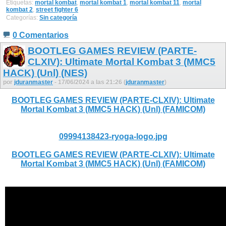
Etiquetas:
mortal kombat
,
mortal kombat 1
,
mortal kombat 11
,
mortal
kombat 2
,
street fighter 6
Categorías:
Sin categoría
0 Comentarios
BOOTLEG GAMES REVIEW (PARTE-
CLXIV): Ultimate Mortal Kombat 3 (MMC5
HACK) (Unl) (NES)
por
jduranmaster
- 17/06/2024 a las 21:26 (
jduranmaster
)
BOOTLEG GAMES REVIEW (PARTE-CLXIV): Ultimate
Mortal Kombat 3 (MMC5 HACK) (Unl) (FAMICOM)
09994138423-ryoga-logo.jpg
BOOTLEG GAMES REVIEW (PARTE-CLXIV): Ultimate
Mortal Kombat 3 (MMC5 HACK) (Unl) (FAMICOM)