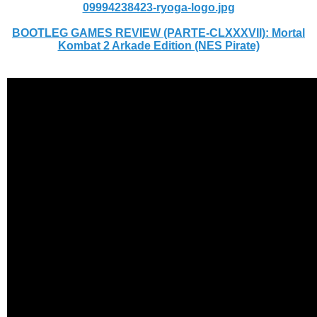
09994238423-ryoga-logo.jpg
BOOTLEG GAMES REVIEW (PARTE-CLXXXVII): Mortal
Kombat 2 Arkade Edition (NES Pirate)