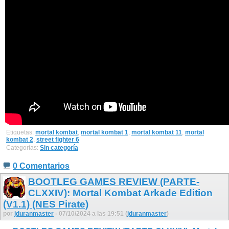
Etiquetas:
mortal kombat
,
mortal kombat 1
,
mortal kombat 11
,
mortal
kombat 2
,
street fighter 6
Categorías:
Sin categoría
0 Comentarios
BOOTLEG GAMES REVIEW (PARTE-
CLXXIV): Mortal Kombat Arkade Edition
(V1.1) (NES Pirate)
por
jduranmaster
- 07/10/2024 a las 19:51 (
jduranmaster
)