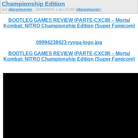
Championship Edition
por
jduranmaster
- 28/04/2025 a las 22:46 (
jduranmaster
)
BOOTLEG GAMES REVIEW (PARTE-CXCIII) – Mortal
Kombat: NITRO Championship Edition (Super Famicom)
09994238423-ryoga-logo.jpg
BOOTLEG GAMES REVIEW (PARTE-CXCIII) – Mortal
Kombat: NITRO Championship Edition (Super Famicom)