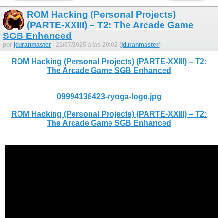
ROM Hacking (Personal Projects)
(PARTE-XXIII) – T2: The Arcade Game
SGB Enhanced
por
jduranmaster
- 21/07/2025 a las 20:02 (
jduranmaster
)
ROM Hacking (Personal Projects) (PARTE-XXIII) – T2:
The Arcade Game SGB Enhanced
09994138423-ryoga-logo.jpg
ROM Hacking (Personal Projects) (PARTE-XXIII) – T2:
The Arcade Game SGB Enhanced