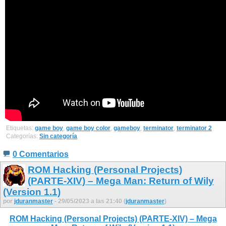
Etiquetas:
game boy
,
game boy color
,
gameboy
,
terminator
,
terminator 2
Categorías:
Sin categoría
0 Comentarios
ROM Hacking (Personal Projects)
(PARTE-XIV) – Mega Man: Return of Wily
(Version 1.1)
por
jduranmaster
- 29/05/2023 a las 21:40 (
jduranmaster
)
ROM Hacking (Personal Projects) (PARTE-XIV) – Mega