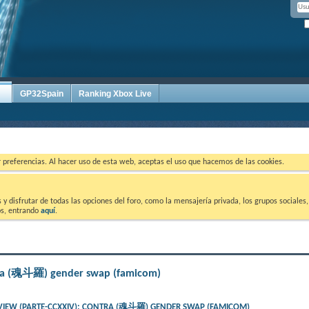
GP32Spain
Ranking Xbox Live
ar preferencias. Al hacer uso de esta web, aceptas el uso que hacemos de las cookies.
 disfrutar de todas las opciones del foro, como la mensajería privada, los grupos sociales, 
tos, entrando
aquí
.
ntra (魂斗羅) gender swap (famicom)
VIEW (PARTE-CCXXIV): CONTRA (魂斗羅) GENDER SWAP (FAMICOM)