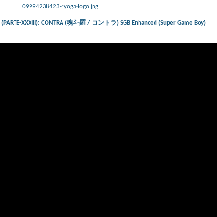
09994238423-ryoga-logo.jpg
ts) (PARTE-XXXIII): CONTRA (魂斗羅 / コントラ) SGB Enhanced (Super Game Boy)