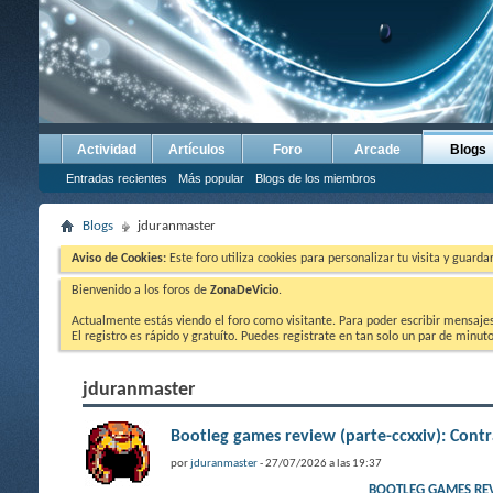
Actividad
Artículos
Foro
Arcade
Blogs
Entradas recientes
Más popular
Blogs de los miembros
Blogs
jduranmaster
Aviso de Cookies:
Este foro utiliza cookies para personalizar tu visita y guard
Bienvenido a los foros de
ZonaDeVicio
.
Actualmente estás viendo el foro como visitante. Para poder escribir mensajes y
El registro es rápido y gratuíto. Puedes registrate en tan solo un par de minu
jduranmaster
Bootleg games review (parte-ccxxiv): Co
por
jduranmaster
- 27/07/2026 a las 19:37
BOOTLEG GAMES RE