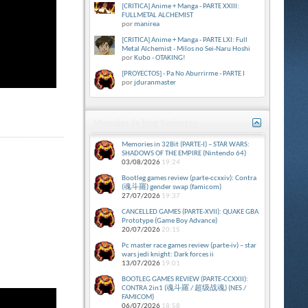
[CRITICA] Anime + Manga - PARTE XXIII:
FULLMETAL ALCHEMIST
por
manirea
[CRITICA] Anime + Manga - PARTE LXI: Full
Metal Alchemist - Milos no Sei-Naru Hoshi
por
Kubo - OTAKING!
[PROYECTOS] - Pa No Aburrirme - PARTE I
por
jduranmaster
Mensajes de blog Recientes
Memories in 32Bit (PARTE-I) – STAR WARS:
SHADOWS OF THE EMPIRE (Nintendo 64)
03/08/2026
19:24
Bootleg games review (parte-ccxxiv): Contra
(魂斗羅) gender swap (famicom)
27/07/2026
19:37
CANCELLED GAMES (PARTE-XVII): QUAKE GBA
Prototype (Game Boy Advance)
20/07/2026
20:15
Pc master race games review (parte-iv) – star
wars jedi knight: Dark forces ii
13/07/2026
19:01
BOOTLEG GAMES REVIEW (PARTE-CCXXII):
CONTRA 2in1 (魂斗羅 / 超级战魂) (NES /
FAMICOM)
06/07/2026
18:58