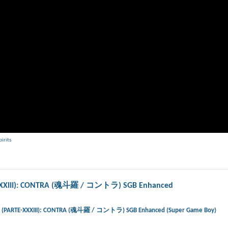
pirits
E-XXXIII): CONTRA (魂斗羅 / コントラ) SGB Enhanced
ts) (PARTE-XXXIII): CONTRA (魂斗羅 / コントラ) SGB Enhanced (Super Game Boy)