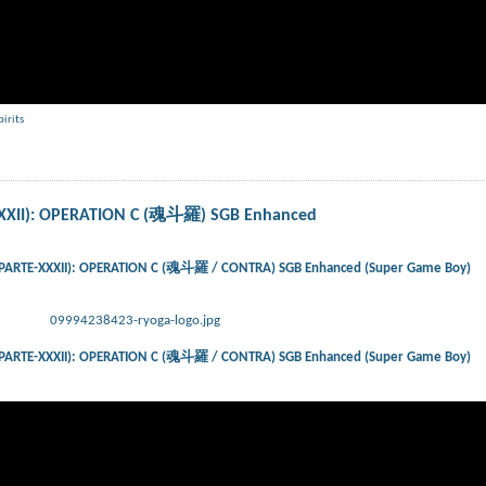
pirits
-XXXII): OPERATION C (魂斗羅) SGB Enhanced
) (PARTE-XXXII): OPERATION C (魂斗羅 / CONTRA) SGB Enhanced (Super Game Boy)
09994238423-ryoga-logo.jpg
) (PARTE-XXXII): OPERATION C (魂斗羅 / CONTRA) SGB Enhanced (Super Game Boy)