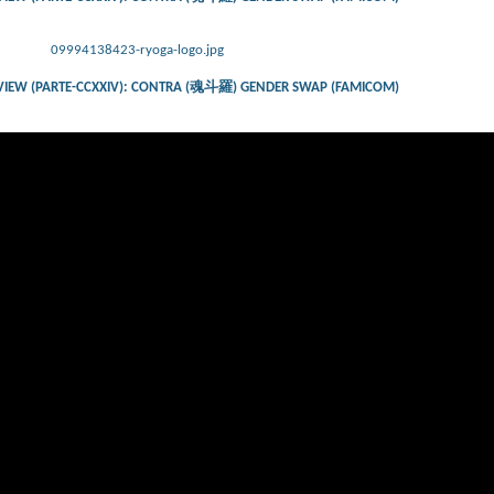
09994138423-ryoga-logo.jpg
VIEW (PARTE-CCXXIV): CONTRA (魂斗羅) GENDER SWAP (FAMICOM)