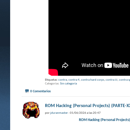
Etiquetas:
contra
,
contra 4
,
contra hard corps
,
contra iii
,
contra s
Categorías
Sin categoría
0 Comentarios
ROM Hacking (Personal Projects) (PART
por
jduranmaster
- 01/06/2026 a las 20:47
ROM Hacking (Personal Projec