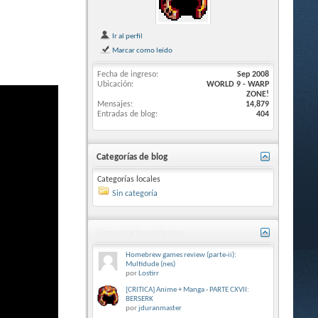
Ir al perfil
Marcar como leído
Fecha de ingreso
Sep 2008
Ubicación
WORLD 9 - WARP
ZONE!
Mensajes
14,879
Entradas de blog
404
Categorías de blog
Categorías locales
Sin categoría
Comentarios recientes
Homebrew games review (parte-ii):
Multidude (nes)
por
Lostirr
[CRITICA] Anime + Manga - PARTE CXVII:
BERSERK
por
jduranmaster