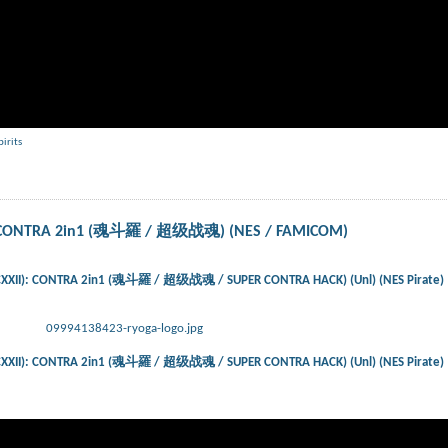
pirits
: CONTRA 2in1 (魂斗羅 / 超级战魂) (NES / FAMICOM)
XXII): CONTRA 2in1 (魂斗羅 / 超级战魂 / SUPER CONTRA HACK) (Unl) (NES Pirate)
09994138423-ryoga-logo.jpg
XXII): CONTRA 2in1 (魂斗羅 / 超级战魂 / SUPER CONTRA HACK) (Unl) (NES Pirate)