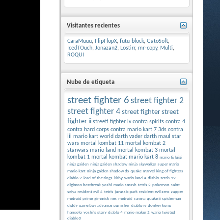
Visitantes recientes
CaraMuuu
,
FlipFlopX
,
futu-block
,
GatoSoft
,
IcedTOuch
,
Jonazan2
,
Lostirr
,
mr-copy
,
Multi
,
ROQUI
Nube de etiqueta
street fighter 6
street fighter 2
street fighter 4
street fighter
street
fighter ii
streeti fighter iv
contra spirits
contra 4
contra hard corps
contra
mario kart 7 3ds
contra
iii
mario kart world
darth vader
darth maul
star
wars
mortal kombat 11
mortal kombat 2
starwars
mario land
mortal kombat 3
mortal
kombat 1
mortal kombat
mario kart 8
mario & luigi
ninja gaiden
ninja gaiden shadow
ninja
skywalker
super mario
mario kart
ninja gaiden shadow dx
quake
marvel
king of fighters
diablo 2
lord of the rings
kirby
wario land 4
diablo
tetris 99
digimon beatbreak
yoshi
mario smash
tetris 2
pokemon
saint
seiya
resident evil 4
tetris
jurassic park
resident evil zero
zapper
metroid prime
gimmick
nes
metroid
ranma
quake ii
spiderman
diddy
game boy advance
punisher
diablo iv
donkey kong
hansolo
yoshi's story
diablo 4
mario maker 2
wario twisted
diablo3