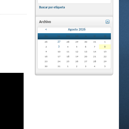
Buscar por etiqueta
Archivo
<
Agosto 2026
Do
Lu
Ma
Mi
Ju
Vi
Sá
26
27
28
29
30
31
1
2
3
4
5
6
7
8
9
10
11
12
13
14
15
16
17
18
19
20
21
22
23
24
25
26
27
28
29
30
31
1
2
3
4
5