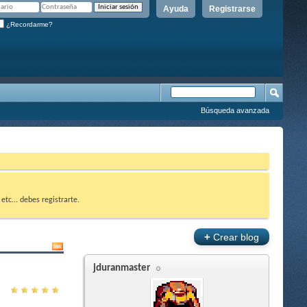
Ayuda
Registrarse
¿Recordarme?
Búsqueda avanzada
etc... debes registrarte.
+
Crear blog
jduranmaster