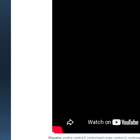
Etiquetas:
contra
,
contra 4
,
contra hard corps
,
contra iii
,
contra s