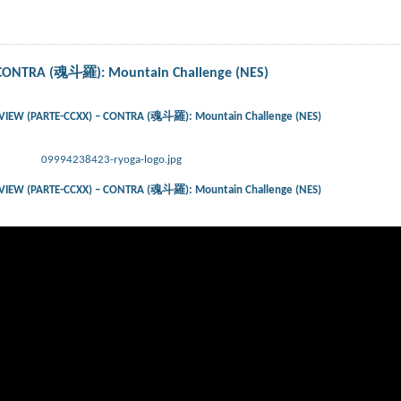
CONTRA (魂斗羅): Mountain Challenge (NES)
IEW (PARTE-CCXX) – CONTRA (魂斗羅): Mountain Challenge (NES)
09994238423-ryoga-logo.jpg
IEW (PARTE-CCXX) – CONTRA (魂斗羅): Mountain Challenge (NES)