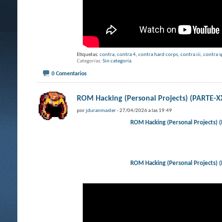
Etiquetas:
contra
,
contra 4
,
contra hard corps
,
contra iii
,
contra s
Categorías
Sin categoría
0 Comentarios
ROM Hacking (Personal Projects) (PARTE
por
jduranmaster
- 27/04/2026 a las 19:49
ROM Hacking (Personal Projects
ROM Hacking (Personal Projects