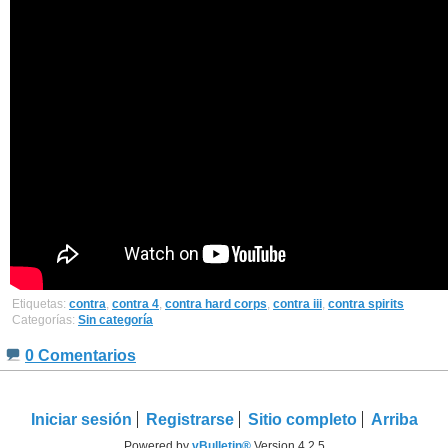
Etiquetas:
contra
,
contra 4
,
contra hard corps
,
contra iii
,
contra spirits
Categorías:
Sin categoría
0 Comentarios
Iniciar sesión
Registrarse
Sitio completo
Arriba
Powered by
vBulletin®
Version 4.2.5