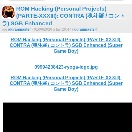
ROM Hacking (Personal Projects)
(PARTE-XXXIII): CONTRA (魂斗羅 / コント
ラ) SGB Enhanced
por
jduranmaster
- 01/06/2026 a las 20:47 (
jduranmaster
)
ROM Hacking (Personal Projects) (PARTE-XXXIII):
CONTRA (魂斗羅 / コントラ) SGB Enhanced (Super
Game Boy)
09994238423-ryoga-logo.jpg
ROM Hacking (Personal Projects) (PARTE-XXXIII):
CONTRA (魂斗羅 / コントラ) SGB Enhanced (Super
Game Boy)