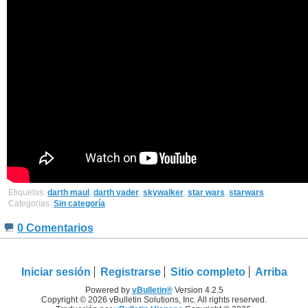
Etiquetas:
darth maul
,
darth vader
,
skywalker
,
star wars
,
starwars
Categorías:
Sin categoría
0 Comentarios
Iniciar sesión
Registrarse
Sitio completo
Arriba
Powered by
vBulletin®
Version 4.2.5
Copyright © 2026 vBulletin Solutions, Inc. All rights reserved.