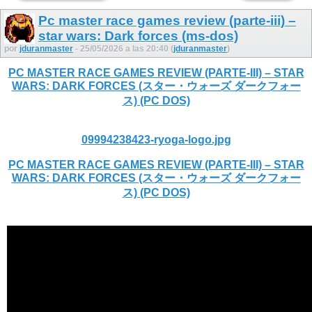
Pc master race games review (parte-iii) –
star wars: Dark forces (ms-dos)
por
jduranmaster
- 25/05/2026 a las 20:40 (
jduranmaster
)
PC MASTER RACE GAMES REVIEW (PARTE-III) – STAR
WARS: DARK FORCES (スター・ウォーズ ダークフォー
ス) (PC DOS)
09994238423-ryoga-logo.jpg
PC MASTER RACE GAMES REVIEW (PARTE-III) – STAR
WARS: DARK FORCES (スター・ウォーズ ダークフォー
ス) (PC DOS)