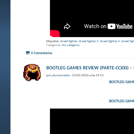
Etiquetas:
street fighter
,
street fighter 2
,
street fighter 4
,
street fig
Categorías
Sin categoría
0 Comentarios
BOOTLEG GAMES REVIEW (PARTE-CCXXI) – Stre
por
jduranmaster
- 23/02/2026 a las 19:51
BOOTLEG GAMES 
BOOTLEG GAMES 