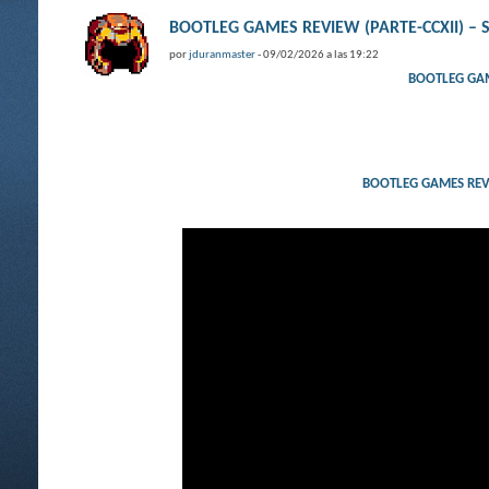
BOOTLEG GAMES REVIEW (PARTE-CCXII) – Stre
por
jduranmaster
- 09/02/2026 a las 19:22
BOOTLEG GAMES
BOOTLEG GAMES REVIEW