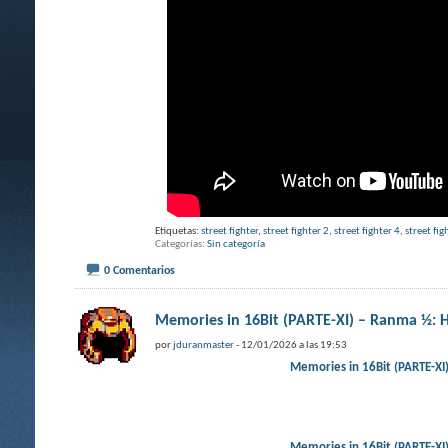
Etiquetas:
street fighter
,
street fighter 2
,
street fighter 4
,
street fig
Categorías
Sin categoría
0 Comentarios
Memories in 16Bit (PARTE-XI) – Ranma ½: H
por
jduranmaster
- 12/01/2026 a las 19:53
Memories in 16Bit (PARTE-XI
Memories in 16Bit (PARTE-XI