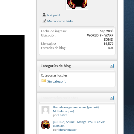
Ir al perfil
Marcar como leído
Fecha de ingreso
Sep 2008
Ubicación
WORLD 9 - WARP
ZONE!
Mensajes
14,879
Entradas de blog
404
Categorías de blog
Categorías locales
Sin categoría
Comentarios recientes
Homebrew games review (parte-ii):
Multidude (nes)
por
Lostirr
[CRITICA] Anime + Manga - PARTE CXVII:
BERSERK
por
jduranmaster