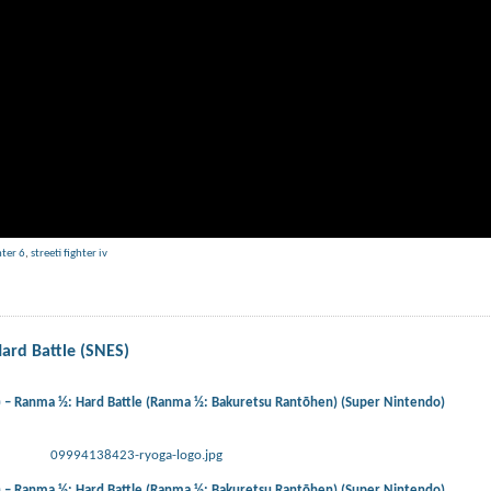
hter 6
,
streeti fighter iv
ard Battle (SNES)
) – Ranma ½: Hard Battle (Ranma ½: Bakuretsu Rantōhen) (Super Nintendo)
09994138423-ryoga-logo.jpg
) – Ranma ½: Hard Battle (Ranma ½: Bakuretsu Rantōhen) (Super Nintendo)