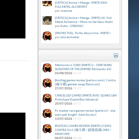
[CRITICA] Anime + Manga - PARTE XXIII:
FULLMETAL ALCHEMIST
por
manirea
[CRITICA] Anime + Manga - PARTE LXI: Full
Metal Alchemist - Milos no Sei-Naru Hoshi
por
Kubo - OTAKING!
[PROYECTOS] - Pa No Aburrirme - PARTE I
por
jduranmaster
Mensajes de blog Recientes
Memories in 32Bit (PARTE-I) – STAR WARS:
SHADOWS OF THE EMPIRE (Nintendo 64)
03/08/2026
19:24
Bootleg games review (parte-ccxxiv): Contra
(魂斗羅) gender swap (famicom)
27/07/2026
19:37
CANCELLED GAMES (PARTE-XVII): QUAKE GBA
Prototype (Game Boy Advance)
20/07/2026
20:15
Pc master race games review (parte-iv) – star
wars jedi knight: Dark forces ii
13/07/2026
19:01
BOOTLEG GAMES REVIEW (PARTE-CCXXII):
CONTRA 2in1 (魂斗羅 / 超级战魂) (NES /
FAMICOM)
06/07/2026
18:58