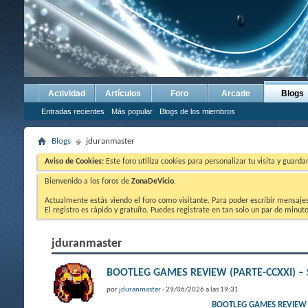
Actividad
Artículos
Foro
Arcade
Blogs
Entradas recientes
Más popular
Blogs de los miembros
Blogs
jduranmaster
Aviso de Cookies:
Este foro utiliza cookies para personalizar tu visita y guard
Bienvenido a los foros de
ZonaDeVicio
.
Actualmente estás viendo el foro como visitante. Para poder escribir mensajes y
El registro es rápido y gratuíto. Puedes registrate en tan solo un par de minu
jduranmaster
BOOTLEG GAMES REVIEW (PARTE-CCXXI) – Str
por
jduranmaster
- 29/06/2026 a las 19:31
BOOTLEG GAMES REVIEW (PA