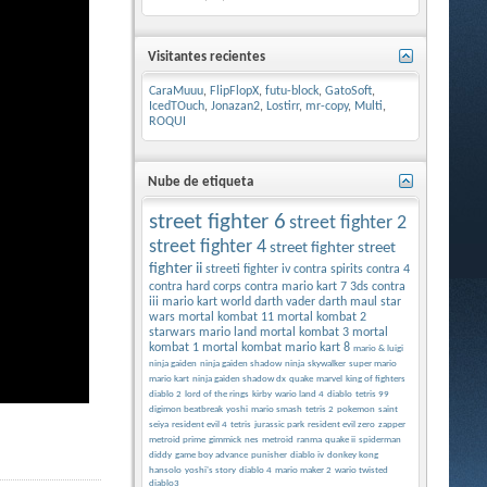
Visitantes recientes
CaraMuuu
,
FlipFlopX
,
futu-block
,
GatoSoft
,
IcedTOuch
,
Jonazan2
,
Lostirr
,
mr-copy
,
Multi
,
ROQUI
Nube de etiqueta
street fighter 6
street fighter 2
street fighter 4
street fighter
street
fighter ii
streeti fighter iv
contra spirits
contra 4
contra hard corps
contra
mario kart 7 3ds
contra
iii
mario kart world
darth vader
darth maul
star
wars
mortal kombat 11
mortal kombat 2
starwars
mario land
mortal kombat 3
mortal
kombat 1
mortal kombat
mario kart 8
mario & luigi
ninja gaiden
ninja gaiden shadow
ninja
skywalker
super mario
mario kart
ninja gaiden shadow dx
quake
marvel
king of fighters
diablo 2
lord of the rings
kirby
wario land 4
diablo
tetris 99
digimon beatbreak
yoshi
mario smash
tetris 2
pokemon
saint
seiya
resident evil 4
tetris
jurassic park
resident evil zero
zapper
metroid prime
gimmick
nes
metroid
ranma
quake ii
spiderman
diddy
game boy advance
punisher
diablo iv
donkey kong
hansolo
yoshi's story
diablo 4
mario maker 2
wario twisted
diablo3