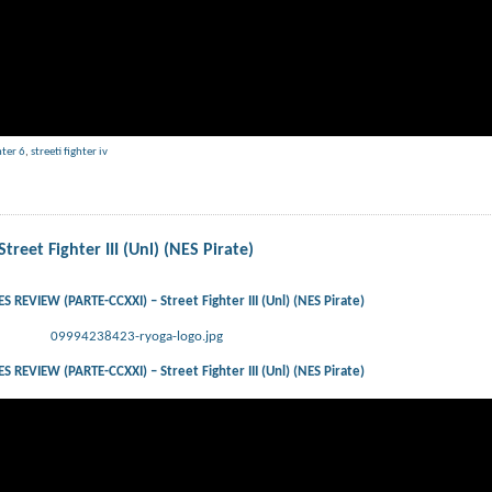
hter 6
,
streeti fighter iv
et Fighter III (Unl) (NES Pirate)
REVIEW (PARTE-CCXXI) – Street Fighter III (Unl) (NES Pirate)
09994238423-ryoga-logo.jpg
REVIEW (PARTE-CCXXI) – Street Fighter III (Unl) (NES Pirate)