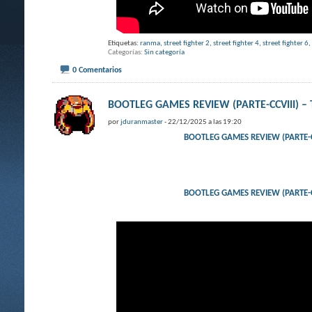
Etiquetas:
ranma
,
street fighter 2
,
street fighter 4
,
street fighter 6
,
Categorías
Sin categoría
0 Comentarios
BOOTLEG GAMES REVIEW (PARTE-CCVIII) – Th
por
jduranmaster
- 22/12/2025 a las 19:20
BOOTLEG GAMES REVIEW (PARTE-CCVI
BOOTLEG GAMES REVIEW (PARTE-CCVI