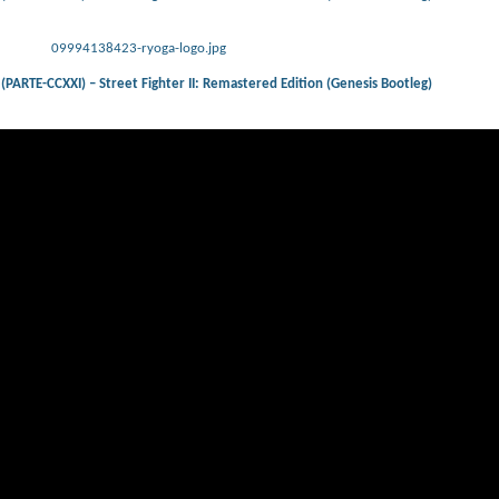
09994138423-ryoga-logo.jpg
RTE-CCXXI) – Street Fighter II: Remastered Edition (Genesis Bootleg)