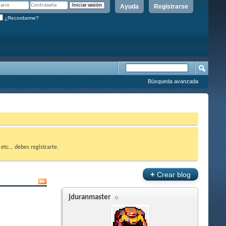
Ayuda
Registrarse
¿Recordarme?
Búsqueda avanzada
etc... debes registrarte.
+
Crear blog
jduranmaster