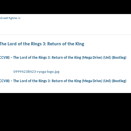
streeti fighter iv
e Lord of the Rings 3: Return of the King
II) – The Lord of the Rings 3: Return of the King (Mega Drive) (Unl) (Bootleg)
09994238423-ryoga-logo.jpg
II) – The Lord of the Rings 3: Return of the King (Mega Drive) (Unl) (Bootleg)