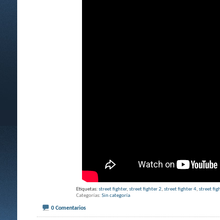
Etiquetas:
street fighter
,
street fighter 2
,
street fighter 4
,
street fig
Categorías
Sin categoría
0 Comentarios