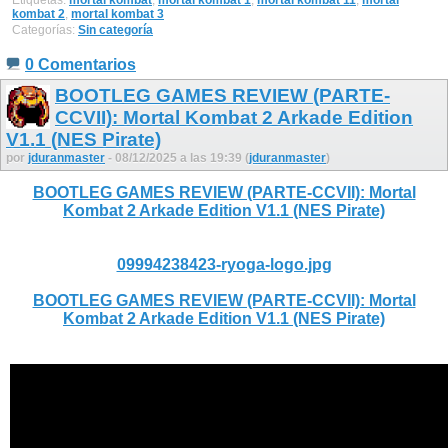
kombat 2
,
mortal kombat 3
Categorías:
Sin categoría
0 Comentarios
BOOTLEG GAMES REVIEW (PARTE-
CCVII): Mortal Kombat 2 Arkade Edition
V1.1 (NES Pirate)
por
jduranmaster
- 08/12/2025 a las 19:39 (
jduranmaster
)
BOOTLEG GAMES REVIEW (PARTE-CCVII): Mortal
Kombat 2 Arkade Edition V1.1 (NES Pirate)
09994238423-ryoga-logo.jpg
BOOTLEG GAMES REVIEW (PARTE-CCVII): Mortal
Kombat 2 Arkade Edition V1.1 (NES Pirate)