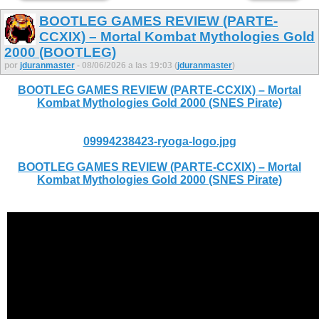
BOOTLEG GAMES REVIEW (PARTE-
CCXIX) – Mortal Kombat Mythologies Gold
2000 (BOOTLEG)
por
jduranmaster
- 08/06/2026 a las 19:03 (
jduranmaster
)
BOOTLEG GAMES REVIEW (PARTE-CCXIX) – Mortal
Kombat Mythologies Gold 2000 (SNES Pirate)
09994238423-ryoga-logo.jpg
BOOTLEG GAMES REVIEW (PARTE-CCXIX) – Mortal
Kombat Mythologies Gold 2000 (SNES Pirate)