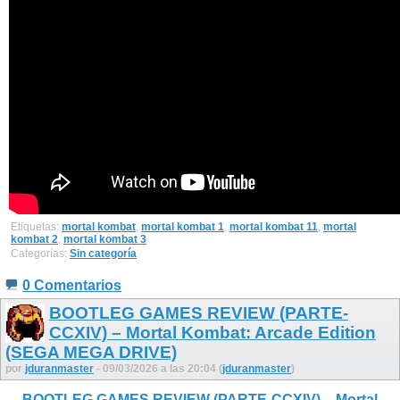
Etiquetas:
mortal kombat
,
mortal kombat 1
,
mortal kombat 11
,
mortal
kombat 2
,
mortal kombat 3
Categorías:
Sin categoría
0 Comentarios
BOOTLEG GAMES REVIEW (PARTE-
CCXIV) – Mortal Kombat: Arcade Edition
(SEGA MEGA DRIVE)
por
jduranmaster
- 09/03/2026 a las 20:04 (
jduranmaster
)
BOOTLEG GAMES REVIEW (PARTE-CCXIV) – Mortal