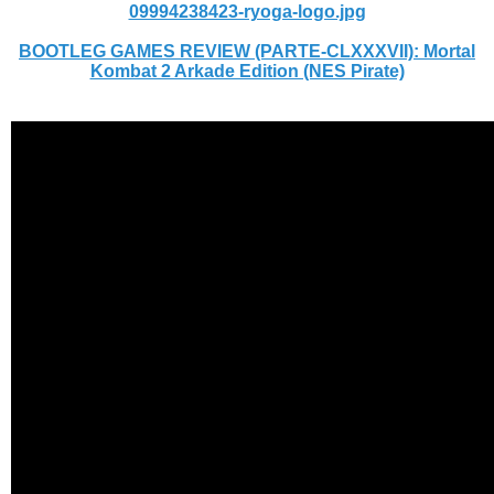
09994238423-ryoga-logo.jpg
BOOTLEG GAMES REVIEW (PARTE-CLXXXVII): Mortal
Kombat 2 Arkade Edition (NES Pirate)