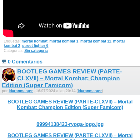
Etiquetas:
mortal kombat
,
mortal kombat 1
,
mortal kombat 11
,
mortal
kombat 2
,
street fighter 6
Categorías:
Sin categoría
0 Comentarios
BOOTLEG GAMES REVIEW (PARTE-
CLXVII) – Mortal Kombat: Champion
Edition (Super Famicom)
por
jduranmaster
- 16/07/2024 a las 20:14 (
jduranmaster
)
BOOTLEG GAMES REVIEW (PARTE-CLXVII) – Mortal
Kombat: Champion Edition (Super Famicom)
09994138423-ryoga-logo.jpg
BOOTLEG GAMES REVIEW (PARTE-CLXVII) – Mortal