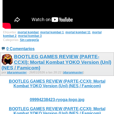
Etiquetas:
mortal kombat
,
mortal kombat 1
,
mortal kombat 11
,
mortal
kombat 2
,
mortal kombat 3
Categorías:
Sin categoría
0 Comentarios
BOOTLEG GAMES REVIEW (PARTE-
CCXI): Mortal Kombat YOKO Version (Unl)
(NES / Famicom)
por
jduranmaster
- 26/01/2026 a las 20:22 (
jduranmaster
)
BOOTLEG GAMES REVIEW (PARTE-CCXI): Mortal
Kombat YOKO Version (Unl) (NES / Famicom)
09994238423-ryoga-logo.jpg
BOOTLEG GAMES REVIEW (PARTE-CCXI): Mortal
Kombat YOKO Version (Unl) (NES / Famicom)