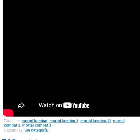
Etiquetas:
mortal kombat
,
mortal kombat 1
,
mortal kombat 11
,
mortal
kombat 2
,
mortal kombat 3
Categorías:
Sin categoría