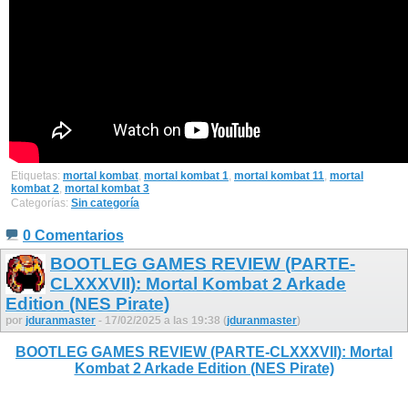
Etiquetas:
mortal kombat
,
mortal kombat 1
,
mortal kombat 11
,
mortal
kombat 2
,
mortal kombat 3
Categorías:
Sin categoría
0 Comentarios
BOOTLEG GAMES REVIEW (PARTE-
CLXXXVII): Mortal Kombat 2 Arkade
Edition (NES Pirate)
por
jduranmaster
- 17/02/2025 a las 19:38 (
jduranmaster
)
BOOTLEG GAMES REVIEW (PARTE-CLXXXVII): Mortal
Kombat 2 Arkade Edition (NES Pirate)