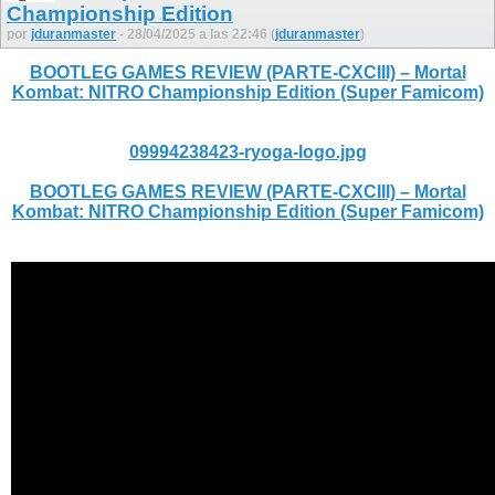
Championship Edition
por
jduranmaster
- 28/04/2025 a las 22:46 (
jduranmaster
)
BOOTLEG GAMES REVIEW (PARTE-CXCIII) – Mortal
Kombat: NITRO Championship Edition (Super Famicom)
09994238423-ryoga-logo.jpg
BOOTLEG GAMES REVIEW (PARTE-CXCIII) – Mortal
Kombat: NITRO Championship Edition (Super Famicom)