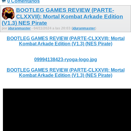
0 Comentarios
BOOTLEG GAMES REVIEW (PARTE-
CLXXVII): Mortal Kombat Arkade Edition
(V1.3) NES Pirate
por
jduranmaster
- 04/11/2024 a las 20:03 (
jduranmaster
)
BOOTLEG GAMES REVIEW (PARTE-CLXXVII): Mortal
Kombat Arkade Edition (V1.3) (NES Pirate)
09994138423-ryoga-logo.jpg
BOOTLEG GAMES REVIEW (PARTE-CLXXVII): Mortal
Kombat Arkade Edition (V1.3) (NES Pirate)