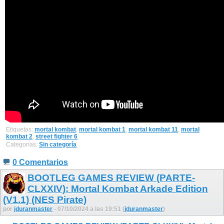
Etiquetas:
mortal kombat
,
mortal kombat 1
,
mortal kombat 11
,
mortal
kombat 2
,
street fighter 6
Categorías:
Sin categoría
0 Comentarios
BOOTLEG GAMES REVIEW (PARTE-
CLXXIV): Mortal Kombat Arkade Edition
(V1.1) (NES Pirate)
por
jduranmaster
- 07/10/2024 a las 19:51 (
jduranmaster
)