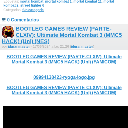
Etiquetas:
mortal kombat
,
mortal kombat 1
,
mortal kombat 11
,
mortal
kombat 2
,
street fighter 6
Categorías:
Sin categoría
0 Comentarios
BOOTLEG GAMES REVIEW (PARTE-
CLXIV): Ultimate Mortal Kombat 3 (MMC5
HACK) (Unl) (NES)
por
jduranmaster
- 17/06/2024 a las 21:26 (
jduranmaster
)
BOOTLEG GAMES REVIEW (PARTE-CLXIV): Ultimate
Mortal Kombat 3 (MMC5 HACK) (Unl) (FAMICOM)
09994138423-ryoga-logo.jpg
BOOTLEG GAMES REVIEW (PARTE-CLXIV): Ultimate
Mortal Kombat 3 (MMC5 HACK) (Unl) (FAMICOM)