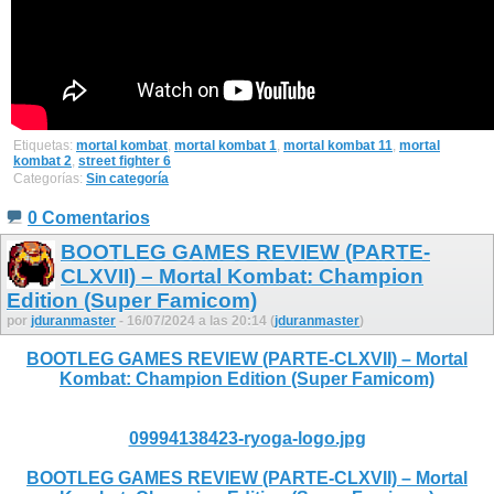
Etiquetas:
mortal kombat
,
mortal kombat 1
,
mortal kombat 11
,
mortal
kombat 2
,
street fighter 6
Categorías:
Sin categoría
0 Comentarios
BOOTLEG GAMES REVIEW (PARTE-
CLXVII) – Mortal Kombat: Champion
Edition (Super Famicom)
por
jduranmaster
- 16/07/2024 a las 20:14 (
jduranmaster
)
BOOTLEG GAMES REVIEW (PARTE-CLXVII) – Mortal
Kombat: Champion Edition (Super Famicom)
09994138423-ryoga-logo.jpg
BOOTLEG GAMES REVIEW (PARTE-CLXVII) – Mortal