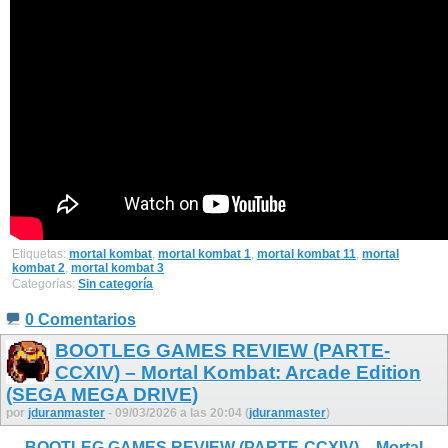
Etiquetas:
mortal kombat
,
mortal kombat 1
,
mortal kombat 11
,
mortal
kombat 2
,
mortal kombat 3
Categorías:
Sin categoría
0 Comentarios
BOOTLEG GAMES REVIEW (PARTE-
CCXIV) – Mortal Kombat: Arcade Edition
(SEGA MEGA DRIVE)
por
jduranmaster
- 09/03/2026 a las 20:04 (
jduranmaster
)
BOOTLEG GAMES REVIEW (PARTE-CCXIV) – Mortal