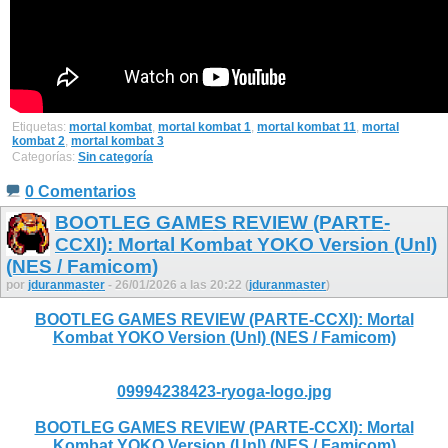
Etiquetas:
mortal kombat
,
mortal kombat 1
,
mortal kombat 11
,
mortal
kombat 2
,
mortal kombat 3
Categorías:
Sin categoría
0 Comentarios
BOOTLEG GAMES REVIEW (PARTE-
CCXI): Mortal Kombat YOKO Version (Unl)
(NES / Famicom)
por
jduranmaster
- 26/01/2026 a las 20:22 (
jduranmaster
)
BOOTLEG GAMES REVIEW (PARTE-CCXI): Mortal
Kombat YOKO Version (Unl) (NES / Famicom)
09994238423-ryoga-logo.jpg
BOOTLEG GAMES REVIEW (PARTE-CCXI): Mortal
Kombat YOKO Version (Unl) (NES / Famicom)