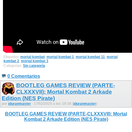
Etiquetas:
mortal kombat
,
mortal kombat 1
,
mortal kombat 11
,
mortal
kombat 2
,
mortal kombat 3
Categorías:
Sin categoría
0 Comentarios
BOOTLEG GAMES REVIEW (PARTE-
CLXXXVII): Mortal Kombat 2 Arkade
Edition (NES Pirate)
por
jduranmaster
- 17/02/2025 a las 19:38 (
jduranmaster
)
BOOTLEG GAMES REVIEW (PARTE-CLXXXVII): Mortal
Kombat 2 Arkade Edition (NES Pirate)