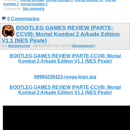
kombat 2
,
mortal kombat 3
Categorías:
Sin categoría
0 Comentarios
BOOTLEG GAMES REVIEW (PARTE-
CCVII): Mortal Kombat 2 Arkade Edition
V1.1 (NES Pirate)
por
jduranmaster
- 08/12/2025 a las 19:39 (
jduranmaster
)
BOOTLEG GAMES REVIEW (PARTE-CCVII): Mortal
Kombat 2 Arkade Edition V1.1 (NES Pirate)
09994238423-ryoga-logo.jpg
BOOTLEG GAMES REVIEW (PARTE-CCVII): Mortal
Kombat 2 Arkade Edition V1.1 (NES Pirate)