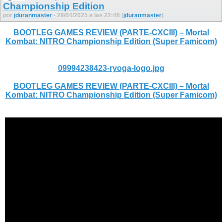
Championship Edition
por
jduranmaster
- 28/04/2025 a las 22:46 (
jduranmaster
)
BOOTLEG GAMES REVIEW (PARTE-CXCIII) – Mortal
Kombat: NITRO Championship Edition (Super Famicom)
09994238423-ryoga-logo.jpg
BOOTLEG GAMES REVIEW (PARTE-CXCIII) – Mortal
Kombat: NITRO Championship Edition (Super Famicom)