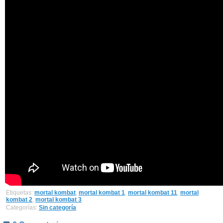
Etiquetas:
mortal kombat
,
mortal kombat 1
,
mortal kombat 11
,
mortal
kombat 2
,
mortal kombat 3
Categorías:
Sin categoría