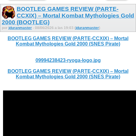
BOOTLEG GAMES REVIEW (PARTE-
CCXIX) – Mortal Kombat Mythologies Gold
2000 (BOOTLEG)
por
jduranmaster
- 08/06/2026 a las 19:03 (
jduranmaster
)
BOOTLEG GAMES REVIEW (PARTE-CCXIX) – Mortal
Kombat Mythologies Gold 2000 (SNES Pirate)
09994238423-ryoga-logo.jpg
BOOTLEG GAMES REVIEW (PARTE-CCXIX) – Mortal
Kombat Mythologies Gold 2000 (SNES Pirate)