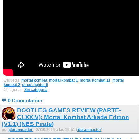
Etiquetas:
mortal kombat
,
mortal kombat 1
,
mortal kombat 11
,
mortal
kombat 2
,
street fighter 6
Categorías:
Sin categoría
0 Comentarios
BOOTLEG GAMES REVIEW (PARTE-
CLXXIV): Mortal Kombat Arkade Edition
(V1.1) (NES Pirate)
por
jduranmaster
- 07/10/2024 a las 19:51 (
jduranmaster
)