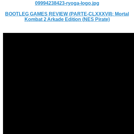
09994238423-ryoga-logo.jpg
BOOTLEG GAMES REVIEW (PARTE-CLXXXVII): Mortal
Kombat 2 Arkade Edition (NES Pirate)