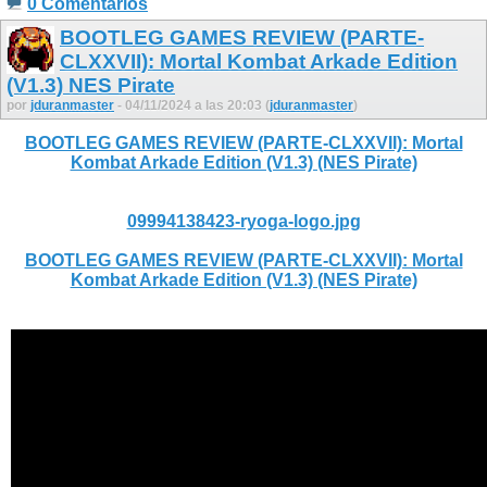
0 Comentarios
BOOTLEG GAMES REVIEW (PARTE-
CLXXVII): Mortal Kombat Arkade Edition
(V1.3) NES Pirate
por
jduranmaster
- 04/11/2024 a las 20:03 (
jduranmaster
)
BOOTLEG GAMES REVIEW (PARTE-CLXXVII): Mortal
Kombat Arkade Edition (V1.3) (NES Pirate)
09994138423-ryoga-logo.jpg
BOOTLEG GAMES REVIEW (PARTE-CLXXVII): Mortal
Kombat Arkade Edition (V1.3) (NES Pirate)