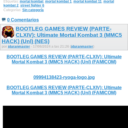
Etiquetas:
mortal kombat
,
mortal kombat 1
,
mortal kombat 11
,
mortal
kombat 2
,
street fighter 6
Categorías:
Sin categoría
0 Comentarios
BOOTLEG GAMES REVIEW (PARTE-
CLXIV): Ultimate Mortal Kombat 3 (MMC5
HACK) (Unl) (NES)
por
jduranmaster
- 17/06/2024 a las 21:26 (
jduranmaster
)
BOOTLEG GAMES REVIEW (PARTE-CLXIV): Ultimate
Mortal Kombat 3 (MMC5 HACK) (Unl) (FAMICOM)
09994138423-ryoga-logo.jpg
BOOTLEG GAMES REVIEW (PARTE-CLXIV): Ultimate
Mortal Kombat 3 (MMC5 HACK) (Unl) (FAMICOM)