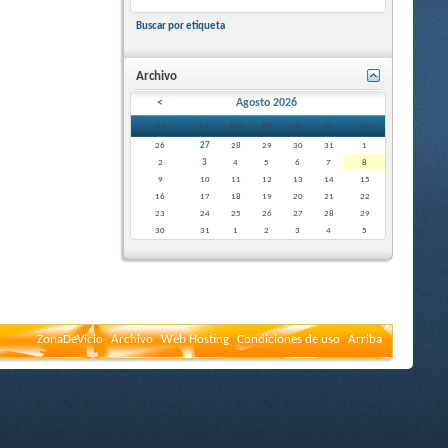
Buscar por etiqueta
Archivo
<
Agosto 2026
Do
Lu
Ma
Mi
Ju
Vi
Sá
26
27
28
29
30
31
1
2
3
4
5
6
7
8
9
10
11
12
13
14
15
16
17
18
19
20
21
22
23
24
25
26
27
28
29
30
31
1
2
3
4
5
ZonaDeVicio
Archivo
Web Hosting
Condiciones de uso
Arriba