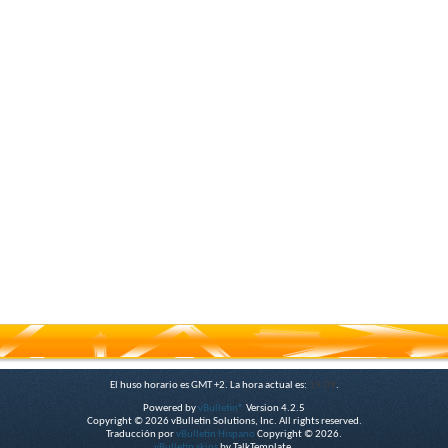
El huso horario es GMT +2. La hora actual es:
19:09
.
Powered by
vBulletin®
Version 4.2.5
Copyright © 2026 vBulletin Solutions, Inc. All rights reserved.
Traducción por
vBulletin Hispano
Copyright © 2026.
vBulletin skins
by TalkTemplate.