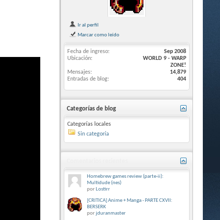
Ir al perfil
Marcar como leído
Fecha de ingreso
Sep 2008
Ubicación
WORLD 9 - WARP
ZONE!
Mensajes
14,879
Entradas de blog
404
Categorías de blog
Categorías locales
Sin categoría
Comentarios recientes
Homebrew games review (parte-ii):
Multidude (nes)
por
Lostirr
[CRITICA] Anime + Manga - PARTE CXVII:
BERSERK
por
jduranmaster