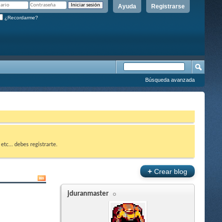
Ayuda
Registrarse
¿Recordarme?
Búsqueda avanzada
etc... debes registrarte.
+
Crear blog
jduranmaster