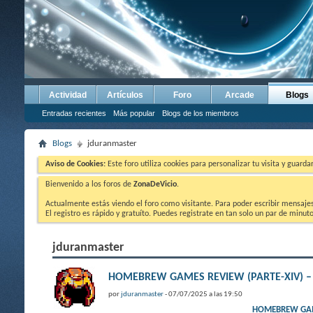
Actividad
Artículos
Foro
Arcade
Blogs
Entradas recientes
Más popular
Blogs de los miembros
Blogs
jduranmaster
Aviso de Cookies:
Este foro utiliza cookies para personalizar tu visita y guard
Bienvenido a los foros de
ZonaDeVicio
.
Actualmente estás viendo el foro como visitante. Para poder escribir mensajes y
El registro es rápido y gratuíto. Puedes registrate en tan solo un par de minu
jduranmaster
HOMEBREW GAMES REVIEW (PARTE-XIV) – Sta
por
jduranmaster
- 07/07/2025 a las 19:50
HOMEBREW GAMES