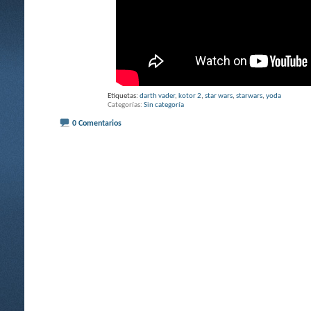
Etiquetas:
darth vader
,
kotor 2
,
star wars
,
starwars
,
yoda
Categorías
Sin categoría
0 Comentarios