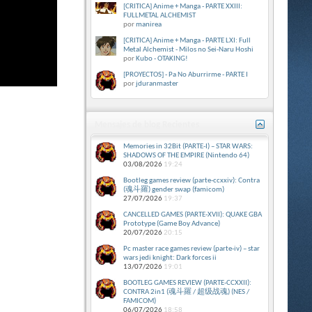
[CRITICA] Anime + Manga - PARTE XXIII:
FULLMETAL ALCHEMIST
por
manirea
[CRITICA] Anime + Manga - PARTE LXI: Full
Metal Alchemist - Milos no Sei-Naru Hoshi
por
Kubo - OTAKING!
[PROYECTOS] - Pa No Aburrirme - PARTE I
por
jduranmaster
Mensajes de blog Recientes
Memories in 32Bit (PARTE-I) – STAR WARS:
SHADOWS OF THE EMPIRE (Nintendo 64)
03/08/2026
19:24
Bootleg games review (parte-ccxxiv): Contra
(魂斗羅) gender swap (famicom)
27/07/2026
19:37
CANCELLED GAMES (PARTE-XVII): QUAKE GBA
Prototype (Game Boy Advance)
20/07/2026
20:15
Pc master race games review (parte-iv) – star
wars jedi knight: Dark forces ii
13/07/2026
19:01
BOOTLEG GAMES REVIEW (PARTE-CCXXII):
CONTRA 2in1 (魂斗羅 / 超级战魂) (NES /
FAMICOM)
06/07/2026
18:58