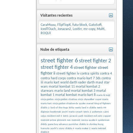
Visitantes recientes
CaraMuuu
,
FlipFlopX
,
futu-block
,
GatoSoft
,
IcedTOuch
,
Jonazan2
,
Lostirr
,
mr-copy
,
Multi
,
ROQUI
Nube de etiqueta
street fighter 6
street fighter 2
street fighter 4
street fighter
street
fighter ii
streeti fighter iv
contra spirits
contra 4
contra hard corps
contra
mario kart 7 3ds
contra
iii
mario kart world
darth vader
darth maul
star
wars
mortal kombat 11
mortal kombat 2
starwars
mario land
mortal kombat 3
mortal
kombat 1
mortal kombat
mario kart 8
mario & luigi
ninja gaiden
ninja gaiden shadow
ninja
skywalker
super mario
mario kart
ninja gaiden shadow dx
quake
marvel
king of fighters
diablo 2
lord of the rings
kirby
wario land 4
diablo
tetris 99
digimon beatbreak
yoshi
mario smash
tetris 2
pokemon
saint
seiya
resident evil 4
tetris
jurassic park
resident evil zero
zapper
metroid prime
gimmick
nes
metroid
ranma
quake ii
spiderman
diddy
game boy advance
punisher
diablo iv
donkey kong
hansolo
yoshi's story
diablo 4
mario maker 2
wario twisted
diablo3