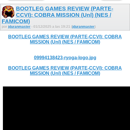
BOOTLEG GAMES REVIEW (PARTE-
CCVI): COBRA MISSION (Unl) (NES /
FAMICOM)
por
jduranmaster
- 01/12/2025 a las 19:21 (
jduranmaster
)
BOOTLEG GAMES REVIEW (PARTE-CCVI): COBRA
MISSION (Unl) (NES / FAMICOM)
09994138423-ryoga-logo.jpg
BOOTLEG GAMES REVIEW (PARTE-CCVI): COBRA
MISSION (Unl) (NES / FAMICOM)