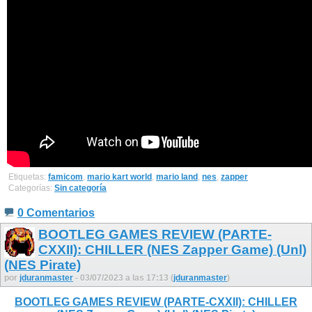
Etiquetas:
famicom
,
mario kart world
,
mario land
,
nes
,
zapper
Categorías:
Sin categoría
0 Comentarios
BOOTLEG GAMES REVIEW (PARTE-
CXXII): CHILLER (NES Zapper Game) (Unl)
(NES Pirate)
por
jduranmaster
- 03/07/2023 a las 17:13 (
jduranmaster
)
BOOTLEG GAMES REVIEW (PARTE-CXXII): CHILLER