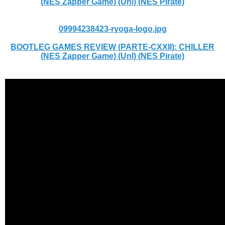
(NES Zapper Game) (Unl) (NES Pirate)
09994238423-ryoga-logo.jpg
BOOTLEG GAMES REVIEW (PARTE-CXXII): CHILLER
(NES Zapper Game) (Unl) (NES Pirate)