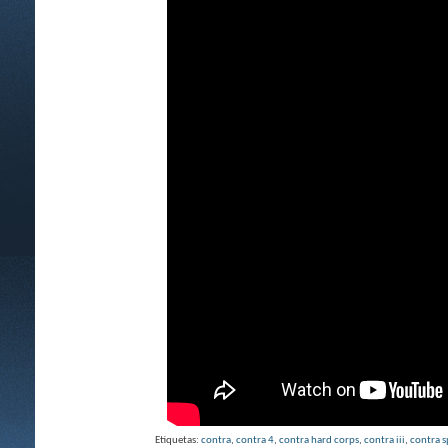
Etiquetas:
contra
,
contra 4
,
contra hard corps
,
contra iii
,
contra s