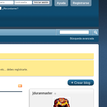
Ayuda
Registrarse
¿Recordarme?
Búsqueda avanzada
etc... debes registrarte.
+
Crear blog
jduranmaster