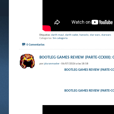
Etiquetas:
darth maul
,
darth vader
,
hansolo
,
star wars
,
starwars
Categorías
Sin categoría
0 Comentarios
BOOTLEG GAMES REVIEW (PARTE-CCXXII)
por
jduranmaster
- 06/07/2026 a las 18:58
BOOTLEG GAMES REVIEW (PARTE-CC
BOOTLEG GAMES REVIEW (PARTE-CC