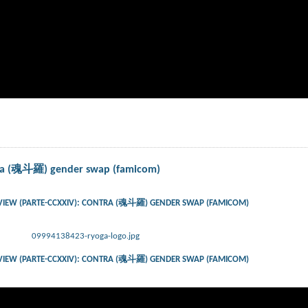
ntra (魂斗羅) gender swap (famicom)
VIEW (PARTE-CCXXIV): CONTRA (魂斗羅) GENDER SWAP (FAMICOM)
09994138423-ryoga-logo.jpg
VIEW (PARTE-CCXXIV): CONTRA (魂斗羅) GENDER SWAP (FAMICOM)