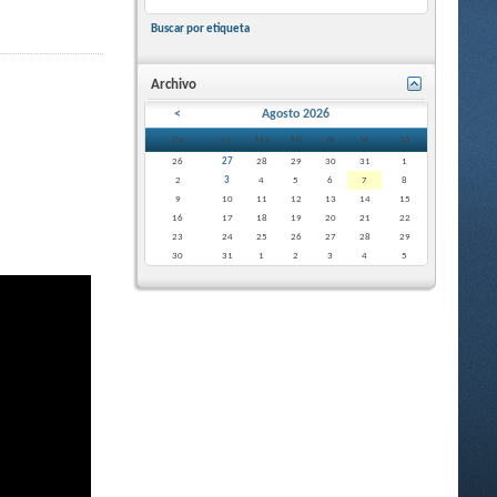
Buscar por etiqueta
Archivo
<
Agosto 2026
Do
Lu
Ma
Mi
Ju
Vi
Sá
26
27
28
29
30
31
1
2
3
4
5
6
7
8
9
10
11
12
13
14
15
16
17
18
19
20
21
22
23
24
25
26
27
28
29
30
31
1
2
3
4
5