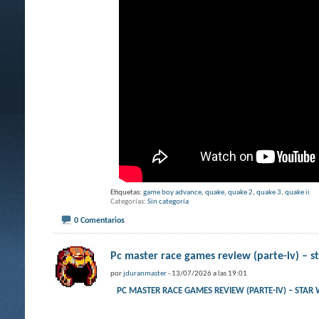
Etiquetas:
game boy advance
,
quake
,
quake 2
,
quake 3
,
quake ii
Categorías
Sin categoría
0 Comentarios
Pc master race games review (parte-iv) – sta
por
jduranmaster
- 13/07/2026 a las 19:01
PC MASTER RACE GAMES REVIEW (PARTE-IV