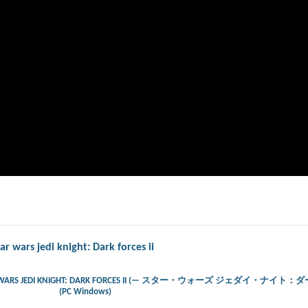
r wars jedi knight: Dark forces ii
) – STAR WARS JEDI KNIGHT: DARK FORCES II (— スター・ウォーズ ジェダイ・ナ
(PC Windows)