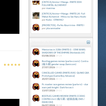
[CRITICA] Anime + Manga - PARTE XXIII:
FULLMETAL ALCHEMIST
por
manirea
[CRITICA] Anime + Manga - PARTE LXI: Full
Metal Alchemist - Milos no Sei-Naru Hoshi
por
Kubo - OTAKING!
[PROYECTOS] - Pa No Aburrirme - PARTE I
por
jduranmaster
Mensajes de blog Recientes
Memories in 32Bit (PARTE-I) – STAR WARS:
SHADOWS OF THE EMPIRE (Nintendo 64)
03/08/2026
19:24
Bootleg games review (parte-ccxxiv): Contra
(魂斗羅) gender swap (famicom)
27/07/2026
19:37
CANCELLED GAMES (PARTE-XVII): QUAKE GBA
Prototype (Game Boy Advance)
20/07/2026
20:15
Pc master race games review (parte-iv) – star
wars jedi knight: Dark forces ii
13/07/2026
19:01
BOOTLEG GAMES REVIEW (PARTE-CCXXII):
CONTRA 2in1 (魂斗羅 / 超级战魂) (NES /
FAMICOM)
06/07/2026
18:58