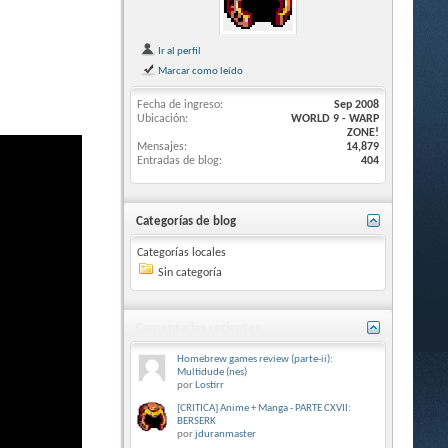
Ir al perfil
Marcar como leído
Fecha de ingreso
Sep 2008
Ubicación
WORLD 9 - WARP
ZONE!
Mensajes
14,879
Entradas de blog
404
Categorías de blog
Categorías locales
Sin categoría
Comentarios recientes
Homebrew games review (parte-ii):
Multidude (nes)
por
Lostirr
[CRITICA] Anime + Manga - PARTE CXVII:
BERSERK
por
jduranmaster