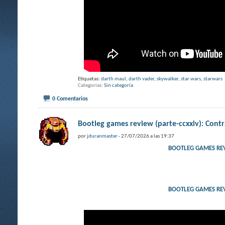
Etiquetas:
darth maul
,
darth vader
,
skywalker
,
star wars
,
starwars
Categorías
Sin categoría
0 Comentarios
Bootleg games review (parte-ccxxiv): Co
por
jduranmaster
- 27/07/2026 a las 19:37
BOOTLEG GAMES RE
BOOTLEG GAMES RE