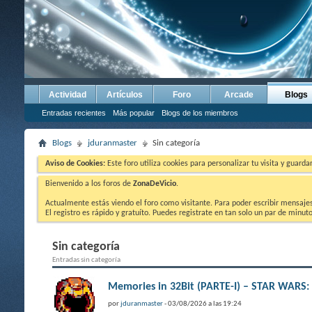
Actividad
Artículos
Foro
Arcade
Blogs
Entradas recientes
Más popular
Blogs de los miembros
Blogs
jduranmaster
Sin categoría
Aviso de Cookies:
Este foro utiliza cookies para personalizar tu visita y guard
Bienvenido a los foros de
ZonaDeVicio
.
Actualmente estás viendo el foro como visitante. Para poder escribir mensajes y
El registro es rápido y gratuíto. Puedes registrate en tan solo un par de minu
Sin categoría
Entradas sin categoría
Memories in 32Bit (PARTE-I) – STAR WAR
por
jduranmaster
- 03/08/2026 a las 19:24