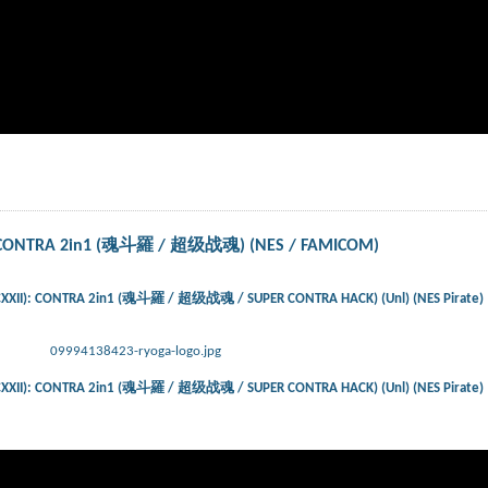
: CONTRA 2in1 (魂斗羅 / 超级战魂) (NES / FAMICOM)
XXII): CONTRA 2in1 (魂斗羅 / 超级战魂 / SUPER CONTRA HACK) (Unl) (NES Pirate)
09994138423-ryoga-logo.jpg
XXII): CONTRA 2in1 (魂斗羅 / 超级战魂 / SUPER CONTRA HACK) (Unl) (NES Pirate)