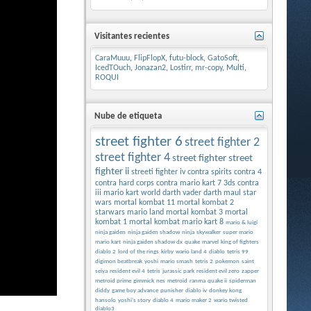
Visitantes recientes
CaraMuuu
,
FlipFlopX
,
futu-block
,
GatoSoft
,
IcedTOuch
,
Jonazan2
,
Lostirr
,
mr-copy
,
Multi
,
ROQUI
Nube de etiqueta
street fighter 6
street fighter 2
street fighter 4
street fighter
street
fighter ii
streeti fighter iv
contra spirits
contra 4
contra hard corps
contra
mario kart 7 3ds
contra
iii
mario kart world
darth vader
darth maul
star
wars
mortal kombat 11
mortal kombat 2
starwars
mario land
mortal kombat 3
mortal
kombat 1
mortal kombat
mario kart 8
mario & luigi
ninja gaiden
ninja gaiden shadow
ninja
skywalker
super mario
mario kart
ninja gaiden shadow dx
quake
marvel
king of fighters
diablo 2
lord of the rings
kirby
wario land 4
diablo
tetris 99
digimon beatbreak
yoshi
mario smash
tetris 2
pokemon
saint
seiya
resident evil 4
tetris
jurassic park
resident evil zero
zapper
metroid prime
gimmick
nes
metroid
ranma
quake ii
spiderman
diddy
game boy advance
punisher
diablo iv
donkey kong
hansolo
yoshi's story
diablo 4
mario maker 2
wario twisted
diablo3