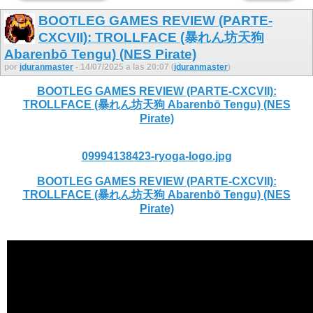
BOOTLEG GAMES REVIEW (PARTE-
CXCVII): TROLLFACE (暴れん坊天狗
Abarenbō Tengu) (NES Pirate)
por
jduranmaster
- 14/07/2025 a las 20:07 (
jduranmaster
)
BOOTLEG GAMES REVIEW (PARTE-CXCVII):
TROLLFACE (暴れん坊天狗 Abarenbō Tengu) (NES
Pirate)
09994138423-ryoga-logo.jpg
BOOTLEG GAMES REVIEW (PARTE-CXCVII):
TROLLFACE (暴れん坊天狗 Abarenbō Tengu) (NES
Pirate)