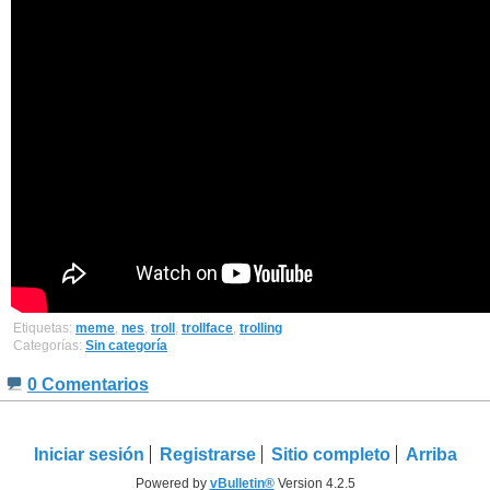
Etiquetas:
meme
,
nes
,
troll
,
trollface
,
trolling
Categorías:
Sin categoría
0 Comentarios
Iniciar sesión
Registrarse
Sitio completo
Arriba
Powered by
vBulletin®
Version 4.2.5