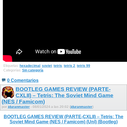
Etiquetas:
hexadecimal
,
soviet
,
tetris
,
tetris 2
,
tetris 99
Categorías:
Sin categoría
0 Comentarios
BOOTLEG GAMES REVIEW (PARTE-
CXLII) – Tetris: The Soviet Mind Game
(NES / Famicom)
por
jduranmaster
- 08/01/2024 a las 20:02 (
jduranmaster
)
BOOTLEG GAMES REVIEW (PARTE-CXLII) – Tetris: The
Soviet Mind Game (NES / Famicom) (Unl) (Bootleg)