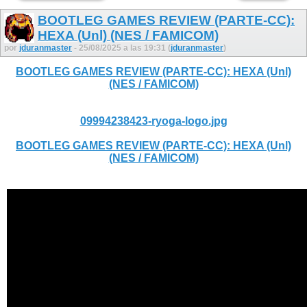
BOOTLEG GAMES REVIEW (PARTE-CC):
HEXA (Unl) (NES / FAMICOM)
por
jduranmaster
- 25/08/2025 a las 19:31 (
jduranmaster
)
BOOTLEG GAMES REVIEW (PARTE-CC): HEXA (Unl)
(NES / FAMICOM)
09994238423-ryoga-logo.jpg
BOOTLEG GAMES REVIEW (PARTE-CC): HEXA (Unl)
(NES / FAMICOM)