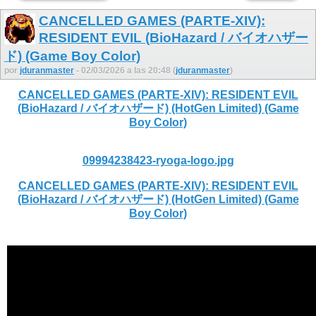
CANCELLED GAMES (PARTE-XIV):
RESIDENT EVIL (BioHazard / バイオハザー
ド) (Game Boy Color)
por
jduranmaster
- 02/03/2026 a las 20:48 (
jduranmaster
)
CANCELLED GAMES (PARTE-XIV): RESIDENT EVIL
(BioHazard / バイオハザード) (HotGen Limited) (Game
Boy Color)
09994238423-ryoga-logo.jpg
CANCELLED GAMES (PARTE-XIV): RESIDENT EVIL
(BioHazard / バイオハザード) (HotGen Limited) (Game
Boy Color)