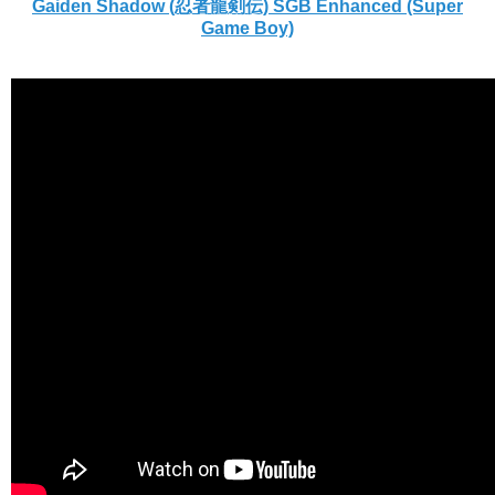
Gaiden Shadow (忍者龍剣伝) SGB Enhanced (Super
Game Boy)