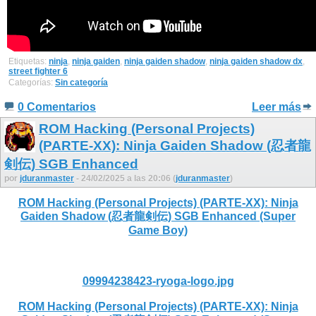
Etiquetas:
ninja
,
ninja gaiden
,
ninja gaiden shadow
,
ninja gaiden shadow dx
,
street fighter 6
Categorías:
Sin categoría
0 Comentarios
Leer más
ROM Hacking (Personal Projects)
(PARTE-XX): Ninja Gaiden Shadow (忍者龍
剣伝) SGB Enhanced
por
jduranmaster
- 24/02/2025 a las 20:06 (
jduranmaster
)
ROM Hacking (Personal Projects) (PARTE-XX): Ninja
Gaiden Shadow (忍者龍剣伝) SGB Enhanced (Super
Game Boy)
09994238423-ryoga-logo.jpg
ROM Hacking (Personal Projects) (PARTE-XX): Ninja