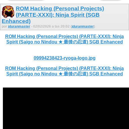
ROM Hacking (Personal Projects)
(PARTE-XXXI): Ninja Spirit (SGB
Enhanced)
por
jduranmaster
- 02/02/2026 a las 20:02 (
jduranmaster
)
ROM Hacking (Personal Projects) (PARTE-XXXI): Ninja
Spirit (Saigo no Nindou ★ 最後の忍道) SGB Enhanced
09994238423-ryoga-logo.jpg
ROM Hacking (Personal Projects) (PARTE-XXXI): Ninja
Spirit (Saigo no Nindou ★ 最後の忍道) SGB Enhanced