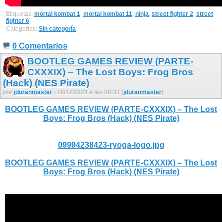
Etiquetas:
mortal kombat 1
,
mortal kombat 11
,
ninja
,
street fighter 2
,
street
fighter 6
Categorías:
Sin categoría
0 Comentarios
BOOTLEG GAMES REVIEW (PARTE-
CXXXIX) – The Lost Boys: Frog Bros
(Hack) (NES Pirate)
por
jduranmaster
- 18/12/2023 a las 20:31 (
jduranmaster
)
BOOTLEG GAMES REVIEW (PARTE-CXXXIX) – The Lost
Boys: Frog Bros (Hack) (NES Pirate)
09994238423-ryoga-logo.jpg
BOOTLEG GAMES REVIEW (PARTE-CXXXIX) – The Lost
Boys: Frog Bros (Hack) (NES Pirate)