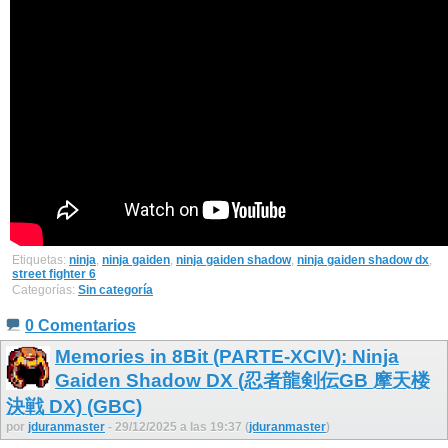
Etiquetas:
ninja
,
ninja gaiden
,
ninja gaiden shadow
,
ninja gaiden shadow dx
,
street fighter 6
Categorías:
Sin categoría
0 Comentarios
Memories in 8Bit (PARTE-XCIV): Ninja
Gaiden Shadow DX (忍者龍剣伝GB 摩天楼
決戦 DX) (GBC)
por
jduranmaster
- 29/12/2025 a las 19:37 (
jduranmaster
)