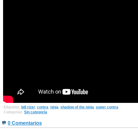
Etiquetas:
bill rizer
,
contra
,
ninja
,
shadow of the ninja
,
super contra
Categorías:
Sin categoría
0 Comentarios