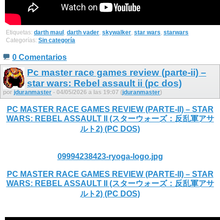
Etiquetas:
darth maul
,
darth vader
,
skywalker
,
star wars
,
starwars
Categorías:
Sin categoría
0 Comentarios
Pc master race games review (parte-ii) –
star wars: Rebel assault ii (pc dos)
por
jduranmaster
- 04/05/2026 a las 19:07 (
jduranmaster
)
PC MASTER RACE GAMES REVIEW (PARTE-II) – STAR
WARS: REBEL ASSAULT II (スターウォーズ：反乱軍アサ
ルト2) (PC DOS)
09994238423-ryoga-logo.jpg
PC MASTER RACE GAMES REVIEW (PARTE-II) – STAR
WARS: REBEL ASSAULT II (スターウォーズ：反乱軍アサ
ルト2) (PC DOS)