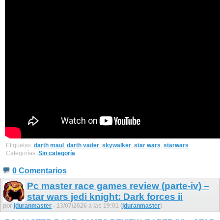
Etiquetas:
darth maul
,
darth vader
,
skywalker
,
star wars
,
starwars
Categorías:
Sin categoría
0 Comentarios
Pc master race games review (parte-iv) –
star wars jedi knight: Dark forces ii
por
jduranmaster
- 13/07/2026 a las 19:01 (
jduranmaster
)