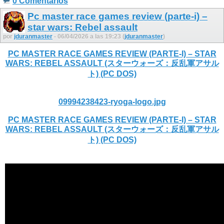
0 Comentarios
Pc master race games review (parte-i) –
star wars: Rebel assault
por
jduranmaster
- 06/04/2026 a las 19:23 (
jduranmaster
)
PC MASTER RACE GAMES REVIEW (PARTE-I) – STAR
WARS: REBEL ASSAULT (スターウォーズ：反乱軍アサル
ト) (PC DOS)
09994238423-ryoga-logo.jpg
PC MASTER RACE GAMES REVIEW (PARTE-I) – STAR
WARS: REBEL ASSAULT (スターウォーズ：反乱軍アサル
ト) (PC DOS)