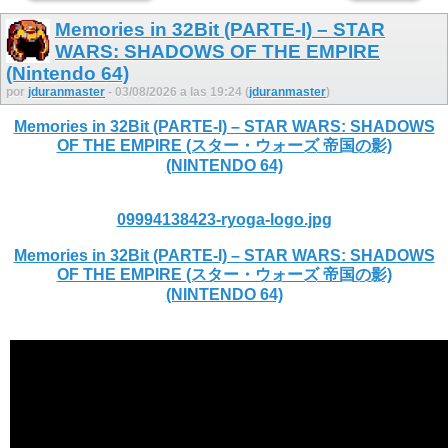
Memories in 32Bit (PARTE-I) – STAR
WARS: SHADOWS OF THE EMPIRE
(Nintendo 64)
por
jduranmaster
- 03/08/2026 a las 19:24 (
jduranmaster
)
Memories in 32Bit (PARTE-I) – STAR WARS: SHADOWS
OF THE EMPIRE (スター・ウォーズ 帝国の影)
(NINTENDO 64)
09994138423-ryoga-logo.jpg
Memories in 32Bit (PARTE-I) – STAR WARS: SHADOWS
OF THE EMPIRE (スター・ウォーズ 帝国の影)
(NINTENDO 64)