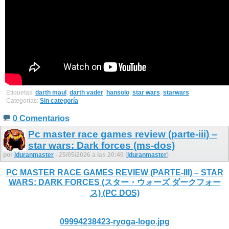
Etiquetas:
darth maul
,
darth vader
,
hansolo
,
star wars
,
starwars
Categorías:
Sin categoría
0 Comentarios
Pc master race games review (parte-iii) –
star wars: Dark forces (ms-dos)
por
jduranmaster
- 25/05/2026 a las 20:40 (
jduranmaster
)
PC MASTER RACE GAMES REVIEW (PARTE-III) – STAR
WARS: DARK FORCES (スター・ウォーズ ダークフォー
ス) (PC DOS)
09994238423-ryoga-logo.jpg