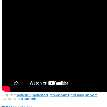
Etiquetas:
darth maul
,
darth vader
,
rebel assault ii
,
star wars
,
starwars
Categorías:
Sin categoría