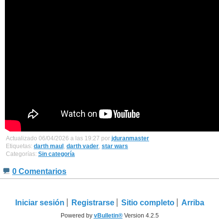
Actualizado 06/04/2026 a las 19:27 por
jduranmaster
Etiquetas:
darth maul
,
darth vader
,
star wars
Categorías:
Sin categoría
0 Comentarios
Iniciar sesión
Registrarse
Sitio completo
Arriba
Powered by
vBulletin®
Version 4.2.5