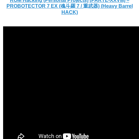
ROM Hacking (Personal Projects) (PARTE-XXVIII) –
PROBOTECTOR 7 EX (魂斗羅 7 / 重武器) (Heavy Barrel
HACK)