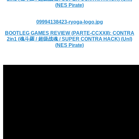
(NES Pirate)
09994138423-ryoga-logo.jpg
BOOTLEG GAMES REVIEW (PARTE-CCXXII): CONTRA
2in1 (魂斗羅 / 超级战魂 / SUPER CONTRA HACK) (Unl)
(NES Pirate)