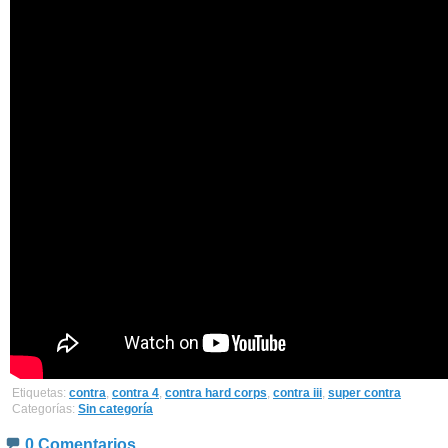
Etiquetas:
contra
,
contra 4
,
contra hard corps
,
contra iii
,
super contra
Categorías:
Sin categoría
0 Comentarios