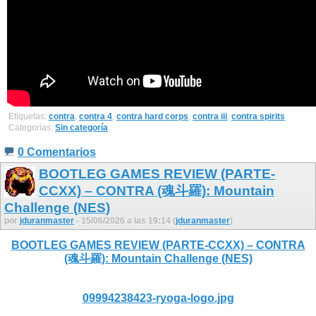
Etiquetas:
contra
,
contra 4
,
contra hard corps
,
contra iii
,
contra spirits
Categorías:
Sin categoría
0 Comentarios
BOOTLEG GAMES REVIEW (PARTE-
CCXX) – CONTRA (魂斗羅): Mountain
Challenge (NES)
por
jduranmaster
- 15/06/2026 a las 19:14 (
jduranmaster
)
BOOTLEG GAMES REVIEW (PARTE-CCXX) – CONTRA
(魂斗羅): Mountain Challenge (NES)
09994238423-ryoga-logo.jpg