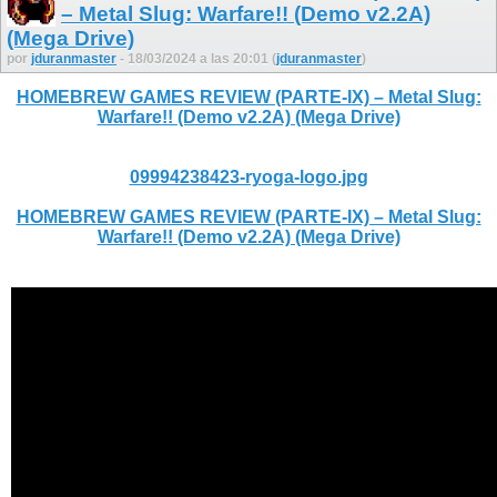
– Metal Slug: Warfare!! (Demo v2.2A)
(Mega Drive)
por
jduranmaster
- 18/03/2024 a las 20:01 (
jduranmaster
)
HOMEBREW GAMES REVIEW (PARTE-IX) – Metal Slug:
Warfare!! (Demo v2.2A) (Mega Drive)
09994238423-ryoga-logo.jpg
HOMEBREW GAMES REVIEW (PARTE-IX) – Metal Slug:
Warfare!! (Demo v2.2A) (Mega Drive)