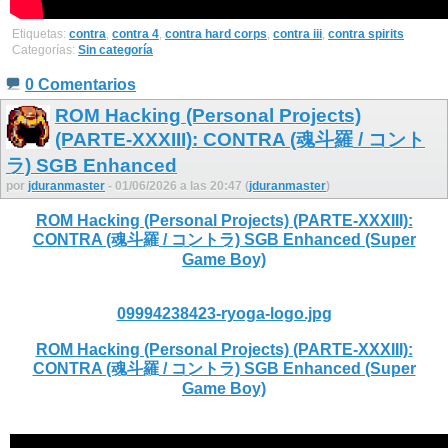
Etiquetas:
contra
,
contra 4
,
contra hard corps
,
contra iii
,
contra spirits
Categorías:
Sin categoría
0 Comentarios
ROM Hacking (Personal Projects)
(PARTE-XXXIII): CONTRA (魂斗羅 / コント
ラ) SGB Enhanced
por
jduranmaster
- 01/06/2026 a las 20:47 (
jduranmaster
)
ROM Hacking (Personal Projects) (PARTE-XXXIII):
CONTRA (魂斗羅 / コントラ) SGB Enhanced (Super
Game Boy)
09994238423-ryoga-logo.jpg
ROM Hacking (Personal Projects) (PARTE-XXXIII):
CONTRA (魂斗羅 / コントラ) SGB Enhanced (Super
Game Boy)