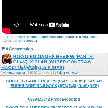
Etiquetas:
contra
,
contra 4
,
contra hard corps
,
contra iii
,
contra spirits
Categorías:
Sin categoría
0 Comentarios
BOOTLEG GAMES REVIEW (PARTE-
CLXV): X-PLAN (SUPER CONTRA 6
HACK) (超级战魂) (Unl) (NES)
por
jduranmaster
- 24/06/2024 a las 14:33 (
jduranmaster
)
BOOTLEG GAMES REVIEW (PARTE-CLXV): X-PLAN
(SUPER CONTRA 6 HACK) (超级战魂) (Unl) (NES)
09994238423-ryoga-logo.jpg
BOOTLEG GAMES REVIEW (PARTE-CLXV): X-PLAN