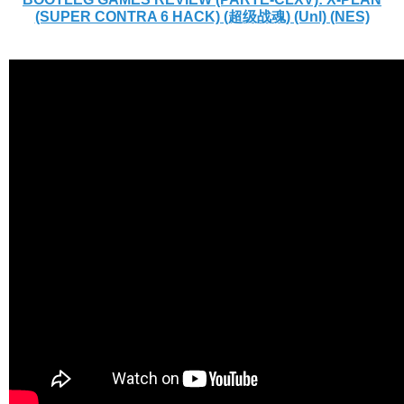
(SUPER CONTRA 6 HACK) (超级战魂) (Unl) (NES)