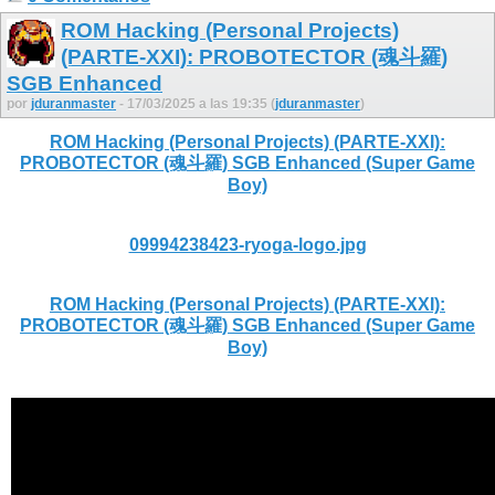
ROM Hacking (Personal Projects)
(PARTE-XXI): PROBOTECTOR (魂斗羅)
SGB Enhanced
por
jduranmaster
- 17/03/2025 a las 19:35 (
jduranmaster
)
ROM Hacking (Personal Projects) (PARTE-XXI):
PROBOTECTOR (魂斗羅) SGB Enhanced (Super Game
Boy)
09994238423-ryoga-logo.jpg
ROM Hacking (Personal Projects) (PARTE-XXI):
PROBOTECTOR (魂斗羅) SGB Enhanced (Super Game
Boy)