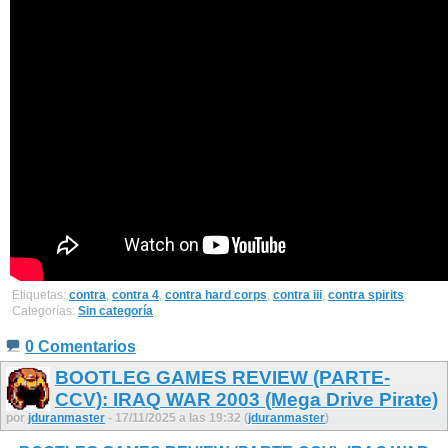
Etiquetas:
contra
,
contra 4
,
contra hard corps
,
contra iii
,
contra spirits
Categorías:
Sin categoría
0 Comentarios
BOOTLEG GAMES REVIEW (PARTE-
CCV): IRAQ WAR 2003 (Mega Drive Pirate)
por
jduranmaster
- 17/11/2025 a las 19:32 (
jduranmaster
)