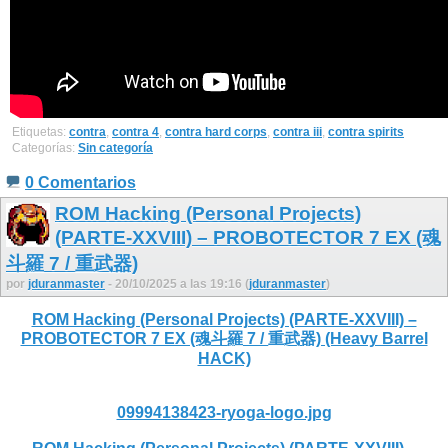
Etiquetas:
contra
,
contra 4
,
contra hard corps
,
contra iii
,
contra spirits
Categorías:
Sin categoría
0 Comentarios
ROM Hacking (Personal Projects)
(PARTE-XXVIII) – PROBOTECTOR 7 EX (魂
斗羅 7 / 重武器)
por
jduranmaster
- 20/10/2025 a las 19:16 (
jduranmaster
)
ROM Hacking (Personal Projects) (PARTE-XXVIII) –
PROBOTECTOR 7 EX (魂斗羅 7 / 重武器) (Heavy Barrel
HACK)
09994138423-ryoga-logo.jpg