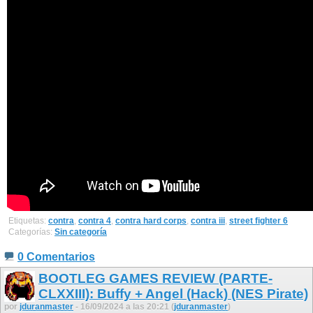
Etiquetas:
contra
,
contra 4
,
contra hard corps
,
contra iii
,
street fighter 6
Categorías:
Sin categoría
0 Comentarios
BOOTLEG GAMES REVIEW (PARTE-
CLXXIII): Buffy + Angel (Hack) (NES Pirate)
por
jduranmaster
- 16/09/2024 a las 20:21 (
jduranmaster
)