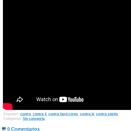
Etiquetas:
contra
,
contra 4
,
contra hard corps
,
contra iii
,
contra spirits
Categorías:
Sin categoría
0 Comentarios