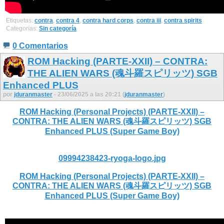
Etiquetas:
contra
,
contra 4
,
contra hard corps
,
contra iii
,
contra spirits
Categorías:
Sin categoría
0 Comentarios
ROM Hacking (PARTE-XXII) – CONTRA:
THE ALIEN WARS (魂斗羅スピリッツ) SGB
Enhanced PLUS
por
jduranmaster
- 23/06/2025 a las 20:21 (
jduranmaster
)
ROM Hacking (Personal Projects) (PARTE-XXII) –
CONTRA: THE ALIEN WARS (魂斗羅スピリッツ) SGB
Enhanced PLUS (Super Game Boy)
09994238423-ryoga-logo.jpg
ROM Hacking (Personal Projects) (PARTE-XXII) –
CONTRA: THE ALIEN WARS (魂斗羅スピリッツ) SGB
Enhanced PLUS (Super Game Boy)