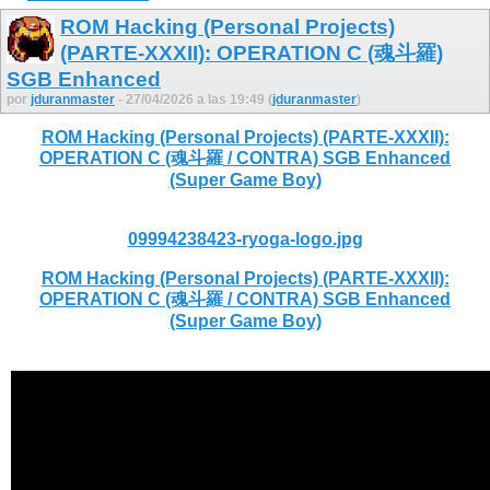
ROM Hacking (Personal Projects)
(PARTE-XXXII): OPERATION C (魂斗羅)
SGB Enhanced
por
jduranmaster
- 27/04/2026 a las 19:49 (
jduranmaster
)
ROM Hacking (Personal Projects) (PARTE-XXXII):
OPERATION C (魂斗羅 / CONTRA) SGB Enhanced
(Super Game Boy)
09994238423-ryoga-logo.jpg
ROM Hacking (Personal Projects) (PARTE-XXXII):
OPERATION C (魂斗羅 / CONTRA) SGB Enhanced
(Super Game Boy)