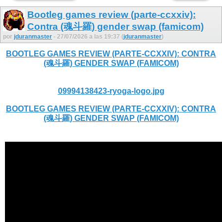
Bootleg games review (parte-ccxxiv):
Contra (魂斗羅) gender swap (famicom)
por
jduranmaster
- 27/07/2026 a las 19:37 (
jduranmaster
)
BOOTLEG GAMES REVIEW (PARTE-CCXXIV): CONTRA
(魂斗羅) GENDER SWAP (FAMICOM)
09994138423-ryoga-logo.jpg
BOOTLEG GAMES REVIEW (PARTE-CCXXIV): CONTRA
(魂斗羅) GENDER SWAP (FAMICOM)