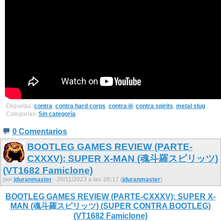
Etiquetas:
contra
,
contra hard corps
,
contra iii
,
contra spirits
,
metal slug
Categorías:
Sin categoría
0 Comentarios
BOOTLEG GAMES REVIEW (PARTE-
CXXXV): SUPER X-MAN (魂斗羅スピリッツ)
(VT1682 Famiclone)
por
jduranmaster
- 20/11/2023 a las 20:17 (
jduranmaster
)
BOOTLEG GAMES REVIEW (PARTE-CXXXV): SUPER X-
MAN (魂斗羅スピリッツ) (SUPER CONTRA BOOTLEG)
(VT1682 Famiclone)