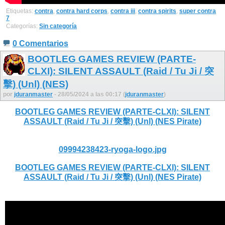
Etiquetas:
contra
,
contra hard corps
,
contra iii
,
contra spirits
,
super contra
7
Categorías:
Sin categoría
0 Comentarios
BOOTLEG GAMES REVIEW (PARTE-
CLXI): SILENT ASSAULT (Raid / Tu Ji / 突
擊) (Unl) (NES)
por
jduranmaster
- 28/05/2024 a las 00:17 (
jduranmaster
)
BOOTLEG GAMES REVIEW (PARTE-CLXI): SILENT
ASSAULT (Raid / Tu Ji / 突擊) (Unl) (NES Pirate)
09994238423-ryoga-logo.jpg
BOOTLEG GAMES REVIEW (PARTE-CLXI): SILENT
ASSAULT (Raid / Tu Ji / 突擊) (Unl) (NES Pirate)