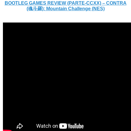
BOOTLEG GAMES REVIEW (PARTE-CCXX) – CONTRA
(魂斗羅): Mountain Challenge (NES)