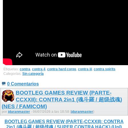
Etiquetas:
contra
,
contra 4
,
contra hard corps
,
contra iii
,
contra spirits
Categorías:
Sin categoría
0 Comentarios
BOOTLEG GAMES REVIEW (PARTE-
CCXXII): CONTRA 2in1 (魂斗羅 / 超级战魂)
(NES / FAMICOM)
por
jduranmaster
- 06/07/2026 a las 18:58 (
jduranmaster
)
BOOTLEG GAMES REVIEW (PARTE-CCXXII): CONTRA
2in1 (魂斗羅 / 超级战魂 / SUPER CONTRA HACK) (Unl)