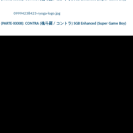
09994238423-ryoga-logo.jpg
ts) (PARTE-XXXIII): CONTRA (魂斗羅 / コントラ) SGB Enhanced (Super Game Boy)