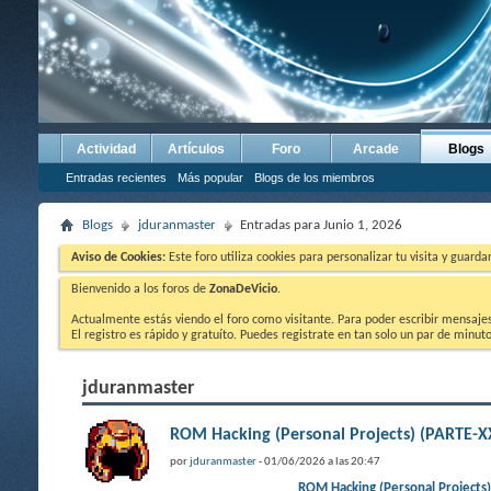
Actividad
Artículos
Foro
Arcade
Blogs
Entradas recientes
Más popular
Blogs de los miembros
Blogs
jduranmaster
Entradas para Junio 1, 2026
Aviso de Cookies:
Este foro utiliza cookies para personalizar tu visita y guard
Bienvenido a los foros de
ZonaDeVicio
.
Actualmente estás viendo el foro como visitante. Para poder escribir mensajes y
El registro es rápido y gratuíto. Puedes registrate en tan solo un par de minu
jduranmaster
ROM Hacking (Personal Projects) (PART
por
jduranmaster
- 01/06/2026 a las 20:47
ROM Hacking (Personal Projec