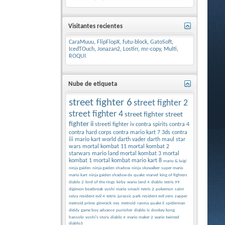
Visitantes recientes
CaraMuuu
,
FlipFlopX
,
futu-block
,
GatoSoft
,
IcedTOuch
,
Jonazan2
,
Lostirr
,
mr-copy
,
Multi
,
ROQUI
Nube de etiqueta
street fighter 6
street fighter 2
street fighter 4
street fighter
street
fighter ii
streeti fighter iv
contra spirits
contra 4
contra hard corps
contra
mario kart 7 3ds
contra
iii
mario kart world
darth vader
darth maul
star
wars
mortal kombat 11
mortal kombat 2
starwars
mario land
mortal kombat 3
mortal
kombat 1
mortal kombat
mario kart 8
mario & luigi
ninja gaiden
ninja gaiden shadow
ninja
skywalker
super mario
mario kart
ninja gaiden shadow dx
quake
marvel
king of fighters
diablo 2
lord of the rings
kirby
wario land 4
diablo
tetris 99
digimon beatbreak
yoshi
mario smash
tetris 2
pokemon
saint
seiya
resident evil 4
tetris
jurassic park
resident evil zero
zapper
metroid prime
gimmick
nes
metroid
ranma
quake ii
spiderman
diddy
game boy advance
punisher
diablo iv
donkey kong
hansolo
yoshi's story
diablo 4
mario maker 2
wario twisted
diablo3