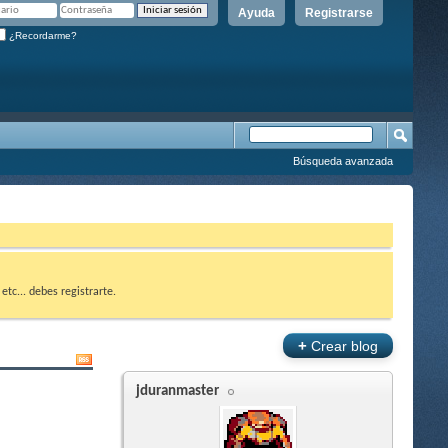
Ayuda
Registrarse
¿Recordarme?
Búsqueda avanzada
etc... debes registrarte.
+
Crear blog
jduranmaster