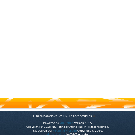
El huso horario es GMT +2. La hora actual es:
07:02
.
Powered by
vBulletin®
Version 4.2.5
Copyright © 2026 vBulletin Solutions, Inc. All rights reserved.
Traducción por
vBulletin Hispano
Copyright © 2026.
vBulletin skins
by TalkTemplate.