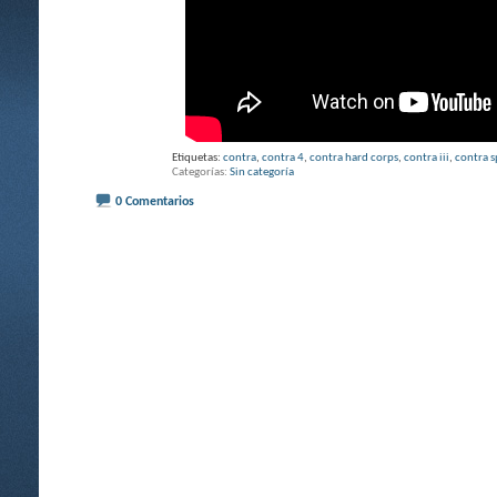
Etiquetas:
contra
,
contra 4
,
contra hard corps
,
contra iii
,
contra s
Categorías
Sin categoría
0 Comentarios