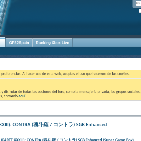
GP32Spain
Ranking Xbox Live
ar preferencias. Al hacer uso de esta web, aceptas el uso que hacemos de las cookies.
 disfrutar de todas las opciones del foro, como la mensajería privada, los grupos sociales, 
tos, entrando
aquí
.
E-XXXIII): CONTRA (魂斗羅 / コントラ) SGB Enhanced
ts) (PARTE-XXXIII): CONTRA (魂斗羅 / コントラ) SGB Enhanced (Super Game Boy)