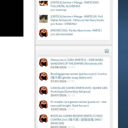
[CRITICA] Anime + Manga - PARTE XXIII:
FULLMETAL ALCHEMIST
por
manirea
[CRITICA] Anime + Manga - PARTE LXI: Full
Metal Alchemist - Milos no Sei-Naru Hoshi
por
Kubo - OTAKING!
[PROYECTOS] - Pa No Aburrirme - PARTE I
por
jduranmaster
Mensajes de blog Recientes
Memories in 32Bit (PARTE-I) – STAR WARS:
SHADOWS OF THE EMPIRE (Nintendo 64)
03/08/2026
19:24
Bootleg games review (parte-ccxxiv): Contra
(魂斗羅) gender swap (famicom)
27/07/2026
19:37
CANCELLED GAMES (PARTE-XVII): QUAKE GBA
Prototype (Game Boy Advance)
20/07/2026
20:15
Pc master race games review (parte-iv) – star
wars jedi knight: Dark forces ii
13/07/2026
19:01
BOOTLEG GAMES REVIEW (PARTE-CCXXII):
CONTRA 2in1 (魂斗羅 / 超级战魂) (NES /
FAMICOM)
06/07/2026
18:58