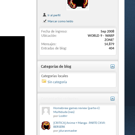
Ir al perfil
Marcar como leído
Fecha de ingreso
Sep 2008
Ubicación
WORLD 9 - WARP
ZONE!
Mensajes
14,879
Entradas de blog
404
Categorías de blog
Categorías locales
Sin categoría
Comentarios recientes
Homebrew games review (parte-ii):
Multidude (nes)
por
Lostirr
[CRITICA] Anime + Manga - PARTE CXVII:
BERSERK
por
jduranmaster