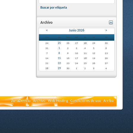
Buscar por etiqueta
Archivo
<
Junio 2026
>
Do
Lu
Ma
Mi
Ju
Vi
Sá
24
25
26
27
28
29
30
31
1
2
3
4
5
6
7
8
9
10
11
12
13
14
15
16
17
18
19
20
21
22
23
24
25
26
27
28
29
30
1
2
3
4
ZonaDeVicio
Archivo
Web Hosting
Condiciones de uso
Arriba