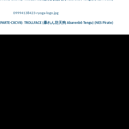
09994138423-ryoga-logo.jpg
PARTE-CXCVII): TROLLFACE (暴れん坊天狗 Abarenbō Tengu) (NES Pirate)