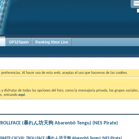
GP32Spain
Ranking Xbox Live
ar preferencias. Al hacer uso de esta web, aceptas el uso que hacemos de las cookies.
 disfrutar de todas las opciones del foro, como la mensajería privada, los grupos sociales, 
tos, entrando
aquí
.
 TROLLFACE (暴れん坊天狗 Abarenbō Tengu) (NES Pirate)
PARTE-CXCVII): TROLLFACE (暴れん坊天狗 Abarenbō Tengu) (NES Pirate)