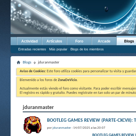
Actividad
Artículos
Foro
Arcade
Blogs
Entradas recientes
Más popular
Blogs de los miembros
Blogs
jduranmaster
Aviso de Cookies:
Este foro utiliza cookies para personalizar tu visita y guard
Bienvenido a los foros de
ZonaDeVicio
.
Actualmente estás viendo el foro como visitante. Para poder escribir mensajes y
El registro es rápido y gratuíto. Puedes registrate en tan solo un par de minu
jduranmaster
BOOTLEG GAMES REVIEW (PARTE-CXCVII):
por
jduranmaster
- 14/07/2025 a las 20:07
BOOTLEG GAMES REVIEW (