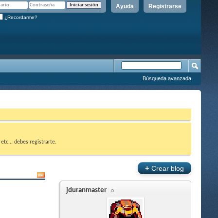
Ayuda
Registrarse
¿Recordarme?
Búsqueda avanzada
etc... debes registrarte.
+
Crear blog
jduranmaster