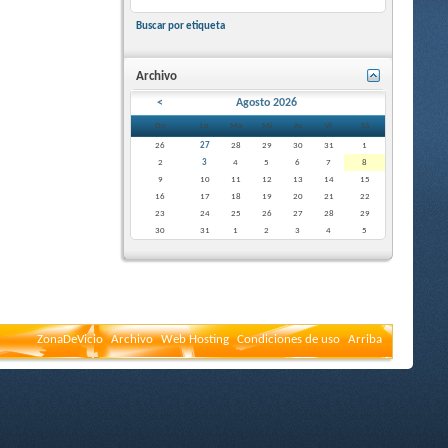
Buscar por etiqueta
Archivo
<
Agosto 2026
Do
Lu
Ma
Mi
Ju
Vi
Sá
26
27
28
29
30
31
1
2
3
4
5
6
7
8
9
10
11
12
13
14
15
16
17
18
19
20
21
22
23
24
25
26
27
28
29
30
31
1
2
3
4
5
ZonaDeVicio
Archivo
Web Hosting
Condiciones de uso
Arriba