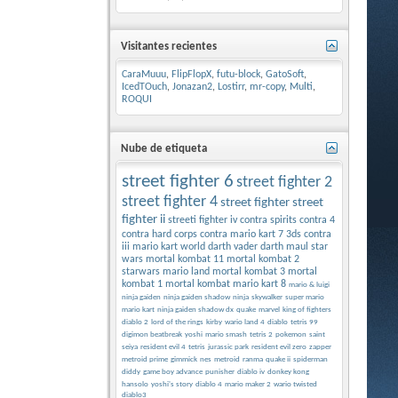
Visitantes recientes
CaraMuuu
,
FlipFlopX
,
futu-block
,
GatoSoft
,
IcedTOuch
,
Jonazan2
,
Lostirr
,
mr-copy
,
Multi
,
ROQUI
Nube de etiqueta
street fighter 6
street fighter 2
street fighter 4
street fighter
street
fighter ii
streeti fighter iv
contra spirits
contra 4
contra hard corps
contra
mario kart 7 3ds
contra
iii
mario kart world
darth vader
darth maul
star
wars
mortal kombat 11
mortal kombat 2
starwars
mario land
mortal kombat 3
mortal
kombat 1
mortal kombat
mario kart 8
mario & luigi
ninja gaiden
ninja gaiden shadow
ninja
skywalker
super mario
mario kart
ninja gaiden shadow dx
quake
marvel
king of fighters
diablo 2
lord of the rings
kirby
wario land 4
diablo
tetris 99
digimon beatbreak
yoshi
mario smash
tetris 2
pokemon
saint
seiya
resident evil 4
tetris
jurassic park
resident evil zero
zapper
metroid prime
gimmick
nes
metroid
ranma
quake ii
spiderman
diddy
game boy advance
punisher
diablo iv
donkey kong
hansolo
yoshi's story
diablo 4
mario maker 2
wario twisted
diablo3