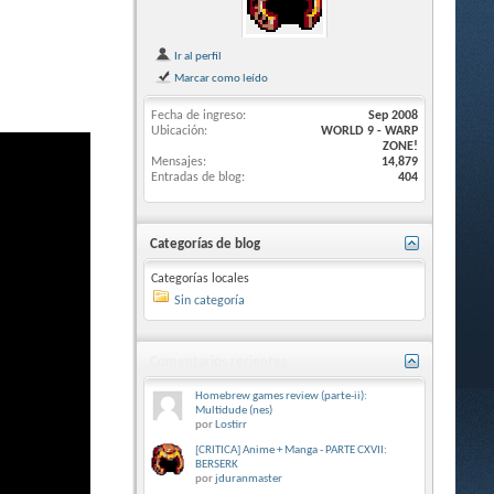
Ir al perfil
Marcar como leído
Fecha de ingreso
Sep 2008
Ubicación
WORLD 9 - WARP
ZONE!
Mensajes
14,879
Entradas de blog
404
Categorías de blog
Categorías locales
Sin categoría
Comentarios recientes
Homebrew games review (parte-ii):
Multidude (nes)
por
Lostirr
[CRITICA] Anime + Manga - PARTE CXVII:
BERSERK
por
jduranmaster