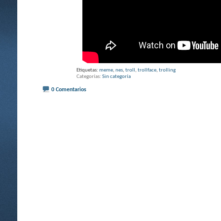
Etiquetas:
meme
,
nes
,
troll
,
trollface
,
trolling
Categorías
Sin categoría
0 Comentarios