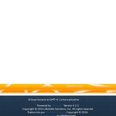
El huso horario es GMT +2. La hora actual es:
20:04
.
Powered by
vBulletin®
Version 4.2.5
Copyright © 2026 vBulletin Solutions, Inc. All rights reserved.
Traducción por
vBulletin Hispano
Copyright © 2026.
vBulletin skins
by TalkTemplate.