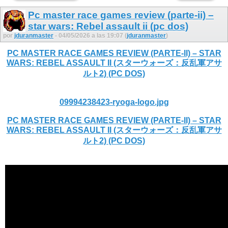
Pc master race games review (parte-ii) –
star wars: Rebel assault ii (pc dos)
por
jduranmaster
- 04/05/2026 a las 19:07 (
jduranmaster
)
PC MASTER RACE GAMES REVIEW (PARTE-II) – STAR
WARS: REBEL ASSAULT II (スターウォーズ：反乱軍アサ
ルト2) (PC DOS)
09994238423-ryoga-logo.jpg
PC MASTER RACE GAMES REVIEW (PARTE-II) – STAR
WARS: REBEL ASSAULT II (スターウォーズ：反乱軍アサ
ルト2) (PC DOS)