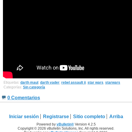
Etiquetas:
darth maul
,
darth vader
,
rebel assault ii
,
star wars
,
starwars
Categorías:
Sin categoría
0 Comentarios
Iniciar sesión
Registrarse
Sitio completo
Arriba
Powered by
vBulletin®
Version 4.2.5
Copyright © 2026 vBulletin Solutions, Inc. All rights reserved.