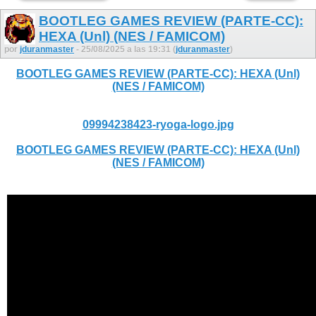
BOOTLEG GAMES REVIEW (PARTE-CC):
HEXA (Unl) (NES / FAMICOM)
por
jduranmaster
- 25/08/2025 a las 19:31 (
jduranmaster
)
BOOTLEG GAMES REVIEW (PARTE-CC): HEXA (Unl)
(NES / FAMICOM)
09994238423-ryoga-logo.jpg
BOOTLEG GAMES REVIEW (PARTE-CC): HEXA (Unl)
(NES / FAMICOM)