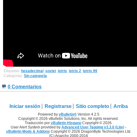
Etiquetas:
hexadecimal
,
soviet
,
tetris
,
tetris 2
,
tetris 99
Categorías:
Sin categoría
0 Comentarios
Iniciar sesión
Registrarse
Sitio completo
Arriba
Powered by
vBulletin®
Version 4.2.5
Copyright © 2026 vBulletin Solutions, Inc. All rights reserved.
Traducción por
vBulletin Hispano
Copyright © 2026.
User Alert System provided by
Advanced User Tagging v3.3.0 (Lite)
-
vBulletin Mods & Addons
Copyright © 2026 DragonByte Technologies Ltd.
(C) Anarchy 2000-2016