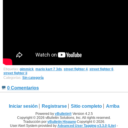
Etiquetas:
gimmick
,
mario kart 7 3ds
,
street fighter 4
,
street fighter 6
,
street fighter ii
Categorías:
Sin categoría
0 Comentarios
Iniciar sesión
Registrarse
Sitio completo
Arriba
Powered by
vBulletin®
Version 4.2.5
Copyright © 2026 vBulletin Solutions, Inc. All rights reserved.
Traducción por
vBulletin Hispano
Copyright © 2026.
User Alert System provided by
Advanced User Tagging v3.3.0 (Lite)
-