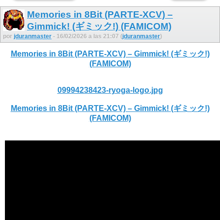
Memories in 8Bit (PARTE-XCV) –
Gimmick! (ギミック!) (FAMICOM)
por
jduranmaster
- 16/02/2026 a las 21:07 (
jduranmaster
)
Memories in 8Bit (PARTE-XCV) – Gimmick! (ギミック!)
(FAMICOM)
09994238423-ryoga-logo.jpg
Memories in 8Bit (PARTE-XCV) – Gimmick! (ギミック!)
(FAMICOM)