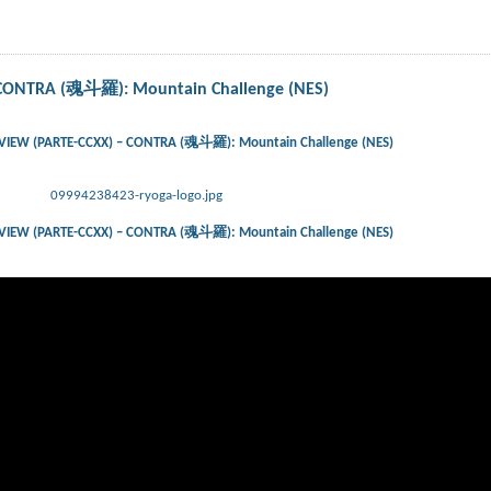
CONTRA (魂斗羅): Mountain Challenge (NES)
IEW (PARTE-CCXX) – CONTRA (魂斗羅): Mountain Challenge (NES)
09994238423-ryoga-logo.jpg
IEW (PARTE-CCXX) – CONTRA (魂斗羅): Mountain Challenge (NES)