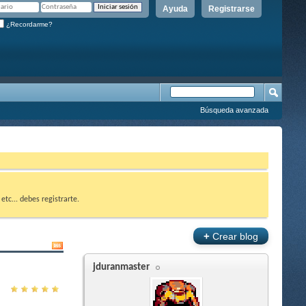
Ayuda
Registrarse
¿Recordarme?
Búsqueda avanzada
etc... debes registrarte.
+
Crear blog
jduranmaster