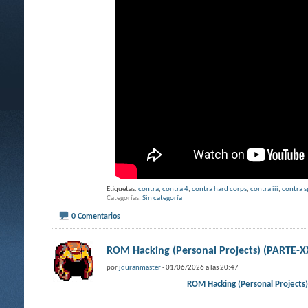
Etiquetas:
contra
,
contra 4
,
contra hard corps
,
contra iii
,
contra s
Categorías
Sin categoría
0 Comentarios
ROM Hacking (Personal Projects) (PART
por
jduranmaster
- 01/06/2026 a las 20:47
ROM Hacking (Personal Projec