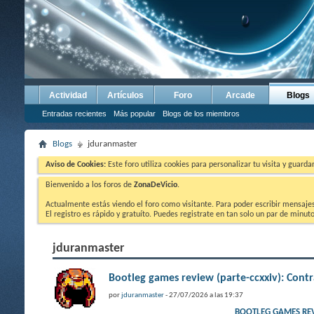
Actividad
Artículos
Foro
Arcade
Blogs
Entradas recientes
Más popular
Blogs de los miembros
Blogs
jduranmaster
Aviso de Cookies:
Este foro utiliza cookies para personalizar tu visita y guard
Bienvenido a los foros de
ZonaDeVicio
.
Actualmente estás viendo el foro como visitante. Para poder escribir mensajes y
El registro es rápido y gratuíto. Puedes registrate en tan solo un par de minu
jduranmaster
Bootleg games review (parte-ccxxiv): Co
por
jduranmaster
- 27/07/2026 a las 19:37
BOOTLEG GAMES RE