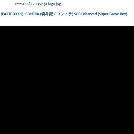
09994238423-ryoga-logo.jpg
ts) (PARTE-XXXIII): CONTRA (魂斗羅 / コントラ) SGB Enhanced (Super Game Boy)