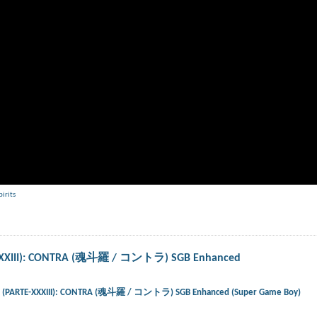
pirits
E-XXXIII): CONTRA (魂斗羅 / コントラ) SGB Enhanced
ts) (PARTE-XXXIII): CONTRA (魂斗羅 / コントラ) SGB Enhanced (Super Game Boy)