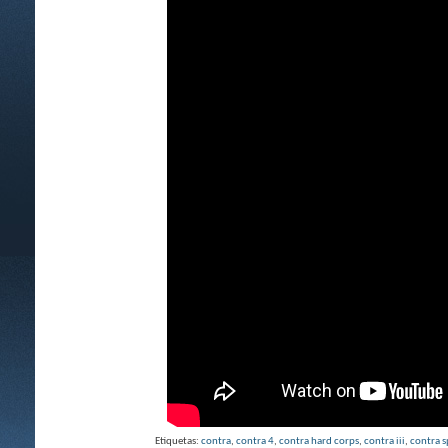
Etiquetas:
contra
,
contra 4
,
contra hard corps
,
contra iii
,
contra s