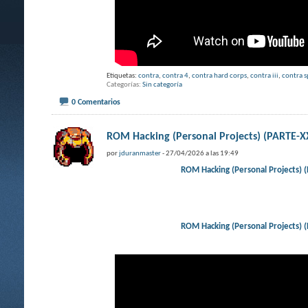
Etiquetas:
contra
,
contra 4
,
contra hard corps
,
contra iii
,
contra s
Categorías
Sin categoría
0 Comentarios
ROM Hacking (Personal Projects) (PARTE
por
jduranmaster
- 27/04/2026 a las 19:49
ROM Hacking (Personal Projects
ROM Hacking (Personal Projects