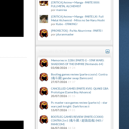
[CRITICA] Anime + Manga - PARTE XXIII:
FULLMETAL ALCHEMIST
por
manirea
[CRITICA] Anime + Manga - PARTE LXI: Full
Metal Alchemist - Milos no Sei-Naru Hoshi
por
Kubo - OTAKING!
[PROYECTOS] - Pa No Aburrirme - PARTE I
por
jduranmaster
Mensajes de blog Recientes
Memories in 32Bit (PARTE-I) – STAR WARS:
SHADOWS OF THE EMPIRE (Nintendo 64)
03/08/2026
19:24
Bootleg games review (parte-ccxxiv): Contra
(魂斗羅) gender swap (famicom)
27/07/2026
19:37
CANCELLED GAMES (PARTE-XVII): QUAKE GBA
Prototype (Game Boy Advance)
20/07/2026
20:15
Pc master race games review (parte-iv) – star
wars jedi knight: Dark forces ii
13/07/2026
19:01
BOOTLEG GAMES REVIEW (PARTE-CCXXII):
CONTRA 2in1 (魂斗羅 / 超级战魂) (NES /
FAMICOM)
06/07/2026
18:58