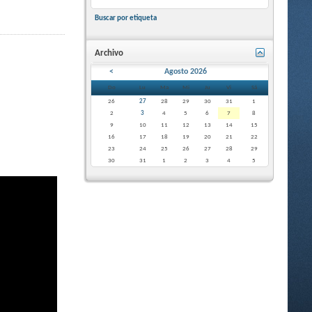
Buscar por etiqueta
Archivo
<
Agosto 2026
Do
Lu
Ma
Mi
Ju
Vi
Sá
26
27
28
29
30
31
1
2
3
4
5
6
7
8
9
10
11
12
13
14
15
16
17
18
19
20
21
22
23
24
25
26
27
28
29
30
31
1
2
3
4
5