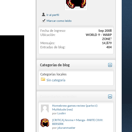
Ir al perfil
Marcar como leído
Fecha de ingreso
Sep 2008
Ubicación
WORLD 9 - WARP
ZONE!
Mensajes
14,879
Entradas de blog
404
Categorías de blog
Categorías locales
Sin categoría
Comentarios recientes
Homebrew games review (parte-ii):
Multidude (nes)
por
Lostirr
[CRITICA] Anime + Manga - PARTE CXVII:
BERSERK
por
jduranmaster