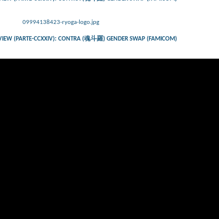
09994138423-ryoga-logo.jpg
VIEW (PARTE-CCXXIV): CONTRA (魂斗羅) GENDER SWAP (FAMICOM)