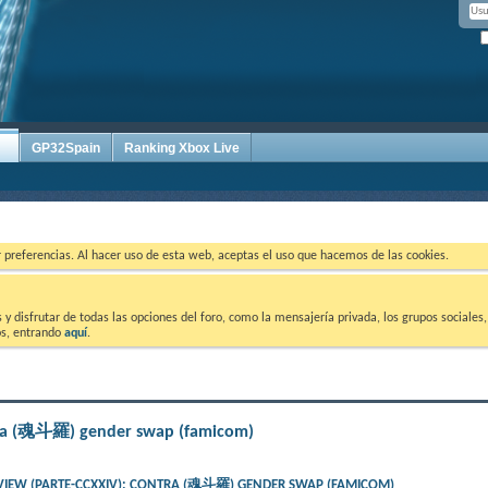
GP32Spain
Ranking Xbox Live
ar preferencias. Al hacer uso de esta web, aceptas el uso que hacemos de las cookies.
 disfrutar de todas las opciones del foro, como la mensajería privada, los grupos sociales, 
tos, entrando
aquí
.
ntra (魂斗羅) gender swap (famicom)
VIEW (PARTE-CCXXIV): CONTRA (魂斗羅) GENDER SWAP (FAMICOM)