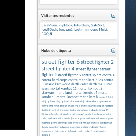
Visitantes recientes
CaraMuuu
,
FlipFlopX
,
futu-block
,
GatoSoft
,
IcedTOuch
,
Jonazan2
,
Lostirr
,
mr-copy
,
Multi
,
ROQUI
Nube de etiqueta
street fighter 6
street fighter 2
street fighter 4
street fighter
street
fighter ii
streeti fighter iv
contra spirits
contra 4
contra hard corps
contra
mario kart 7 3ds
contra
iii
mario kart world
darth vader
darth maul
star
wars
mortal kombat 11
mortal kombat 2
starwars
mario land
mortal kombat 3
mortal
kombat 1
mortal kombat
mario kart 8
mario & luigi
ninja gaiden
ninja gaiden shadow
ninja
skywalker
super mario
mario kart
ninja gaiden shadow dx
quake
marvel
king of fighters
diablo 2
lord of the rings
kirby
wario land 4
diablo
tetris 99
digimon beatbreak
yoshi
mario smash
tetris 2
pokemon
saint
seiya
resident evil 4
tetris
jurassic park
resident evil zero
zapper
metroid prime
gimmick
nes
metroid
ranma
quake ii
spiderman
diddy
game boy advance
punisher
diablo iv
donkey kong
hansolo
yoshi's story
diablo 4
mario maker 2
wario twisted
diablo3