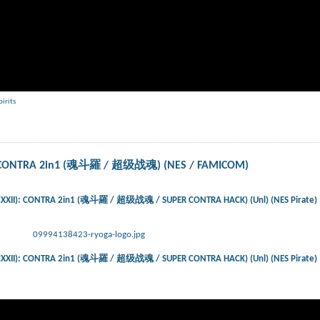
pirits
: CONTRA 2in1 (魂斗羅 / 超级战魂) (NES / FAMICOM)
XXII): CONTRA 2in1 (魂斗羅 / 超级战魂 / SUPER CONTRA HACK) (Unl) (NES Pirate)
09994138423-ryoga-logo.jpg
XXII): CONTRA 2in1 (魂斗羅 / 超级战魂 / SUPER CONTRA HACK) (Unl) (NES Pirate)