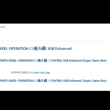
pirits
-XXXII): OPERATION C (魂斗羅) SGB Enhanced
) (PARTE-XXXII): OPERATION C (魂斗羅 / CONTRA) SGB Enhanced (Super Game Boy)
09994238423-ryoga-logo.jpg
) (PARTE-XXXII): OPERATION C (魂斗羅 / CONTRA) SGB Enhanced (Super Game Boy)