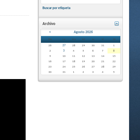
Buscar por etiqueta
Archivo
<
Agosto 2026
Do
Lu
Ma
Mi
Ju
Vi
Sá
26
27
28
29
30
31
1
2
3
4
5
6
7
8
9
10
11
12
13
14
15
16
17
18
19
20
21
22
23
24
25
26
27
28
29
30
31
1
2
3
4
5