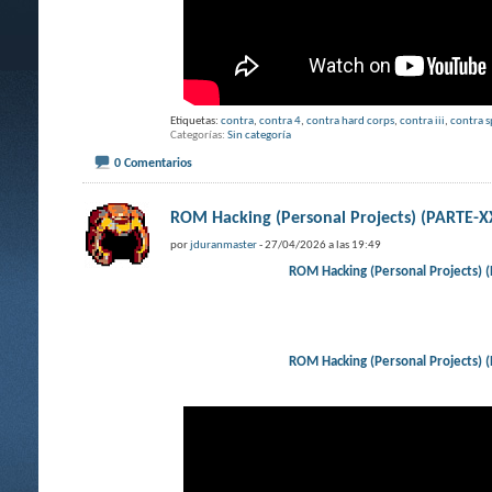
Etiquetas:
contra
,
contra 4
,
contra hard corps
,
contra iii
,
contra s
Categorías
Sin categoría
0 Comentarios
ROM Hacking (Personal Projects) (PARTE
por
jduranmaster
- 27/04/2026 a las 19:49
ROM Hacking (Personal Projects
ROM Hacking (Personal Projects