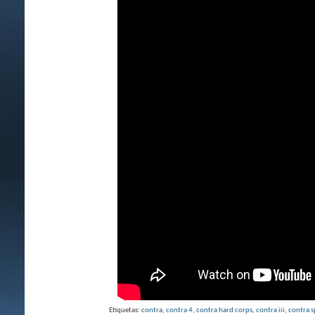
Etiquetas:
contra
,
contra 4
,
contra hard corps
,
contra iii
,
contra s