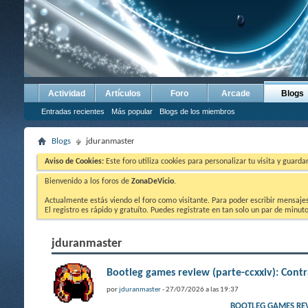
Actividad
Artículos
Foro
Arcade
Blogs
Entradas recientes
Más popular
Blogs de los miembros
Blogs
jduranmaster
Aviso de Cookies:
Este foro utiliza cookies para personalizar tu visita y guard
Bienvenido a los foros de
ZonaDeVicio
.
Actualmente estás viendo el foro como visitante. Para poder escribir mensajes y
El registro es rápido y gratuíto. Puedes registrate en tan solo un par de minu
jduranmaster
Bootleg games review (parte-ccxxiv): Co
por
jduranmaster
- 27/07/2026 a las 19:37
BOOTLEG GAMES RE