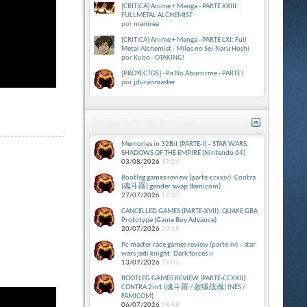
[CRITICA] Anime + Manga - PARTE XXIII:
FULLMETAL ALCHEMIST
por
manirea
[CRITICA] Anime + Manga - PARTE LXI: Full
Metal Alchemist - Milos no Sei-Naru Hoshi
por
Kubo - OTAKING!
[PROYECTOS] - Pa No Aburrirme - PARTE I
por
jduranmaster
Mensajes de blog Recientes
Memories in 32Bit (PARTE-I) – STAR WARS:
SHADOWS OF THE EMPIRE (Nintendo 64)
03/08/2026
19:24
Bootleg games review (parte-ccxxiv): Contra
(魂斗羅) gender swap (famicom)
27/07/2026
19:37
CANCELLED GAMES (PARTE-XVII): QUAKE GBA
Prototype (Game Boy Advance)
20/07/2026
20:15
Pc master race games review (parte-iv) – star
wars jedi knight: Dark forces ii
13/07/2026
19:01
BOOTLEG GAMES REVIEW (PARTE-CCXXII):
CONTRA 2in1 (魂斗羅 / 超级战魂) (NES /
FAMICOM)
06/07/2026
18:58