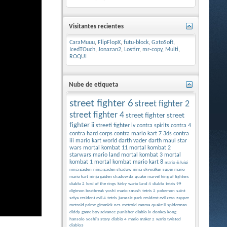
Visitantes recientes
CaraMuuu
,
FlipFlopX
,
futu-block
,
GatoSoft
,
IcedTOuch
,
Jonazan2
,
Lostirr
,
mr-copy
,
Multi
,
ROQUI
Nube de etiqueta
street fighter 6
street fighter 2
street fighter 4
street fighter
street
fighter ii
streeti fighter iv
contra spirits
contra 4
contra hard corps
contra
mario kart 7 3ds
contra
iii
mario kart world
darth vader
darth maul
star
wars
mortal kombat 11
mortal kombat 2
starwars
mario land
mortal kombat 3
mortal
kombat 1
mortal kombat
mario kart 8
mario & luigi
ninja gaiden
ninja gaiden shadow
ninja
skywalker
super mario
mario kart
ninja gaiden shadow dx
quake
marvel
king of fighters
diablo 2
lord of the rings
kirby
wario land 4
diablo
tetris 99
digimon beatbreak
yoshi
mario smash
tetris 2
pokemon
saint
seiya
resident evil 4
tetris
jurassic park
resident evil zero
zapper
metroid prime
gimmick
nes
metroid
ranma
quake ii
spiderman
diddy
game boy advance
punisher
diablo iv
donkey kong
hansolo
yoshi's story
diablo 4
mario maker 2
wario twisted
diablo3