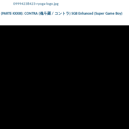
09994238423-ryoga-logo.jpg
ts) (PARTE-XXXIII): CONTRA (魂斗羅 / コントラ) SGB Enhanced (Super Game Boy)