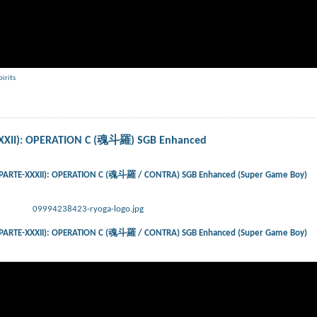
pirits
-XXXII): OPERATION C (魂斗羅) SGB Enhanced
) (PARTE-XXXII): OPERATION C (魂斗羅 / CONTRA) SGB Enhanced (Super Game Boy)
09994238423-ryoga-logo.jpg
) (PARTE-XXXII): OPERATION C (魂斗羅 / CONTRA) SGB Enhanced (Super Game Boy)