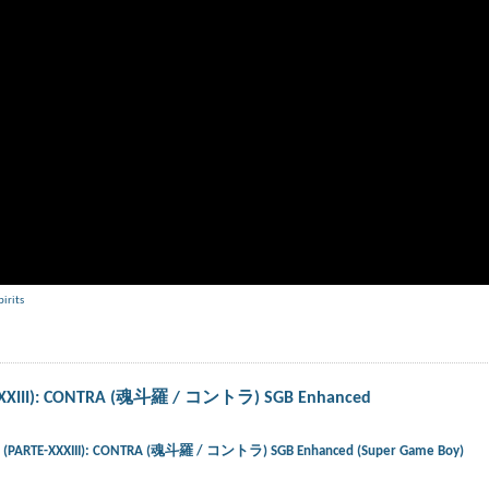
pirits
E-XXXIII): CONTRA (魂斗羅 / コントラ) SGB Enhanced
ts) (PARTE-XXXIII): CONTRA (魂斗羅 / コントラ) SGB Enhanced (Super Game Boy)