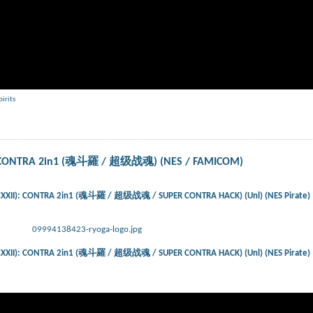
pirits
: CONTRA 2in1 (魂斗羅 / 超级战魂) (NES / FAMICOM)
XXII): CONTRA 2in1 (魂斗羅 / 超级战魂 / SUPER CONTRA HACK) (Unl) (NES Pirate)
09994138423-ryoga-logo.jpg
XXII): CONTRA 2in1 (魂斗羅 / 超级战魂 / SUPER CONTRA HACK) (Unl) (NES Pirate)