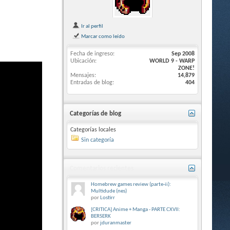
Ir al perfil
Marcar como leído
Fecha de ingreso
Sep 2008
Ubicación
WORLD 9 - WARP
ZONE!
Mensajes
14,879
Entradas de blog
404
Categorías de blog
Categorías locales
Sin categoría
Comentarios recientes
Homebrew games review (parte-ii):
Multidude (nes)
por
Lostirr
[CRITICA] Anime + Manga - PARTE CXVII:
BERSERK
por
jduranmaster