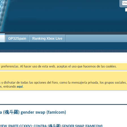
GP32Spain
Ranking Xbox Live
ar preferencias. Al hacer uso de esta web, aceptas el uso que hacemos de las cookies.
 disfrutar de todas las opciones del foro, como la mensajería privada, los grupos sociales, 
tos, entrando
aquí
.
ntra (魂斗羅) gender swap (famicom)
VIEW (PARTE-CCXXIV): CONTRA (魂斗羅) GENDER SWAP (FAMICOM)