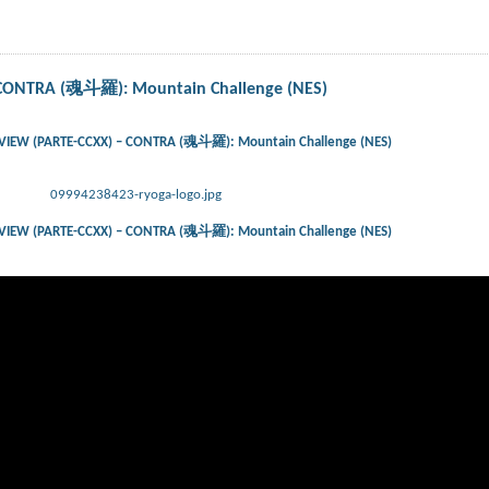
CONTRA (魂斗羅): Mountain Challenge (NES)
IEW (PARTE-CCXX) – CONTRA (魂斗羅): Mountain Challenge (NES)
09994238423-ryoga-logo.jpg
IEW (PARTE-CCXX) – CONTRA (魂斗羅): Mountain Challenge (NES)