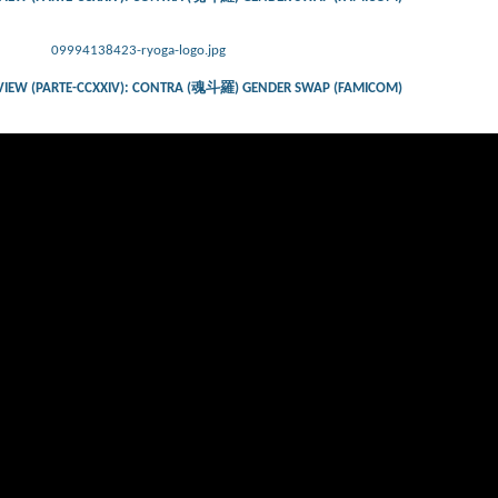
09994138423-ryoga-logo.jpg
VIEW (PARTE-CCXXIV): CONTRA (魂斗羅) GENDER SWAP (FAMICOM)