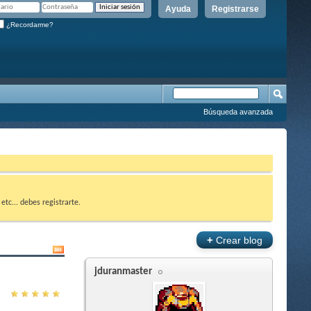
Ayuda
Registrarse
¿Recordarme?
Búsqueda avanzada
etc... debes registrarte.
+
Crear blog
jduranmaster