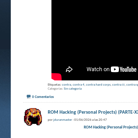
Etiquetas:
contra
,
contra 4
,
contra hard corps
,
contra iii
,
contra s
Categorías
Sin categoría
0 Comentarios
ROM Hacking (Personal Projects) (PART
por
jduranmaster
- 01/06/2026 a las 20:47
ROM Hacking (Personal Projec