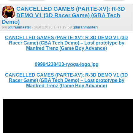
CANCELLED GAMES (PARTE-XV): R-3D
DEMO V1 (3D Racer Game) (GBA Tech
Demo)
por
jduranmaster
- 16/03/2026 a las 19:58 (
jduranmaster
)
CANCELLED GAMES (PARTE-XV): R-3D DEMO V1 (3D
Racer Game) (GBA Tech Demo) – Lost prototype by
Manfred Trenz (Game Boy Advance)
09994238423-ryoga-logo.jpg
CANCELLED GAMES (PARTE-XV): R-3D DEMO V1 (3D
Racer Game) (GBA Tech Demo) – Lost prototype by
Manfred Trenz (Game Boy Advance)