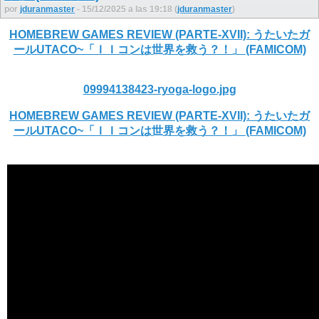
por
jduranmaster
- 15/12/2025 a las 19:18 (
jduranmaster
)
HOMEBREW GAMES REVIEW (PARTE-XVII): うたいたガ
ールUTACO~「ＩＩコンは世界を救う？！」 (FAMICOM)
09994138423-ryoga-logo.jpg
HOMEBREW GAMES REVIEW (PARTE-XVII): うたいたガ
ールUTACO~「ＩＩコンは世界を救う？！」 (FAMICOM)