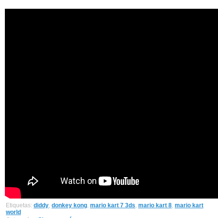
Etiquetas:
diddy
,
donkey kong
,
mario kart 7 3ds
,
mario kart 8
,
mario kart
world