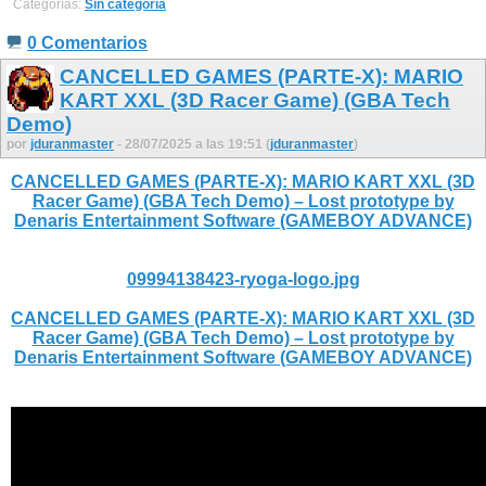
Categorías:
Sin categoría
0 Comentarios
CANCELLED GAMES (PARTE-X): MARIO
KART XXL (3D Racer Game) (GBA Tech
Demo)
por
jduranmaster
- 28/07/2025 a las 19:51 (
jduranmaster
)
CANCELLED GAMES (PARTE-X): MARIO KART XXL (3D
Racer Game) (GBA Tech Demo) – Lost prototype by
Denaris Entertainment Software (GAMEBOY ADVANCE)
09994138423-ryoga-logo.jpg
CANCELLED GAMES (PARTE-X): MARIO KART XXL (3D
Racer Game) (GBA Tech Demo) – Lost prototype by
Denaris Entertainment Software (GAMEBOY ADVANCE)