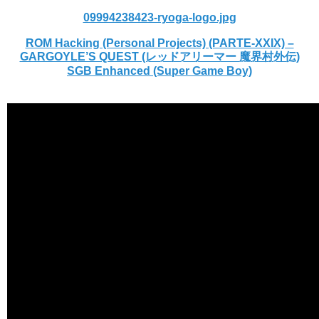
09994238423-ryoga-logo.jpg
ROM Hacking (Personal Projects) (PARTE-XXIX) –
GARGOYLE’S QUEST (レッドアリーマー 魔界村外伝)
SGB Enhanced (Super Game Boy)