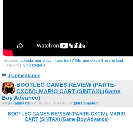
Etiquetas:
çpanda
,
mario gay
,
mario kart 7 3ds
,
mario kart 8
,
mario land
Categorías:
Sin categoría
0 Comentarios
BOOTLEG GAMES REVIEW (PARTE-
CXCIV): MARIO CART (SINTAX) (Game
Boy Advance)
por
jduranmaster
- 05/05/2025 a las 19:50 (
jduranmaster
)
BOOTLEG GAMES REVIEW (PARTE-CXCIV): MARIO
CART (SINTAX) (Game Boy Advance)