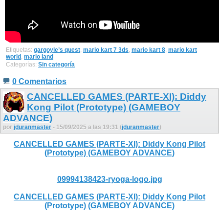
Etiquetas:
gargoyle’s quest
,
mario kart 7 3ds
,
mario kart 8
,
mario kart
world
,
mario land
Categorías:
Sin categoría
0 Comentarios
CANCELLED GAMES (PARTE-XI): Diddy
Kong Pilot (Prototype) (GAMEBOY
ADVANCE)
por
jduranmaster
- 15/09/2025 a las 19:31 (
jduranmaster
)
CANCELLED GAMES (PARTE-XI): Diddy Kong Pilot
(Prototype) (GAMEBOY ADVANCE)
09994138423-ryoga-logo.jpg
CANCELLED GAMES (PARTE-XI): Diddy Kong Pilot
(Prototype) (GAMEBOY ADVANCE)