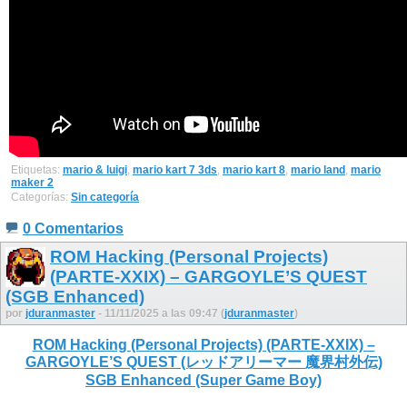
Etiquetas:
mario & luigi
,
mario kart 7 3ds
,
mario kart 8
,
mario land
,
mario
maker 2
Categorías:
Sin categoría
0 Comentarios
ROM Hacking (Personal Projects)
(PARTE-XXIX) – GARGOYLE’S QUEST
(SGB Enhanced)
por
jduranmaster
- 11/11/2025 a las 09:47 (
jduranmaster
)
ROM Hacking (Personal Projects) (PARTE-XXIX) –
GARGOYLE’S QUEST (レッドアリーマー 魔界村外伝)
SGB Enhanced (Super Game Boy)