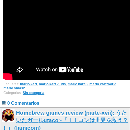
Etiquetas:
mario kart
,
mario kart 7 3ds
,
mario kart 8
,
mario kart world
,
mario smash
Categorías:
Sin categoría
0 Comentarios
Homebrew games review (parte-xvii): うた
いたガールutaco~「ＩＩコンは世界を救う？
！」 (famicom)