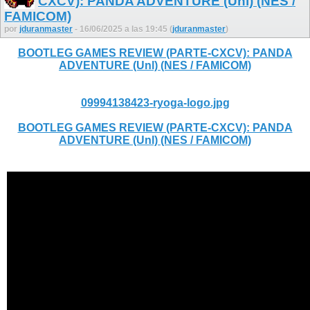
CXCV): PANDA ADVENTURE (Unl) (NES /
FAMICOM)
por
jduranmaster
- 16/06/2025 a las 19:45 (
jduranmaster
)
BOOTLEG GAMES REVIEW (PARTE-CXCV): PANDA
ADVENTURE (Unl) (NES / FAMICOM)
09994138423-ryoga-logo.jpg
BOOTLEG GAMES REVIEW (PARTE-CXCV): PANDA
ADVENTURE (Unl) (NES / FAMICOM)