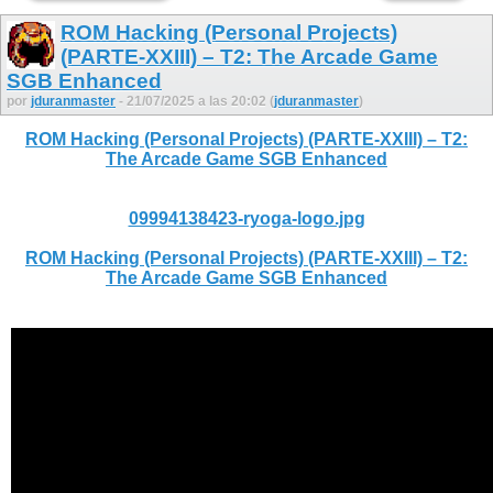
ROM Hacking (Personal Projects)
(PARTE-XXIII) – T2: The Arcade Game
SGB Enhanced
por
jduranmaster
- 21/07/2025 a las 20:02 (
jduranmaster
)
ROM Hacking (Personal Projects) (PARTE-XXIII) – T2:
The Arcade Game SGB Enhanced
09994138423-ryoga-logo.jpg
ROM Hacking (Personal Projects) (PARTE-XXIII) – T2:
The Arcade Game SGB Enhanced