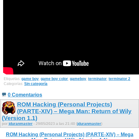
Etiquetas:
game boy
,
game boy color
,
gameboy
,
terminator
,
terminator 2
Categorías:
Sin categoría
0 Comentarios
ROM Hacking (Personal Projects)
(PARTE-XIV) – Mega Man: Return of Wily
(Version 1.1)
por
jduranmaster
- 29/05/2023 a las 21:40 (
jduranmaster
)
ROM Hacking (Personal Projects) (PARTE-XIV) – Mega