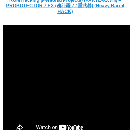
ROM Hacking (Personal Projects) (PARTE-XXVIII) –
PROBOTECTOR 7 EX (魂斗羅 7 / 重武器) (Heavy Barrel
HACK)