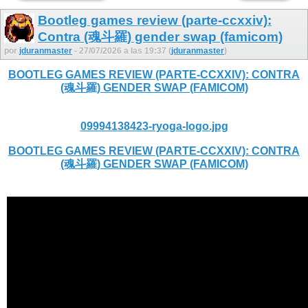
Bootleg games review (parte-ccxxiv):
Contra (魂斗羅) gender swap (famicom)
por
jduranmaster
- 27/07/2026 a las 19:37 (
jduranmaster
)
BOOTLEG GAMES REVIEW (PARTE-CCXXIV): CONTRA
(魂斗羅) GENDER SWAP (FAMICOM)
09994138423-ryoga-logo.jpg
BOOTLEG GAMES REVIEW (PARTE-CCXXIV): CONTRA
(魂斗羅) GENDER SWAP (FAMICOM)