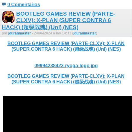
0 Comentarios
BOOTLEG GAMES REVIEW (PARTE-
CLXV): X-PLAN (SUPER CONTRA 6
HACK) (超级战魂) (Unl) (NES)
por
jduranmaster
- 24/06/2024 a las 14:33 (
jduranmaster
)
BOOTLEG GAMES REVIEW (PARTE-CLXV): X-PLAN
(SUPER CONTRA 6 HACK) (超级战魂) (Unl) (NES)
09994238423-ryoga-logo.jpg
BOOTLEG GAMES REVIEW (PARTE-CLXV): X-PLAN
(SUPER CONTRA 6 HACK) (超级战魂) (Unl) (NES)