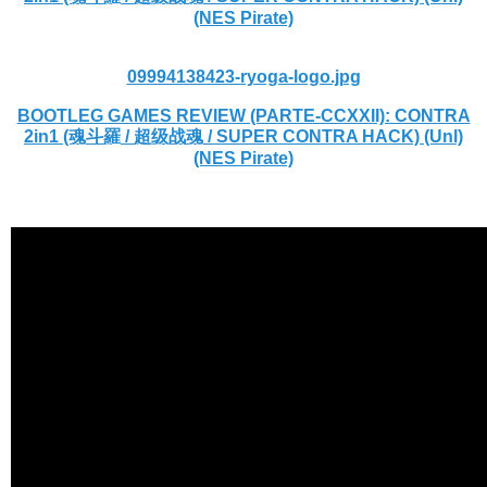
(NES Pirate)
09994138423-ryoga-logo.jpg
BOOTLEG GAMES REVIEW (PARTE-CCXXII): CONTRA
2in1 (魂斗羅 / 超级战魂 / SUPER CONTRA HACK) (Unl)
(NES Pirate)