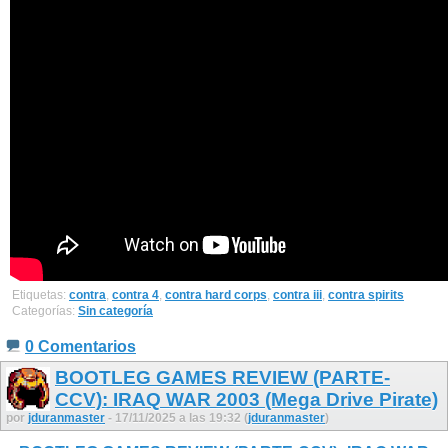
Etiquetas:
contra
,
contra 4
,
contra hard corps
,
contra iii
,
contra spirits
Categorías:
Sin categoría
0 Comentarios
BOOTLEG GAMES REVIEW (PARTE-
CCV): IRAQ WAR 2003 (Mega Drive Pirate)
por
jduranmaster
- 17/11/2025 a las 19:32 (
jduranmaster
)