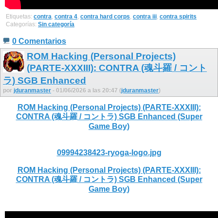
Etiquetas:
contra
,
contra 4
,
contra hard corps
,
contra iii
,
contra spirits
Categorías:
Sin categoría
0 Comentarios
ROM Hacking (Personal Projects)
(PARTE-XXXIII): CONTRA (魂斗羅 / コント
ラ) SGB Enhanced
por
jduranmaster
- 01/06/2026 a las 20:47 (
jduranmaster
)
ROM Hacking (Personal Projects) (PARTE-XXXIII):
CONTRA (魂斗羅 / コントラ) SGB Enhanced (Super
Game Boy)
09994238423-ryoga-logo.jpg
ROM Hacking (Personal Projects) (PARTE-XXXIII):
CONTRA (魂斗羅 / コントラ) SGB Enhanced (Super
Game Boy)