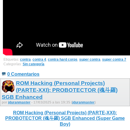
Etiquetas:
contra
,
contra 4
,
contra hard corps
,
super contra
,
super contra 7
Categorías:
Sin categoría
0 Comentarios
ROM Hacking (Personal Projects)
(PARTE-XXI): PROBOTECTOR (魂斗羅)
SGB Enhanced
por
jduranmaster
- 17/03/2025 a las 19:35 (
jduranmaster
)
ROM Hacking (Personal Projects) (PARTE-XXI):
PROBOTECTOR (魂斗羅) SGB Enhanced (Super Game
Boy)