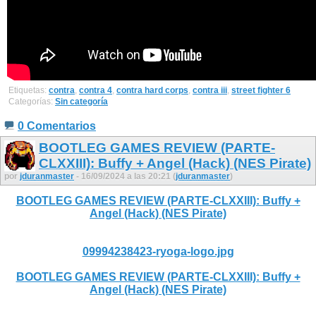
Etiquetas:
contra
,
contra 4
,
contra hard corps
,
contra iii
,
street fighter 6
Categorías:
Sin categoría
0 Comentarios
BOOTLEG GAMES REVIEW (PARTE-
CLXXIII): Buffy + Angel (Hack) (NES Pirate)
por
jduranmaster
- 16/09/2024 a las 20:21 (
jduranmaster
)
BOOTLEG GAMES REVIEW (PARTE-CLXXIII): Buffy +
Angel (Hack) (NES Pirate)
09994238423-ryoga-logo.jpg
BOOTLEG GAMES REVIEW (PARTE-CLXXIII): Buffy +
Angel (Hack) (NES Pirate)