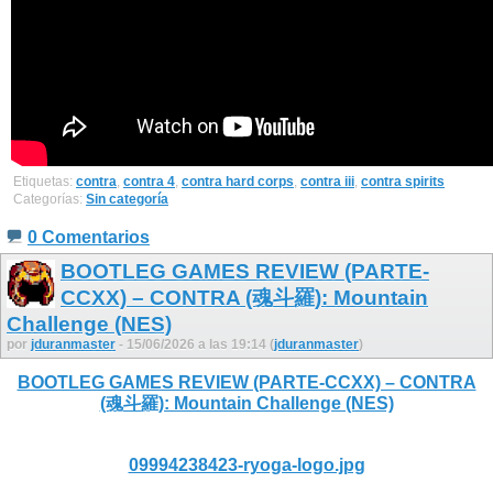
Etiquetas:
contra
,
contra 4
,
contra hard corps
,
contra iii
,
contra spirits
Categorías:
Sin categoría
0 Comentarios
BOOTLEG GAMES REVIEW (PARTE-
CCXX) – CONTRA (魂斗羅): Mountain
Challenge (NES)
por
jduranmaster
- 15/06/2026 a las 19:14 (
jduranmaster
)
BOOTLEG GAMES REVIEW (PARTE-CCXX) – CONTRA
(魂斗羅): Mountain Challenge (NES)
09994238423-ryoga-logo.jpg