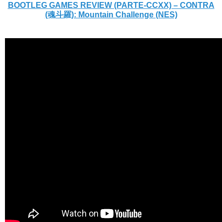
BOOTLEG GAMES REVIEW (PARTE-CCXX) – CONTRA
(魂斗羅): Mountain Challenge (NES)