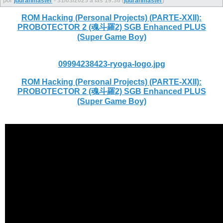
por
jduranmaster
- 31/03/2025 a las 19:36 (
jduranmaster
)
ROM Hacking (Personal Projects) (PARTE-XXII):
PROBOTECTOR 2 (魂斗羅2) SGB Enhanced PLUS
(Super Game Boy)
09994238423-ryoga-logo.jpg
ROM Hacking (Personal Projects) (PARTE-XXII):
PROBOTECTOR 2 (魂斗羅2) SGB Enhanced PLUS
(Super Game Boy)