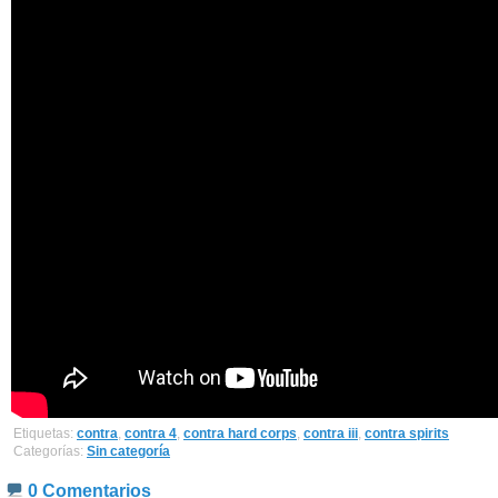
Etiquetas:
contra
,
contra 4
,
contra hard corps
,
contra iii
,
contra spirits
Categorías:
Sin categoría
0 Comentarios