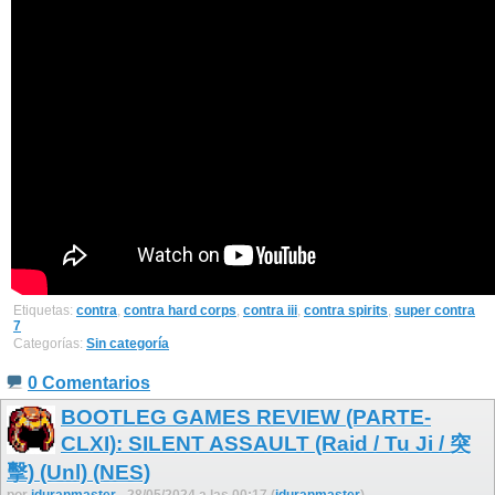
Etiquetas:
contra
,
contra hard corps
,
contra iii
,
contra spirits
,
super contra
7
Categorías:
Sin categoría
0 Comentarios
BOOTLEG GAMES REVIEW (PARTE-
CLXI): SILENT ASSAULT (Raid / Tu Ji / 突
擊) (Unl) (NES)
por
jduranmaster
- 28/05/2024 a las 00:17 (
jduranmaster
)