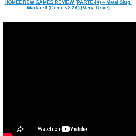
HOMEBREW GAMES REVIEW (PARTE-IX) – Metal Slug:
Warfare!! (Demo v2.2A) (Mega Drive)