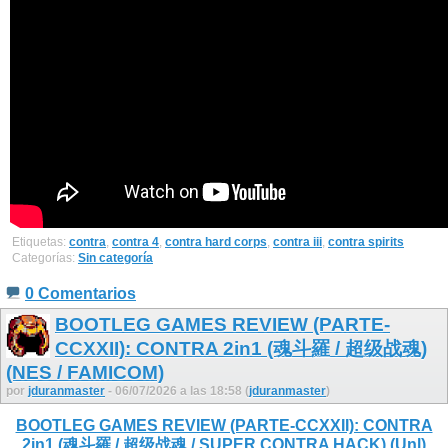
Etiquetas:
contra
,
contra 4
,
contra hard corps
,
contra iii
,
contra spirits
Categorías:
Sin categoría
0 Comentarios
BOOTLEG GAMES REVIEW (PARTE-
CCXXII): CONTRA 2in1 (魂斗羅 / 超级战魂)
(NES / FAMICOM)
por
jduranmaster
- 06/07/2026 a las 18:58 (
jduranmaster
)
BOOTLEG GAMES REVIEW (PARTE-CCXXII): CONTRA
2in1 (魂斗羅 / 超级战魂 / SUPER CONTRA HACK) (Unl)