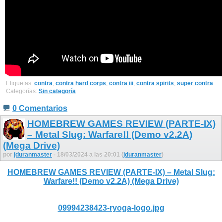
Etiquetas:
contra
,
contra hard corps
,
contra iii
,
contra spirits
,
super contra
Categorías:
Sin categoría
0 Comentarios
HOMEBREW GAMES REVIEW (PARTE-IX)
– Metal Slug: Warfare!! (Demo v2.2A)
(Mega Drive)
por
jduranmaster
- 18/03/2024 a las 20:01 (
jduranmaster
)
HOMEBREW GAMES REVIEW (PARTE-IX) – Metal Slug:
Warfare!! (Demo v2.2A) (Mega Drive)
09994238423-ryoga-logo.jpg