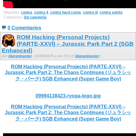
Etiquetas:
contra
,
contra 4
,
contra hard corps
,
contra iii
,
contra spirits
Categorías:
Sin categoría
0 Comentarios
ROM Hacking (Personal Projects)
(PARTE-XXVI) – Jurassic Park Part 2 (SGB
Enhanced)
por
jduranmaster
- 22/09/2025 a las 19:12 (
jduranmaster
)
ROM Hacking (Personal Projects) (PARTE-XXVI) –
Jurassic Park Part 2: The Chaos Continues (ジュラシッ
ク・パーク) SGB Enhanced (Super Game Boy)
09994138423-ryoga-logo.jpg
ROM Hacking (Personal Projects) (PARTE-XXVI) –
Jurassic Park Part 2: The Chaos Continues (ジュラシッ
ク・パーク) SGB Enhanced (Super Game Boy)