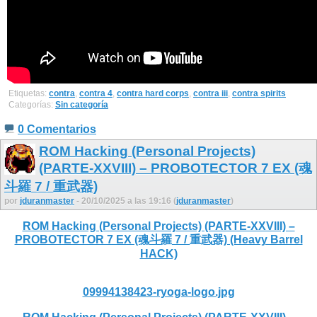
Etiquetas:
contra
,
contra 4
,
contra hard corps
,
contra iii
,
contra spirits
Categorías:
Sin categoría
0 Comentarios
ROM Hacking (Personal Projects)
(PARTE-XXVIII) – PROBOTECTOR 7 EX (魂
斗羅 7 / 重武器)
por
jduranmaster
- 20/10/2025 a las 19:16 (
jduranmaster
)
ROM Hacking (Personal Projects) (PARTE-XXVIII) –
PROBOTECTOR 7 EX (魂斗羅 7 / 重武器) (Heavy Barrel
HACK)
09994138423-ryoga-logo.jpg