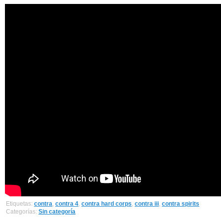
Etiquetas:
contra
,
contra 4
,
contra hard corps
,
contra iii
,
contra spirits
Categorías:
Sin categoría