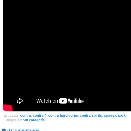
Etiquetas:
contra
,
contra 4
,
contra hard corps
,
contra spirits
,
jurassic park
Categorías:
Sin categoría
0 Comentarios