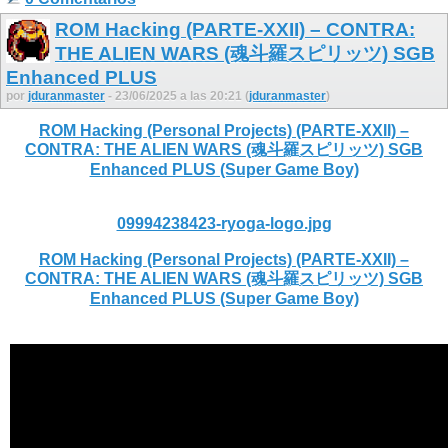
ROM Hacking (PARTE-XXII) – CONTRA:
THE ALIEN WARS (魂斗羅スピリッツ) SGB
Enhanced PLUS
por
jduranmaster
- 23/06/2025 a las 20:21 (
jduranmaster
)
ROM Hacking (Personal Projects) (PARTE-XXII) –
CONTRA: THE ALIEN WARS (魂斗羅スピリッツ) SGB
Enhanced PLUS (Super Game Boy)
09994238423-ryoga-logo.jpg
ROM Hacking (Personal Projects) (PARTE-XXII) –
CONTRA: THE ALIEN WARS (魂斗羅スピリッツ) SGB
Enhanced PLUS (Super Game Boy)