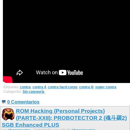
Etiquetas:
contra
,
contra 4
,
contra hard corps
,
contra iii
,
super contra
Categorías:
Sin categoría
0 Comentarios
ROM Hacking (Personal Projects)
(PARTE-XXII): PROBOTECTOR 2 (魂斗羅2)
SGB Enhanced PLUS