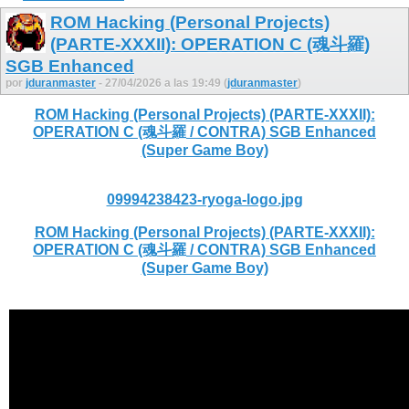
ROM Hacking (Personal Projects)
(PARTE-XXXII): OPERATION C (魂斗羅)
SGB Enhanced
por
jduranmaster
- 27/04/2026 a las 19:49 (
jduranmaster
)
ROM Hacking (Personal Projects) (PARTE-XXXII):
OPERATION C (魂斗羅 / CONTRA) SGB Enhanced
(Super Game Boy)
09994238423-ryoga-logo.jpg
ROM Hacking (Personal Projects) (PARTE-XXXII):
OPERATION C (魂斗羅 / CONTRA) SGB Enhanced
(Super Game Boy)