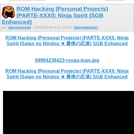
ROM Hacking (Personal Projects)
(PARTE-XXXI): Ninja Spirit (SGB
Enhanced)
por
jduranmaster
- 02/02/2026 a las 20:02 (
jduranmaster
)
ROM Hacking (Personal Projects) (PARTE-XXXI): Ninja
Spirit (Saigo no Nindou ★ 最後の忍道) SGB Enhanced
09994238423-ryoga-logo.jpg
ROM Hacking (Personal Projects) (PARTE-XXXI): Ninja
Spirit (Saigo no Nindou ★ 最後の忍道) SGB Enhanced