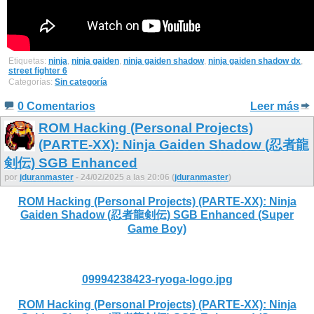
Etiquetas:
ninja
,
ninja gaiden
,
ninja gaiden shadow
,
ninja gaiden shadow dx
,
street fighter 6
Categorías:
Sin categoría
0 Comentarios
Leer más
ROM Hacking (Personal Projects)
(PARTE-XX): Ninja Gaiden Shadow (忍者龍
剣伝) SGB Enhanced
por
jduranmaster
- 24/02/2025 a las 20:06 (
jduranmaster
)
ROM Hacking (Personal Projects) (PARTE-XX): Ninja
Gaiden Shadow (忍者龍剣伝) SGB Enhanced (Super
Game Boy)
09994238423-ryoga-logo.jpg
ROM Hacking (Personal Projects) (PARTE-XX): Ninja