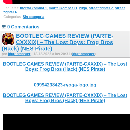
Etiquetas:
mortal kombat 1
,
mortal kombat 11
,
ninja
,
street fighter 2
,
street
fighter 6
Categorías:
Sin categoría
0 Comentarios
BOOTLEG GAMES REVIEW (PARTE-
CXXXIX) – The Lost Boys: Frog Bros
(Hack) (NES Pirate)
por
jduranmaster
- 18/12/2023 a las 20:31 (
jduranmaster
)
BOOTLEG GAMES REVIEW (PARTE-CXXXIX) – The Lost
Boys: Frog Bros (Hack) (NES Pirate)
09994238423-ryoga-logo.jpg
BOOTLEG GAMES REVIEW (PARTE-CXXXIX) – The Lost
Boys: Frog Bros (Hack) (NES Pirate)