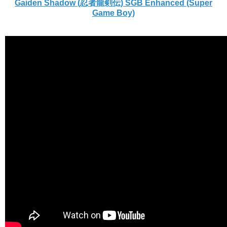
Gaiden Shadow (忍者龍剣伝) SGB Enhanced (Super
Game Boy)