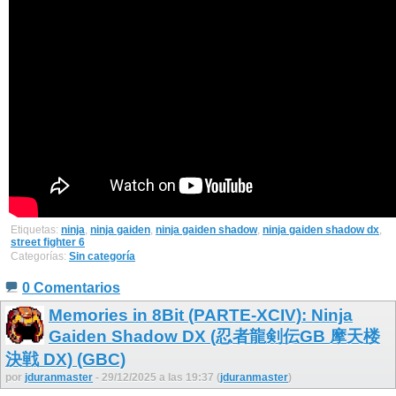
Etiquetas:
ninja
,
ninja gaiden
,
ninja gaiden shadow
,
ninja gaiden shadow dx
,
street fighter 6
Categorías:
Sin categoría
0 Comentarios
Memories in 8Bit (PARTE-XCIV): Ninja
Gaiden Shadow DX (忍者龍剣伝GB 摩天楼
決戦 DX) (GBC)
por
jduranmaster
- 29/12/2025 a las 19:37 (
jduranmaster
)