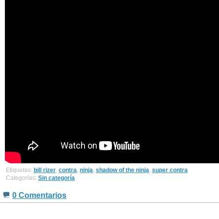
Etiquetas:
bill rizer
,
contra
,
ninja
,
shadow of the ninja
,
super contra
Categorías:
Sin categoría
0 Comentarios