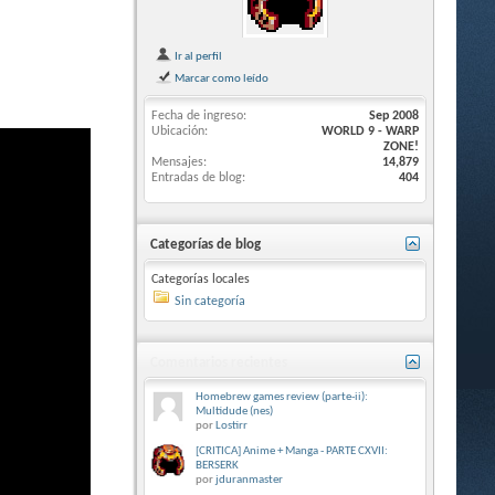
Ir al perfil
Marcar como leído
Fecha de ingreso
Sep 2008
Ubicación
WORLD 9 - WARP
ZONE!
Mensajes
14,879
Entradas de blog
404
Categorías de blog
Categorías locales
Sin categoría
Comentarios recientes
Homebrew games review (parte-ii):
Multidude (nes)
por
Lostirr
[CRITICA] Anime + Manga - PARTE CXVII:
BERSERK
por
jduranmaster