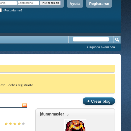
Ayuda
Registrarse
¿Recordarme?
Búsqueda avanzada
etc... debes registrarte.
+
Crear blog
jduranmaster