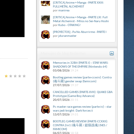
[CRITICA] Anime + Manga - PARTE XXIII:
FULLMETAL ALCHEMIST
por
manirea
[CRITICA] Anime + Manga - PARTE LXI: Full
Metal Alchemist - Milos no Sei-Naru Hoshi
por
Kubo - OTAKING!
[PROYECTOS] - Pa No Aburrirme - PARTE I
por
jduranmaster
Mensajes de blog Recientes
Memories in 32Bit (PARTE-I) – STAR WARS:
SHADOWS OF THE EMPIRE (Nintendo 64)
03/08/2026
19:24
Bootleg games review (parte-ccxxiv): Contra
(魂斗羅) gender swap (famicom)
27/07/2026
19:37
CANCELLED GAMES (PARTE-XVII): QUAKE GBA
Prototype (Game Boy Advance)
20/07/2026
20:15
Pc master race games review (parte-iv) – star
wars jedi knight: Dark forces ii
13/07/2026
19:01
BOOTLEG GAMES REVIEW (PARTE-CCXXII):
CONTRA 2in1 (魂斗羅 / 超级战魂) (NES /
FAMICOM)
06/07/2026
18:58