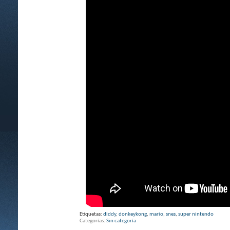
Etiquetas:
diddy
,
donkeykong
,
mario
,
snes
,
super nintendo
Categorías
Sin categoría