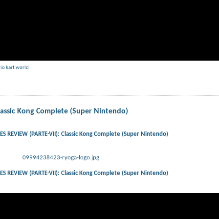
io kart world
ssic Kong Complete (Super Nintendo)
REVIEW (PARTE-VII): Classic Kong Complete (Super Nintendo)
09994238423-ryoga-logo.jpg
REVIEW (PARTE-VII): Classic Kong Complete (Super Nintendo)