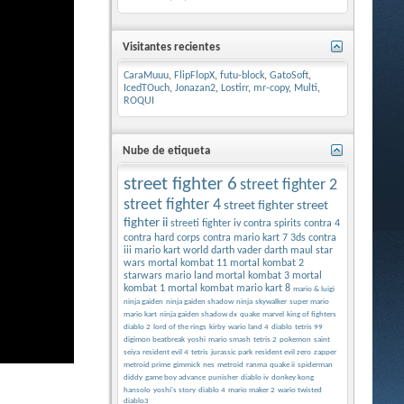
Visitantes recientes
CaraMuuu
,
FlipFlopX
,
futu-block
,
GatoSoft
,
IcedTOuch
,
Jonazan2
,
Lostirr
,
mr-copy
,
Multi
,
ROQUI
Nube de etiqueta
street fighter 6
street fighter 2
street fighter 4
street fighter
street
fighter ii
streeti fighter iv
contra spirits
contra 4
contra hard corps
contra
mario kart 7 3ds
contra
iii
mario kart world
darth vader
darth maul
star
wars
mortal kombat 11
mortal kombat 2
starwars
mario land
mortal kombat 3
mortal
kombat 1
mortal kombat
mario kart 8
mario & luigi
ninja gaiden
ninja gaiden shadow
ninja
skywalker
super mario
mario kart
ninja gaiden shadow dx
quake
marvel
king of fighters
diablo 2
lord of the rings
kirby
wario land 4
diablo
tetris 99
digimon beatbreak
yoshi
mario smash
tetris 2
pokemon
saint
seiya
resident evil 4
tetris
jurassic park
resident evil zero
zapper
metroid prime
gimmick
nes
metroid
ranma
quake ii
spiderman
diddy
game boy advance
punisher
diablo iv
donkey kong
hansolo
yoshi's story
diablo 4
mario maker 2
wario twisted
diablo3