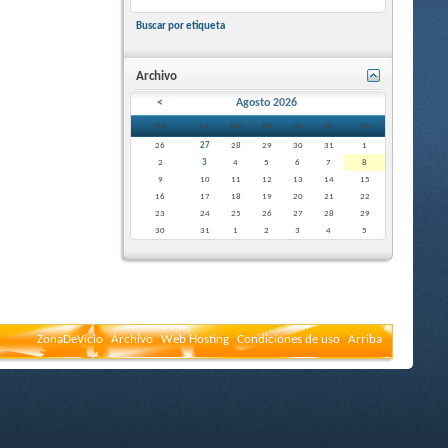
Buscar por etiqueta
Archivo
<
Agosto 2026
Do
Lu
Ma
Mi
Ju
Vi
Sá
26
27
28
29
30
31
1
2
3
4
5
6
7
8
9
10
11
12
13
14
15
16
17
18
19
20
21
22
23
24
25
26
27
28
29
30
31
1
2
3
4
5
ZonaDeVicio
Archivo
Web Hosting
Condiciones de uso
Arriba