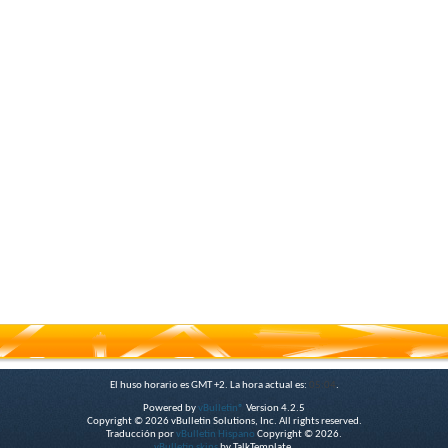
El huso horario es GMT +2. La hora actual es:
05:04
.
Powered by
vBulletin®
Version 4.2.5
Copyright © 2026 vBulletin Solutions, Inc. All rights reserved.
Traducción por
vBulletin Hispano
Copyright © 2026.
vBulletin skins
by TalkTemplate.