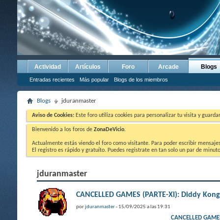
Actividad
Artículos
Foro
Arcade
Blogs
Entradas recientes
Más popular
Blogs de los miembros
Blogs
jduranmaster
Aviso de Cookies:
Este foro utiliza cookies para personalizar tu visita y guard
Bienvenido a los foros de
ZonaDeVicio
.
Actualmente estás viendo el foro como visitante. Para poder escribir mensajes y
El registro es rápido y gratuíto. Puedes registrate en tan solo un par de minu
jduranmaster
CANCELLED GAMES (PARTE-XI): Diddy Kong
por
jduranmaster
- 15/09/2025 a las 19:31
CANCELLED GAMES 