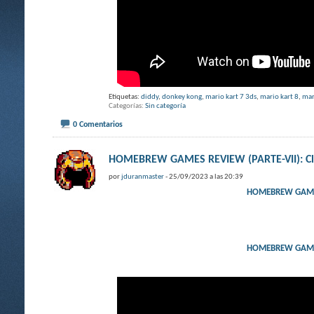
Etiquetas:
diddy
,
donkey kong
,
mario kart 7 3ds
,
mario kart 8
,
mar
Categorías
Sin categoría
0 Comentarios
HOMEBREW GAMES REVIEW (PARTE-VII): Cla
por
jduranmaster
- 25/09/2023 a las 20:39
HOMEBREW GAMES 
HOMEBREW GAMES 