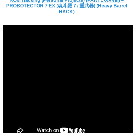
ROM Hacking (Personal Projects) (PARTE-XXVIII) –
PROBOTECTOR 7 EX (魂斗羅 7 / 重武器) (Heavy Barrel
HACK)