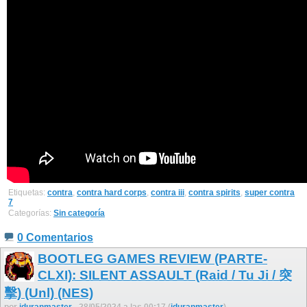
Etiquetas:
contra
,
contra hard corps
,
contra iii
,
contra spirits
,
super contra
7
Categorías:
Sin categoría
0 Comentarios
BOOTLEG GAMES REVIEW (PARTE-
CLXI): SILENT ASSAULT (Raid / Tu Ji / 突
擊) (Unl) (NES)
por
jduranmaster
- 28/05/2024 a las 00:17 (
jduranmaster
)