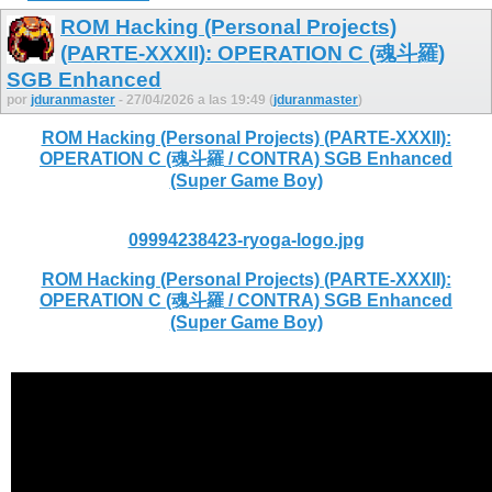
ROM Hacking (Personal Projects)
(PARTE-XXXII): OPERATION C (魂斗羅)
SGB Enhanced
por
jduranmaster
- 27/04/2026 a las 19:49 (
jduranmaster
)
ROM Hacking (Personal Projects) (PARTE-XXXII):
OPERATION C (魂斗羅 / CONTRA) SGB Enhanced
(Super Game Boy)
09994238423-ryoga-logo.jpg
ROM Hacking (Personal Projects) (PARTE-XXXII):
OPERATION C (魂斗羅 / CONTRA) SGB Enhanced
(Super Game Boy)