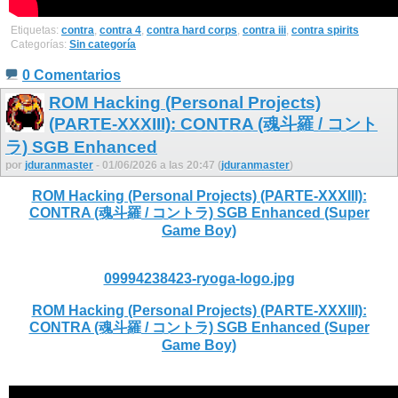
Etiquetas:
contra
,
contra 4
,
contra hard corps
,
contra iii
,
contra spirits
Categorías:
Sin categoría
0 Comentarios
ROM Hacking (Personal Projects)
(PARTE-XXXIII): CONTRA (魂斗羅 / コント
ラ) SGB Enhanced
por
jduranmaster
- 01/06/2026 a las 20:47 (
jduranmaster
)
ROM Hacking (Personal Projects) (PARTE-XXXIII):
CONTRA (魂斗羅 / コントラ) SGB Enhanced (Super
Game Boy)
09994238423-ryoga-logo.jpg
ROM Hacking (Personal Projects) (PARTE-XXXIII):
CONTRA (魂斗羅 / コントラ) SGB Enhanced (Super
Game Boy)