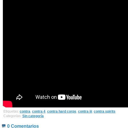
Etiquetas:
contra
,
contra 4
,
contra hard corps
,
contra iii
,
contra spirits
Categorías:
Sin categoría
0 Comentarios