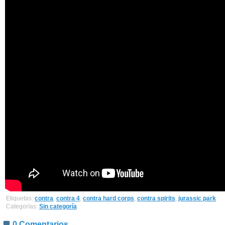
Etiquetas:
contra
,
contra 4
,
contra hard corps
,
contra spirits
,
jurassic park
Categorías:
Sin categoría
0 Comentarios