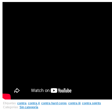
Etiquetas:
contra
,
contra 4
,
contra hard corps
,
contra iii
,
contra spirits
Categorías:
Sin categoría