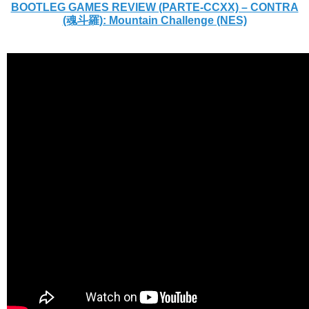
BOOTLEG GAMES REVIEW (PARTE-CCXX) – CONTRA
(魂斗羅): Mountain Challenge (NES)