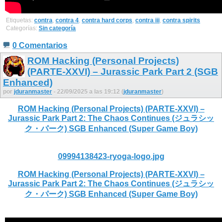
Etiquetas:
contra
,
contra 4
,
contra hard corps
,
contra iii
,
contra spirits
Categorías:
Sin categoría
0 Comentarios
ROM Hacking (Personal Projects)
(PARTE-XXVI) – Jurassic Park Part 2 (SGB
Enhanced)
por
jduranmaster
- 22/09/2025 a las 19:12 (
jduranmaster
)
ROM Hacking (Personal Projects) (PARTE-XXVI) –
Jurassic Park Part 2: The Chaos Continues (ジュラシッ
ク・パーク) SGB Enhanced (Super Game Boy)
09994138423-ryoga-logo.jpg
ROM Hacking (Personal Projects) (PARTE-XXVI) –
Jurassic Park Part 2: The Chaos Continues (ジュラシッ
ク・パーク) SGB Enhanced (Super Game Boy)