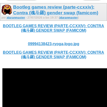
Bootleg games review (parte-ccxxiv):
Contra (魂斗羅) gender swap (famicom)
por
jduranmaster
- 27/07/2026 a las 19:37 (
jduranmaster
)
BOOTLEG GAMES REVIEW (PARTE-CCXXIV): CONTRA
(魂斗羅) GENDER SWAP (FAMICOM)
09994138423-ryoga-logo.jpg
BOOTLEG GAMES REVIEW (PARTE-CCXXIV): CONTRA
(魂斗羅) GENDER SWAP (FAMICOM)