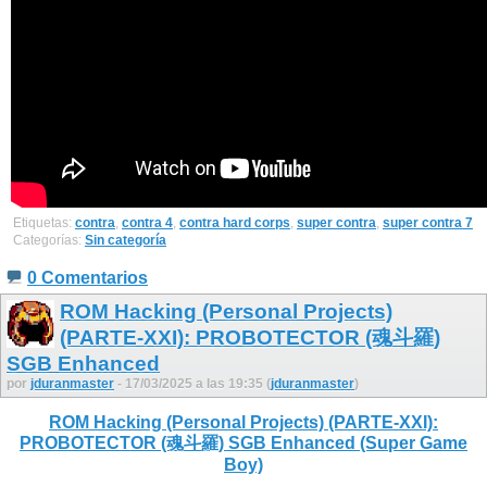
Etiquetas:
contra
,
contra 4
,
contra hard corps
,
super contra
,
super contra 7
Categorías:
Sin categoría
0 Comentarios
ROM Hacking (Personal Projects)
(PARTE-XXI): PROBOTECTOR (魂斗羅)
SGB Enhanced
por
jduranmaster
- 17/03/2025 a las 19:35 (
jduranmaster
)
ROM Hacking (Personal Projects) (PARTE-XXI):
PROBOTECTOR (魂斗羅) SGB Enhanced (Super Game
Boy)