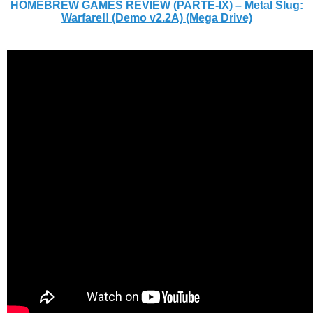
HOMEBREW GAMES REVIEW (PARTE-IX) – Metal Slug:
Warfare!! (Demo v2.2A) (Mega Drive)