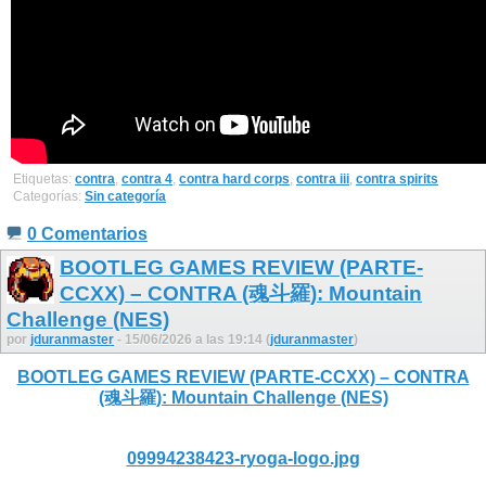
Etiquetas:
contra
,
contra 4
,
contra hard corps
,
contra iii
,
contra spirits
Categorías:
Sin categoría
0 Comentarios
BOOTLEG GAMES REVIEW (PARTE-
CCXX) – CONTRA (魂斗羅): Mountain
Challenge (NES)
por
jduranmaster
- 15/06/2026 a las 19:14 (
jduranmaster
)
BOOTLEG GAMES REVIEW (PARTE-CCXX) – CONTRA
(魂斗羅): Mountain Challenge (NES)
09994238423-ryoga-logo.jpg