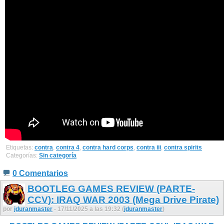
Etiquetas:
contra
,
contra 4
,
contra hard corps
,
contra iii
,
contra spirits
Categorías:
Sin categoría
0 Comentarios
BOOTLEG GAMES REVIEW (PARTE-
CCV): IRAQ WAR 2003 (Mega Drive Pirate)
por
jduranmaster
- 17/11/2025 a las 19:32 (
jduranmaster
)