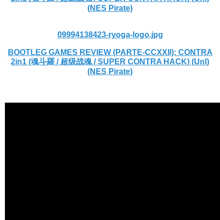
(NES Pirate)
09994138423-ryoga-logo.jpg
BOOTLEG GAMES REVIEW (PARTE-CCXXII): CONTRA
2in1 (魂斗羅 / 超级战魂 / SUPER CONTRA HACK) (Unl)
(NES Pirate)