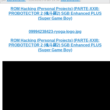
por
jduranmaster
- 31/03/2025 a las 19:36 (
jduranmaster
)
ROM Hacking (Personal Projects) (PARTE-XXII):
PROBOTECTOR 2 (魂斗羅2) SGB Enhanced PLUS
(Super Game Boy)
09994238423-ryoga-logo.jpg
ROM Hacking (Personal Projects) (PARTE-XXII):
PROBOTECTOR 2 (魂斗羅2) SGB Enhanced PLUS
(Super Game Boy)