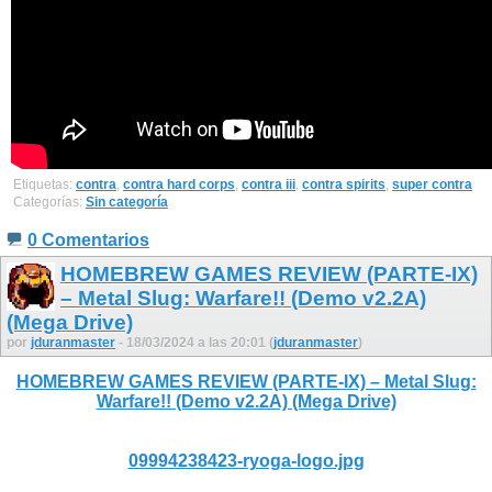
Etiquetas:
contra
,
contra hard corps
,
contra iii
,
contra spirits
,
super contra
Categorías:
Sin categoría
0 Comentarios
HOMEBREW GAMES REVIEW (PARTE-IX)
– Metal Slug: Warfare!! (Demo v2.2A)
(Mega Drive)
por
jduranmaster
- 18/03/2024 a las 20:01 (
jduranmaster
)
HOMEBREW GAMES REVIEW (PARTE-IX) – Metal Slug:
Warfare!! (Demo v2.2A) (Mega Drive)
09994238423-ryoga-logo.jpg