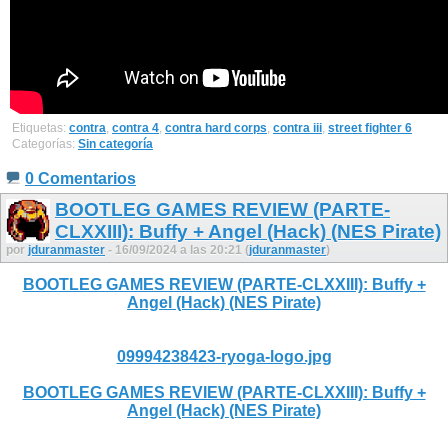
Etiquetas:
contra
,
contra 4
,
contra hard corps
,
contra iii
,
street fighter 6
Categorías:
Sin categoría
0 Comentarios
BOOTLEG GAMES REVIEW (PARTE-
CLXXIII): Buffy + Angel (Hack) (NES Pirate)
por
jduranmaster
- 16/09/2024 a las 20:21 (
jduranmaster
)
BOOTLEG GAMES REVIEW (PARTE-CLXXIII): Buffy +
Angel (Hack) (NES Pirate)
09994238423-ryoga-logo.jpg
BOOTLEG GAMES REVIEW (PARTE-CLXXIII): Buffy +
Angel (Hack) (NES Pirate)