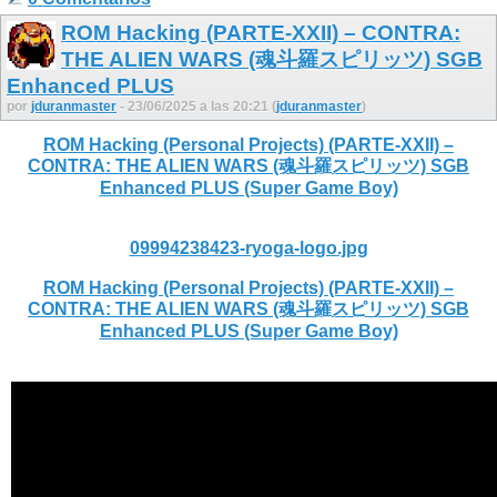
ROM Hacking (PARTE-XXII) – CONTRA:
THE ALIEN WARS (魂斗羅スピリッツ) SGB
Enhanced PLUS
por
jduranmaster
- 23/06/2025 a las 20:21 (
jduranmaster
)
ROM Hacking (Personal Projects) (PARTE-XXII) –
CONTRA: THE ALIEN WARS (魂斗羅スピリッツ) SGB
Enhanced PLUS (Super Game Boy)
09994238423-ryoga-logo.jpg
ROM Hacking (Personal Projects) (PARTE-XXII) –
CONTRA: THE ALIEN WARS (魂斗羅スピリッツ) SGB
Enhanced PLUS (Super Game Boy)