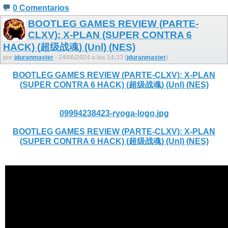
0 Comentarios
BOOTLEG GAMES REVIEW (PARTE-
CLXV): X-PLAN (SUPER CONTRA 6
HACK) (超级战魂) (Unl) (NES)
por
jduranmaster
- 24/06/2024 a las 14:33 (
jduranmaster
)
BOOTLEG GAMES REVIEW (PARTE-CLXV): X-PLAN
(SUPER CONTRA 6 HACK) (超级战魂) (Unl) (NES)
09994238423-ryoga-logo.jpg
BOOTLEG GAMES REVIEW (PARTE-CLXV): X-PLAN
(SUPER CONTRA 6 HACK) (超级战魂) (Unl) (NES)