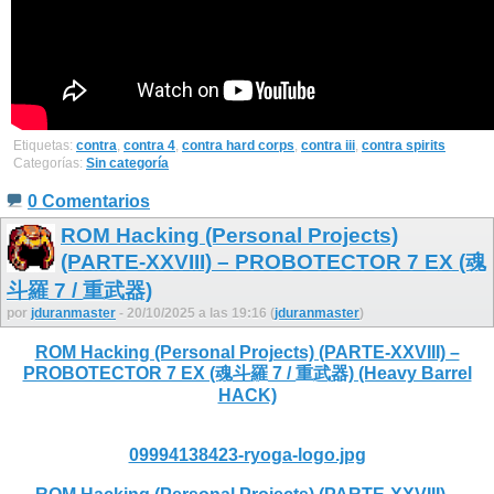
Etiquetas:
contra
,
contra 4
,
contra hard corps
,
contra iii
,
contra spirits
Categorías:
Sin categoría
0 Comentarios
ROM Hacking (Personal Projects)
(PARTE-XXVIII) – PROBOTECTOR 7 EX (魂
斗羅 7 / 重武器)
por
jduranmaster
- 20/10/2025 a las 19:16 (
jduranmaster
)
ROM Hacking (Personal Projects) (PARTE-XXVIII) –
PROBOTECTOR 7 EX (魂斗羅 7 / 重武器) (Heavy Barrel
HACK)
09994138423-ryoga-logo.jpg