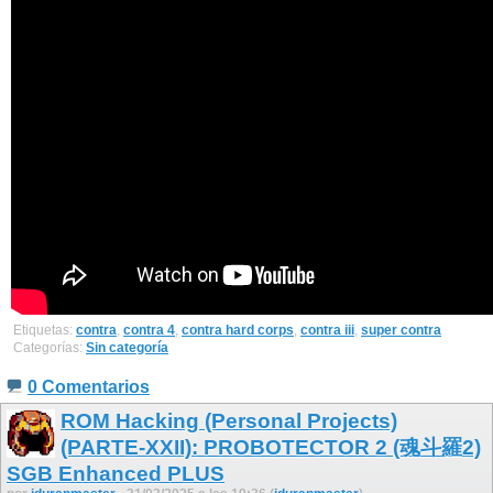
Etiquetas:
contra
,
contra 4
,
contra hard corps
,
contra iii
,
super contra
Categorías:
Sin categoría
0 Comentarios
ROM Hacking (Personal Projects)
(PARTE-XXII): PROBOTECTOR 2 (魂斗羅2)
SGB Enhanced PLUS