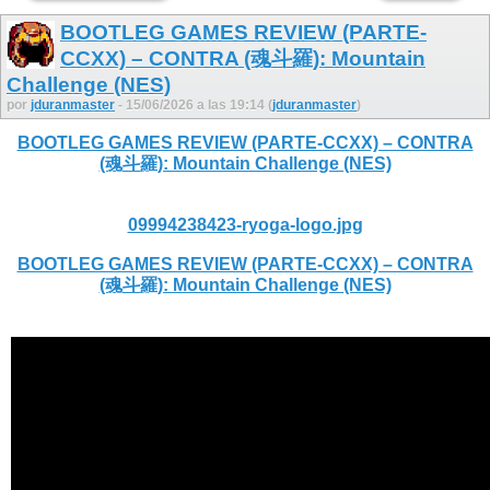
BOOTLEG GAMES REVIEW (PARTE-
CCXX) – CONTRA (魂斗羅): Mountain
Challenge (NES)
por
jduranmaster
- 15/06/2026 a las 19:14 (
jduranmaster
)
BOOTLEG GAMES REVIEW (PARTE-CCXX) – CONTRA
(魂斗羅): Mountain Challenge (NES)
09994238423-ryoga-logo.jpg
BOOTLEG GAMES REVIEW (PARTE-CCXX) – CONTRA
(魂斗羅): Mountain Challenge (NES)