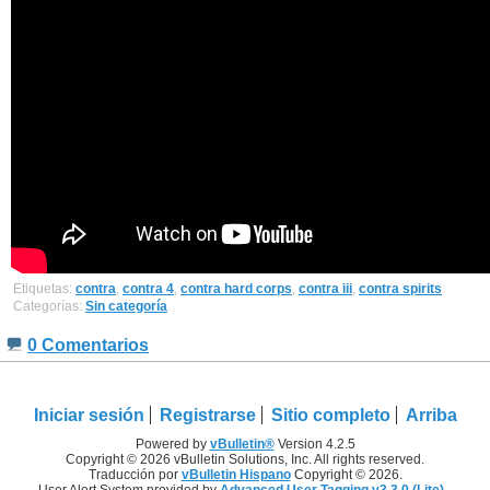
Etiquetas:
contra
,
contra 4
,
contra hard corps
,
contra iii
,
contra spirits
Categorías:
Sin categoría
0 Comentarios
Iniciar sesión
Registrarse
Sitio completo
Arriba
Powered by
vBulletin®
Version 4.2.5
Copyright © 2026 vBulletin Solutions, Inc. All rights reserved.
Traducción por
vBulletin Hispano
Copyright © 2026.
User Alert System provided by
Advanced User Tagging v3.3.0 (Lite)
-