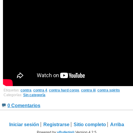
Etiquetas:
contra
,
contra 4
,
contra hard corps
,
contra iii
,
contra spirits
Categorías:
Sin categoría
0 Comentarios
Iniciar sesión
Registrarse
Sitio completo
Arriba
Powered by
vBulletin®
Version 4.2.5