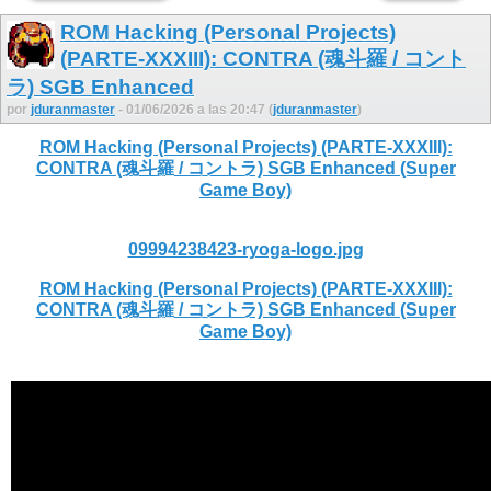
ROM Hacking (Personal Projects)
(PARTE-XXXIII): CONTRA (魂斗羅 / コント
ラ) SGB Enhanced
por
jduranmaster
- 01/06/2026 a las 20:47 (
jduranmaster
)
ROM Hacking (Personal Projects) (PARTE-XXXIII):
CONTRA (魂斗羅 / コントラ) SGB Enhanced (Super
Game Boy)
09994238423-ryoga-logo.jpg
ROM Hacking (Personal Projects) (PARTE-XXXIII):
CONTRA (魂斗羅 / コントラ) SGB Enhanced (Super
Game Boy)