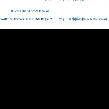
09994138423-ryoga-logo.jpg
 – STAR WARS: SHADOWS OF THE EMPIRE (スター・ウォーズ 帝国の影) (NINTENDO 64)