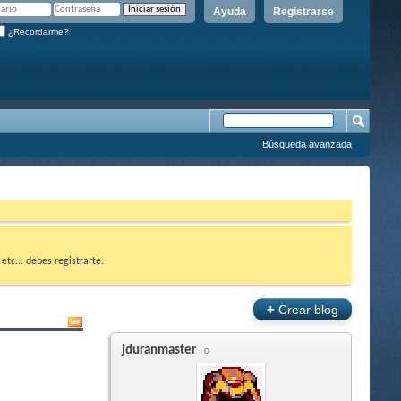
Ayuda
Registrarse
¿Recordarme?
Búsqueda avanzada
etc... debes registrarte.
+
Crear blog
jduranmaster