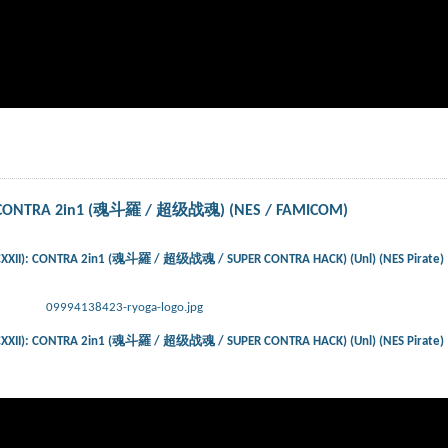
: CONTRA 2in1 (魂斗羅 / 超级战魂) (NES / FAMICOM)
XXII): CONTRA 2in1 (魂斗羅 / 超级战魂 / SUPER CONTRA HACK) (Unl) (NES Pirate)
09994138423-ryoga-logo.jpg
XXII): CONTRA 2in1 (魂斗羅 / 超级战魂 / SUPER CONTRA HACK) (Unl) (NES Pirate)