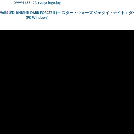
09994138423-ryoga-logo.jpg
) – STAR WARS JEDI KNIGHT: DARK FORCES II (— スター・ウォーズ ジェダイ・ナ
(PC Windows)