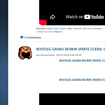
Etiquetas:
darth maul
,
darth vader
,
hansolo
,
star wars
,
starwars
Categorías
Sin categoría
0 Comentarios
BOOTLEG GAMES REVIEW (PARTE-CCXXII)
por
jduranmaster
- 06/07/2026 a las 18:58
BOOTLEG GAMES REVIEW (PARTE-CC
BOOTLEG GAMES REVIEW (PARTE-CC