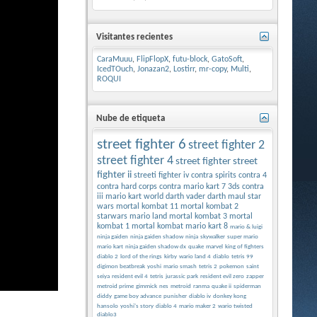
Visitantes recientes
CaraMuuu
,
FlipFlopX
,
futu-block
,
GatoSoft
,
IcedTOuch
,
Jonazan2
,
Lostirr
,
mr-copy
,
Multi
,
ROQUI
Nube de etiqueta
street fighter 6
street fighter 2
street fighter 4
street fighter
street
fighter ii
streeti fighter iv
contra spirits
contra 4
contra hard corps
contra
mario kart 7 3ds
contra
iii
mario kart world
darth vader
darth maul
star
wars
mortal kombat 11
mortal kombat 2
starwars
mario land
mortal kombat 3
mortal
kombat 1
mortal kombat
mario kart 8
mario & luigi
ninja gaiden
ninja gaiden shadow
ninja
skywalker
super mario
mario kart
ninja gaiden shadow dx
quake
marvel
king of fighters
diablo 2
lord of the rings
kirby
wario land 4
diablo
tetris 99
digimon beatbreak
yoshi
mario smash
tetris 2
pokemon
saint
seiya
resident evil 4
tetris
jurassic park
resident evil zero
zapper
metroid prime
gimmick
nes
metroid
ranma
quake ii
spiderman
diddy
game boy advance
punisher
diablo iv
donkey kong
hansolo
yoshi's story
diablo 4
mario maker 2
wario twisted
diablo3