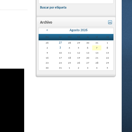
Buscar por etiqueta
Archivo
<
Agosto 2026
Do
Lu
Ma
Mi
Ju
Vi
Sá
26
27
28
29
30
31
1
2
3
4
5
6
7
8
9
10
11
12
13
14
15
16
17
18
19
20
21
22
23
24
25
26
27
28
29
30
31
1
2
3
4
5