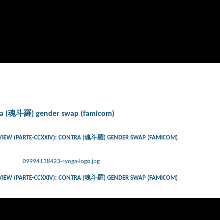
ntra (魂斗羅) gender swap (famicom)
VIEW (PARTE-CCXXIV): CONTRA (魂斗羅) GENDER SWAP (FAMICOM)
09994138423-ryoga-logo.jpg
VIEW (PARTE-CCXXIV): CONTRA (魂斗羅) GENDER SWAP (FAMICOM)