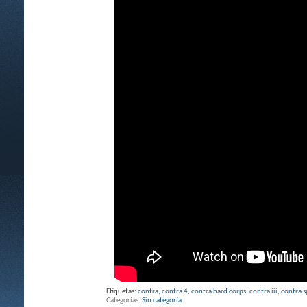
Etiquetas:
contra
,
contra 4
,
contra hard corps
,
contra iii
,
contra s
Categorías
Sin categoría