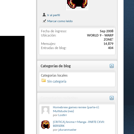
Ir al perfil
Marcar como leído
Fecha de ingreso
Sep 2008
Ubicación
WORLD 9 - WARP
ZONE!
Mensajes
14,879
Entradas de blog
404
Categorías de blog
Categorías locales
Sin categoría
Comentarios recientes
Homebrew games review (parte-ii):
Multidude (nes)
por
Lostirr
[CRITICA] Anime + Manga - PARTE CXVII:
BERSERK
por
jduranmaster