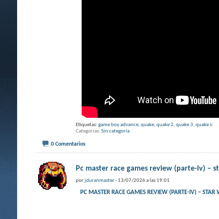
Etiquetas:
game boy advance
,
quake
,
quake 2
,
quake 3
,
quake ii
Categorías
Sin categoría
0 Comentarios
Pc master race games review (parte-iv) – sta
por
jduranmaster
- 13/07/2026 a las 19:01
PC MASTER RACE GAMES REVIEW (PARTE-IV