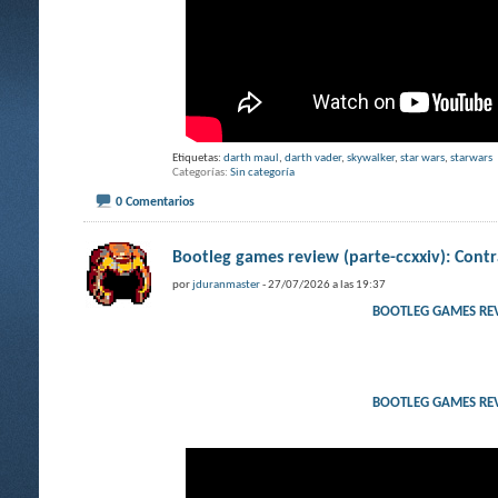
Etiquetas:
darth maul
,
darth vader
,
skywalker
,
star wars
,
starwars
Categorías
Sin categoría
0 Comentarios
Bootleg games review (parte-ccxxiv): Co
por
jduranmaster
- 27/07/2026 a las 19:37
BOOTLEG GAMES RE
BOOTLEG GAMES RE