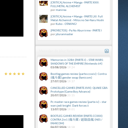
[CRITICA] Anime + Manga - PARTE XXIII:
FULLMETAL ALCHEMIST
por
manirea
[CRITICA] Anime + Manga - PARTE LXI: Full
Metal Alchemist - Milos no Sei-Naru Hoshi
por
Kubo - OTAKING!
[PROYECTOS] - Pa No Aburrirme - PARTE I
por
jduranmaster
Mensajes de blog Recientes
Memories in 32Bit (PARTE-I) – STAR WARS:
SHADOWS OF THE EMPIRE (Nintendo 64)
03/08/2026
19:24
Bootleg games review (parte-ccxxiv): Contra
(魂斗羅) gender swap (famicom)
27/07/2026
19:37
CANCELLED GAMES (PARTE-XVII): QUAKE GBA
Prototype (Game Boy Advance)
20/07/2026
20:15
Pc master race games review (parte-iv) – star
wars jedi knight: Dark forces ii
13/07/2026
19:01
BOOTLEG GAMES REVIEW (PARTE-CCXXII):
CONTRA 2in1 (魂斗羅 / 超级战魂) (NES /
FAMICOM)
06/07/2026
18:58