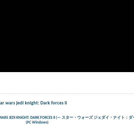
r wars jedi knight: Dark forces ii
) – STAR WARS JEDI KNIGHT: DARK FORCES II (— スター・ウォーズ ジェダイ・ナ
(PC Windows)