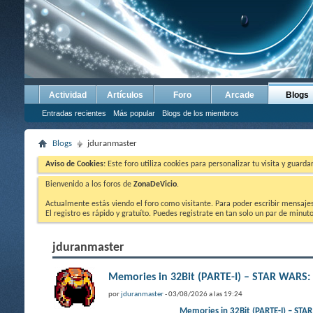
Actividad
Artículos
Foro
Arcade
Blogs
Entradas recientes
Más popular
Blogs de los miembros
Blogs
jduranmaster
Aviso de Cookies:
Este foro utiliza cookies para personalizar tu visita y guard
Bienvenido a los foros de
ZonaDeVicio
.
Actualmente estás viendo el foro como visitante. Para poder escribir mensajes y
El registro es rápido y gratuíto. Puedes registrate en tan solo un par de minu
jduranmaster
Memories in 32Bit (PARTE-I) – STAR WAR
por
jduranmaster
- 03/08/2026 a las 19:24
Memories in 32Bit (PARTE-I)