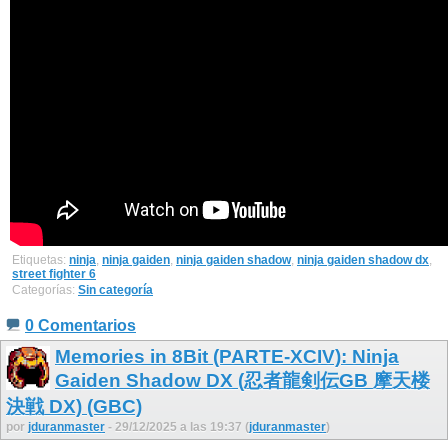
Etiquetas:
ninja
,
ninja gaiden
,
ninja gaiden shadow
,
ninja gaiden shadow dx
,
street fighter 6
Categorías:
Sin categoría
0 Comentarios
Memories in 8Bit (PARTE-XCIV): Ninja
Gaiden Shadow DX (忍者龍剣伝GB 摩天楼
決戦 DX) (GBC)
por
jduranmaster
- 29/12/2025 a las 19:37 (
jduranmaster
)