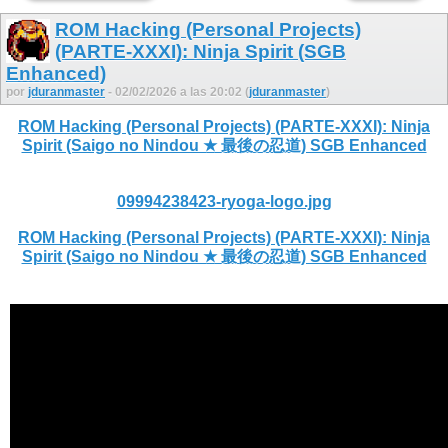
ROM Hacking (Personal Projects)
(PARTE-XXXI): Ninja Spirit (SGB
Enhanced)
por
jduranmaster
- 02/02/2026 a las 20:02 (
jduranmaster
)
ROM Hacking (Personal Projects) (PARTE-XXXI): Ninja
Spirit (Saigo no Nindou ★ 最後の忍道) SGB Enhanced
09994238423-ryoga-logo.jpg
ROM Hacking (Personal Projects) (PARTE-XXXI): Ninja
Spirit (Saigo no Nindou ★ 最後の忍道) SGB Enhanced