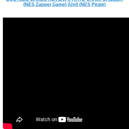
(NES Zapper Game) (Unl) (NES Pirate)