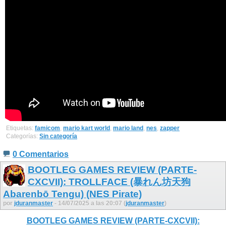
Etiquetas:
famicom
,
mario kart world
,
mario land
,
nes
,
zapper
Categorías:
Sin categoría
0 Comentarios
BOOTLEG GAMES REVIEW (PARTE-
CXCVII): TROLLFACE (暴れん坊天狗
Abarenbō Tengu) (NES Pirate)
por
jduranmaster
- 14/07/2025 a las 20:07 (
jduranmaster
)
BOOTLEG GAMES REVIEW (PARTE-CXCVII):