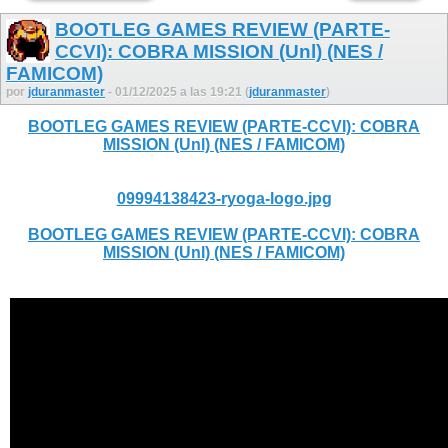
BOOTLEG GAMES REVIEW (PARTE-
CCVI): COBRA MISSION (Unl) (NES /
FAMICOM)
por
jduranmaster
- 01/12/2025 a las 19:21 (
jduranmaster
)
BOOTLEG GAMES REVIEW (PARTE-CCVI): COBRA
MISSION (Unl) (NES / FAMICOM)
09994138423-ryoga-logo.jpg
BOOTLEG GAMES REVIEW (PARTE-CCVI): COBRA
MISSION (Unl) (NES / FAMICOM)