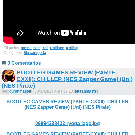
Etiquetas:
meme
,
nes
,
troll
,
trollface
,
trolling
Categorías:
Sin categoría
0 Comentarios
BOOTLEG GAMES REVIEW (PARTE-
CXXII): CHILLER (NES Zapper Game) (Unl)
(NES Pirate)
por
jduranmaster
- 03/07/2023 a las 17:13 (
jduranmaster
)
BOOTLEG GAMES REVIEW (PARTE-CXXII): CHILLER
(NES Zapper Game) (Unl) (NES Pirate)
09994238423-ryoga-logo.jpg
BOOTLEG GAMES REVIEW (PARTE-CXXII): CHILLER