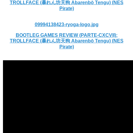
TROLLFACE (暴れん坊天狗 Abarenbō Tengu) (NES
Pirate)
09994138423-ryoga-logo.jpg
BOOTLEG GAMES REVIEW (PARTE-CXCVII):
TROLLFACE (暴れん坊天狗 Abarenbō Tengu) (NES
Pirate)