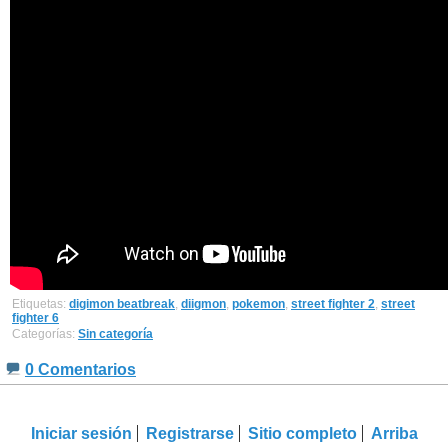
Etiquetas:
digimon beatbreak
,
diigmon
,
pokemon
,
street fighter 2
,
street
fighter 6
Categorías:
Sin categoría
0 Comentarios
Iniciar sesión
Registrarse
Sitio completo
Arriba