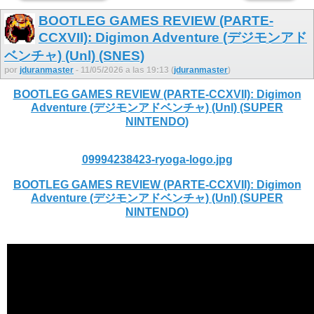
BOOTLEG GAMES REVIEW (PARTE-
CCXVII): Digimon Adventure (デジモンアド
ベンチャ) (Unl) (SNES)
por
jduranmaster
- 11/05/2026 a las 19:13 (
jduranmaster
)
BOOTLEG GAMES REVIEW (PARTE-CCXVII): Digimon
Adventure (デジモンアドベンチャ) (Unl) (SUPER
NINTENDO)
09994238423-ryoga-logo.jpg
BOOTLEG GAMES REVIEW (PARTE-CCXVII): Digimon
Adventure (デジモンアドベンチャ) (Unl) (SUPER
NINTENDO)