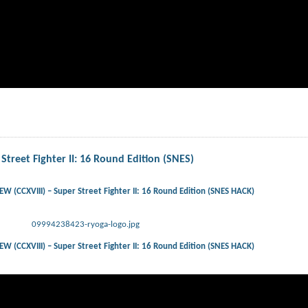
reet Fighter II: 16 Round Edition (SNES)
(CCXVIII) – Super Street Fighter II: 16 Round Edition (SNES HACK)
09994238423-ryoga-logo.jpg
(CCXVIII) – Super Street Fighter II: 16 Round Edition (SNES HACK)