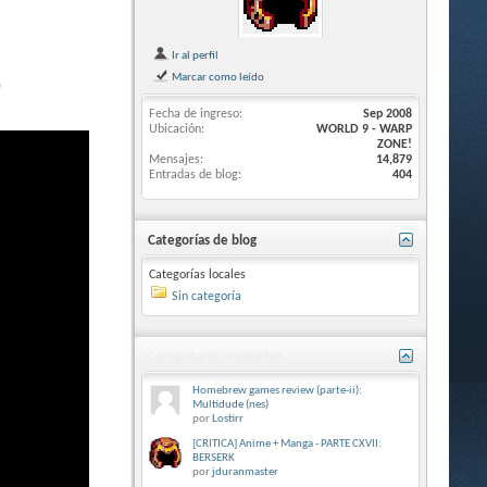
Ir al perfil
Marcar como leído
)
Fecha de ingreso
Sep 2008
Ubicación
WORLD 9 - WARP
ZONE!
Mensajes
14,879
Entradas de blog
404
Categorías de blog
Categorías locales
Sin categoría
Comentarios recientes
Homebrew games review (parte-ii):
Multidude (nes)
por
Lostirr
[CRITICA] Anime + Manga - PARTE CXVII:
BERSERK
por
jduranmaster