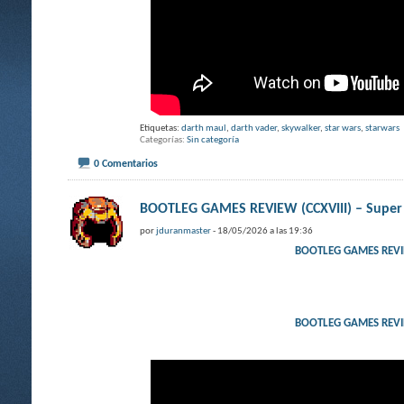
Etiquetas:
darth maul
,
darth vader
,
skywalker
,
star wars
,
starwars
Categorías
Sin categoría
0 Comentarios
BOOTLEG GAMES REVIEW (CCXVIII) – Super St
por
jduranmaster
- 18/05/2026 a las 19:36
BOOTLEG GAMES REVIEW 
BOOTLEG GAMES REVIEW 