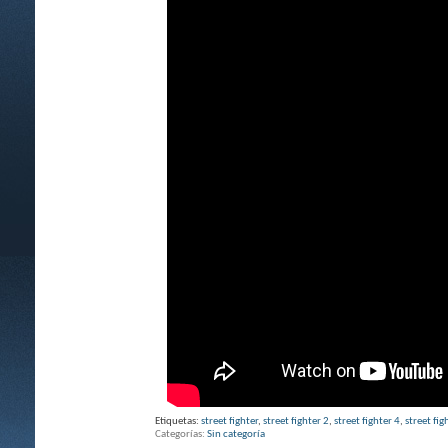
Etiquetas:
street fighter
,
street fighter 2
,
street fighter 4
,
street fig
Categorías
Sin categoría