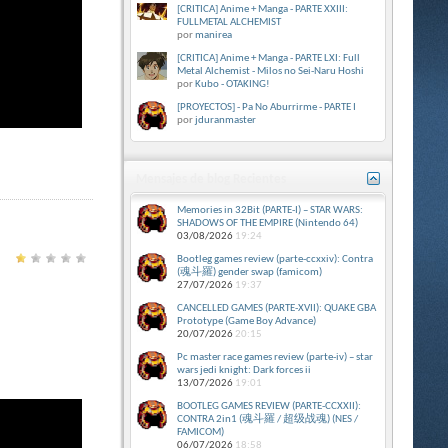
[CRITICA] Anime + Manga - PARTE XXIII:
FULLMETAL ALCHEMIST
por
manirea
[CRITICA] Anime + Manga - PARTE LXI: Full
Metal Alchemist - Milos no Sei-Naru Hoshi
por
Kubo - OTAKING!
[PROYECTOS] - Pa No Aburrirme - PARTE I
por
jduranmaster
Mensajes de blog Recientes
Memories in 32Bit (PARTE-I) – STAR WARS:
SHADOWS OF THE EMPIRE (Nintendo 64)
03/08/2026
19:24
Bootleg games review (parte-ccxxiv): Contra
(魂斗羅) gender swap (famicom)
27/07/2026
19:37
CANCELLED GAMES (PARTE-XVII): QUAKE GBA
Prototype (Game Boy Advance)
20/07/2026
20:15
Pc master race games review (parte-iv) – star
wars jedi knight: Dark forces ii
13/07/2026
19:01
BOOTLEG GAMES REVIEW (PARTE-CCXXII):
CONTRA 2in1 (魂斗羅 / 超级战魂) (NES /
FAMICOM)
06/07/2026
18:58