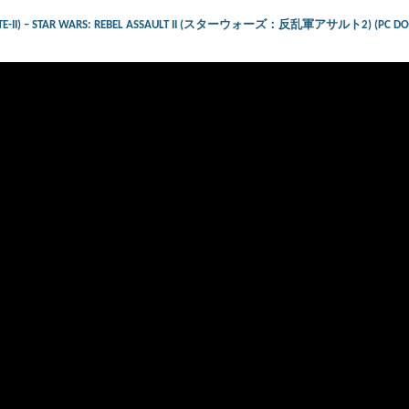
ARTE-II) – STAR WARS: REBEL ASSAULT II (スターウォーズ：反乱軍アサルト2) (PC DO