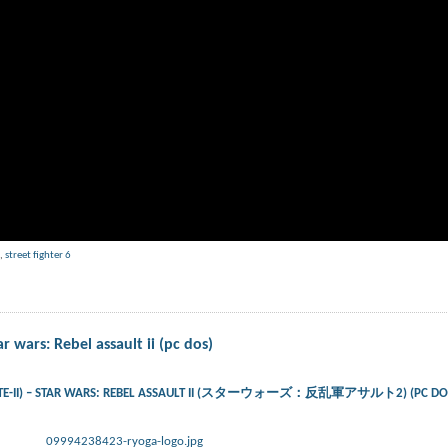
,
street fighter 6
r wars: Rebel assault ii (pc dos)
ARTE-II) – STAR WARS: REBEL ASSAULT II (スターウォーズ：反乱軍アサルト2) (PC DO
09994238423-ryoga-logo.jpg