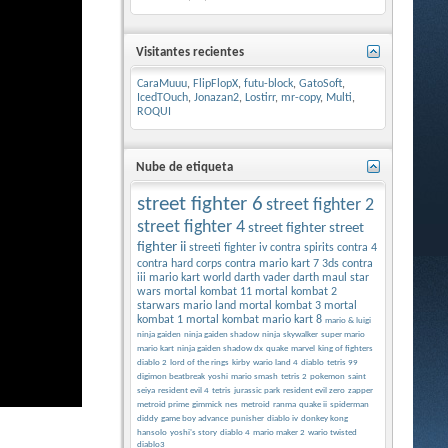
Visitantes recientes
CaraMuuu
,
FlipFlopX
,
futu-block
,
GatoSoft
,
IcedTOuch
,
Jonazan2
,
Lostirr
,
mr-copy
,
Multi
,
ROQUI
Nube de etiqueta
street fighter 6
street fighter 2
street fighter 4
street fighter
street
fighter ii
streeti fighter iv
contra spirits
contra 4
contra hard corps
contra
mario kart 7 3ds
contra
iii
mario kart world
darth vader
darth maul
star
wars
mortal kombat 11
mortal kombat 2
starwars
mario land
mortal kombat 3
mortal
kombat 1
mortal kombat
mario kart 8
mario & luigi
ninja gaiden
ninja gaiden shadow
ninja
skywalker
super mario
mario kart
ninja gaiden shadow dx
quake
marvel
king of fighters
diablo 2
lord of the rings
kirby
wario land 4
diablo
tetris 99
digimon beatbreak
yoshi
mario smash
tetris 2
pokemon
saint
seiya
resident evil 4
tetris
jurassic park
resident evil zero
zapper
metroid prime
gimmick
nes
metroid
ranma
quake ii
spiderman
diddy
game boy advance
punisher
diablo iv
donkey kong
hansolo
yoshi's story
diablo 4
mario maker 2
wario twisted
diablo3