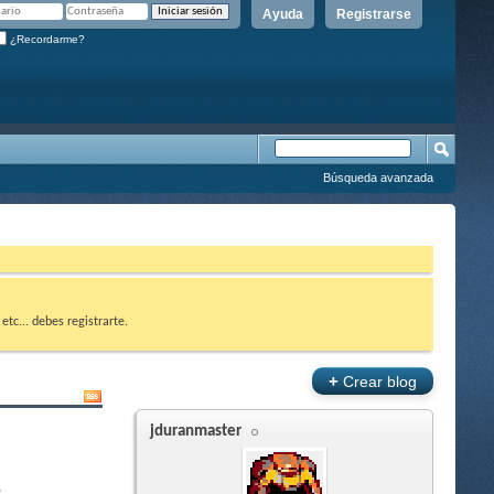
Ayuda
Registrarse
¿Recordarme?
Búsqueda avanzada
etc... debes registrarte.
+
Crear blog
jduranmaster
)