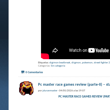
Etiquetas:
digimon beatbreak
,
diigmon
,
pokemon
,
street fighter 2
Categorías
Sin categoría
0 Comentarios
Pc master race games review (parte-ii) – sta
por
jduranmaster
- 04/05/2026 a las 19:07
PC MASTER RACE GAMES REVIEW (P