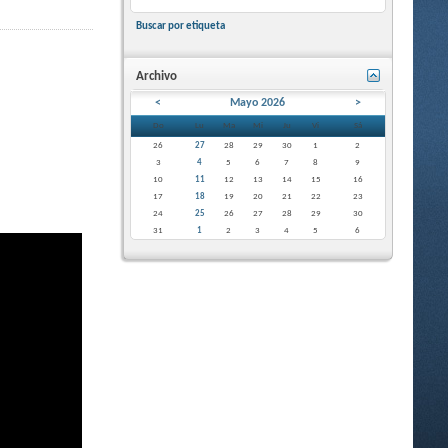
Buscar por etiqueta
Archivo
<
Mayo 2026
>
Do
Lu
Ma
Mi
Ju
Vi
Sá
26
27
28
29
30
1
2
3
4
5
6
7
8
9
10
11
12
13
14
15
16
17
18
19
20
21
22
23
24
25
26
27
28
29
30
31
1
2
3
4
5
6