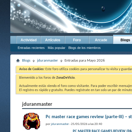
Actividad
Artículos
Foro
Arcade
Blogs
Entradas recientes
Más popular
Blogs de los miembros
Blogs
jduranmaster
Entradas para Mayo 2026
Aviso de Cookies:
Este foro utiliza cookies para personalizar tu visita y guard
Bienvenido a los foros de
ZonaDeVicio
.
Actualmente estás viendo el foro como visitante. Para poder escribir mensajes y
El registro es rápido y gratuíto. Puedes registrate en tan solo un par de minu
jduranmaster
Pc master race games review (parte-iii) – s
por
jduranmaster
- 25/05/2026 a las 20:40
PC MASTER RACE GAMES REVIEW 