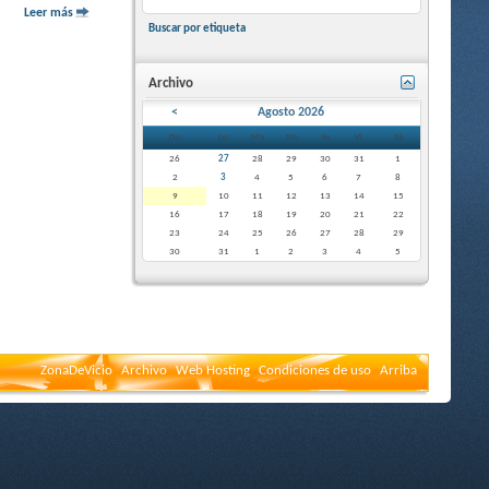
Leer más
Buscar por etiqueta
Archivo
<
Agosto 2026
Do
Lu
Ma
Mi
Ju
Vi
Sá
26
27
28
29
30
31
1
2
3
4
5
6
7
8
9
10
11
12
13
14
15
16
17
18
19
20
21
22
23
24
25
26
27
28
29
30
31
1
2
3
4
5
ZonaDeVicio
Archivo
Web Hosting
Condiciones de uso
Arriba