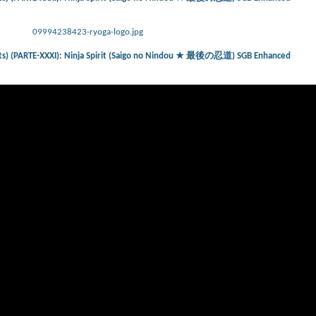
09994238423-ryoga-logo.jpg
cts) (PARTE-XXXI): Ninja Spirit (Saigo no Nindou ★ 最後の忍道) SGB Enhanced