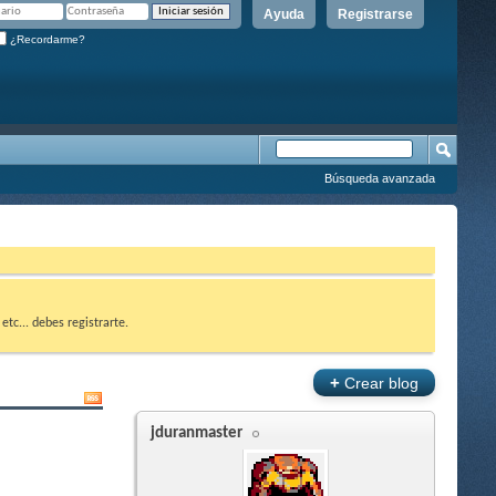
Ayuda
Registrarse
¿Recordarme?
Búsqueda avanzada
etc... debes registrarte.
+
Crear blog
jduranmaster