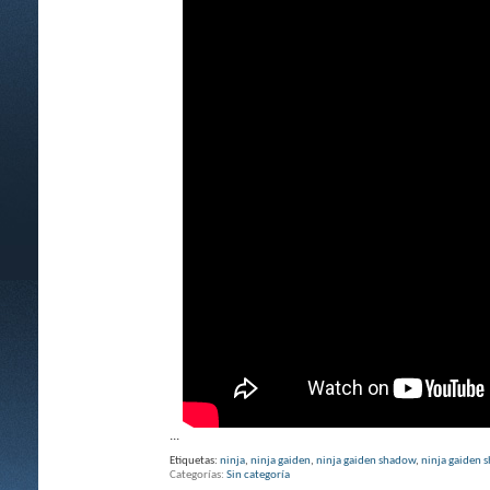
...
Etiquetas:
ninja
,
ninja gaiden
,
ninja gaiden shadow
,
ninja gaiden 
Categorías
Sin categoría