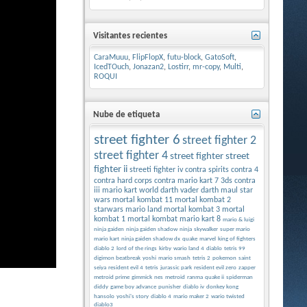
Visitantes recientes
CaraMuuu
,
FlipFlopX
,
futu-block
,
GatoSoft
,
IcedTOuch
,
Jonazan2
,
Lostirr
,
mr-copy
,
Multi
,
ROQUI
Nube de etiqueta
street fighter 6
street fighter 2
street fighter 4
street fighter
street
fighter ii
streeti fighter iv
contra spirits
contra 4
contra hard corps
contra
mario kart 7 3ds
contra
iii
mario kart world
darth vader
darth maul
star
wars
mortal kombat 11
mortal kombat 2
starwars
mario land
mortal kombat 3
mortal
kombat 1
mortal kombat
mario kart 8
mario & luigi
ninja gaiden
ninja gaiden shadow
ninja
skywalker
super mario
mario kart
ninja gaiden shadow dx
quake
marvel
king of fighters
diablo 2
lord of the rings
kirby
wario land 4
diablo
tetris 99
digimon beatbreak
yoshi
mario smash
tetris 2
pokemon
saint
seiya
resident evil 4
tetris
jurassic park
resident evil zero
zapper
metroid prime
gimmick
nes
metroid
ranma
quake ii
spiderman
diddy
game boy advance
punisher
diablo iv
donkey kong
hansolo
yoshi's story
diablo 4
mario maker 2
wario twisted
diablo3