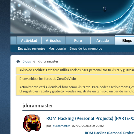
Actividad
Artículos
Foro
Arcade
Blogs
Entradas recientes
Más popular
Blogs de los miembros
Blogs
jduranmaster
Aviso de Cookies:
Este foro utiliza cookies para personalizar tu visita y guard
Bienvenido a los foros de
ZonaDeVicio
.
Actualmente estás viendo el foro como visitante. Para poder escribir mensajes y
El registro es rápido y gratuíto. Puedes registrate en tan solo un par de minu
jduranmaster
ROM Hacking (Personal Projects) (PARTE-XX
por
jduranmaster
- 02/02/2026 a las 20:02
ROM Hacking (Personal Proje