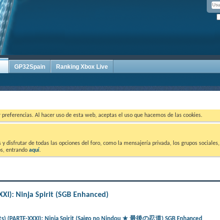
GP32Spain
Ranking Xbox Live
ar preferencias. Al hacer uso de esta web, aceptas el uso que hacemos de las cookies.
 disfrutar de todas las opciones del foro, como la mensajería privada, los grupos sociales, 
tos, entrando
aquí
.
XI): Ninja Spirit (SGB Enhanced)
cts) (PARTE-XXXI): Ninja Spirit (Saigo no Nindou ★ 最後の忍道) SGB Enhanced