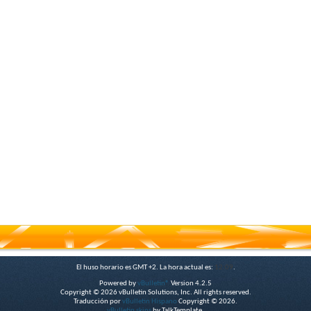
El huso horario es GMT +2. La hora actual es:
12:09
.
Powered by
vBulletin®
Version 4.2.5
Copyright © 2026 vBulletin Solutions, Inc. All rights reserved.
Traducción por
vBulletin Hispano
Copyright © 2026.
vBulletin skins
by TalkTemplate.