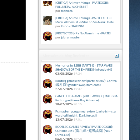
[CRITICA] Anime + Manga - PARTE XXIII:
FULLMETAL ALCHEMIST
por
manirea
[CRITICA] Anime + Manga - PARTE LXI: Full
Metal Alchemist - Milos no Sei-Naru Hoshi
por
Kubo - OTAKING!
[PROYECTOS] - Pa No Aburrirme - PARTE I
por
jduranmaster
Mensajes de blog Recientes
Memories in 32Bit (PARTE-I) – STAR WARS:
SHADOWS OF THE EMPIRE (Nintendo 64)
03/08/2026
19:24
Bootleg games review (parte-ccxxiv): Contra
(魂斗羅) gender swap (famicom)
27/07/2026
19:37
CANCELLED GAMES (PARTE-XVII): QUAKE GBA
Prototype (Game Boy Advance)
20/07/2026
20:15
Pc master race games review (parte-iv) – star
wars jedi knight: Dark forces ii
13/07/2026
19:01
BOOTLEG GAMES REVIEW (PARTE-CCXXII):
CONTRA 2in1 (魂斗羅 / 超级战魂) (NES /
FAMICOM)
06/07/2026
18:58