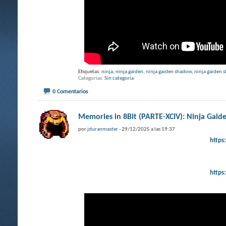
Etiquetas:
ninja
,
ninja gaiden
,
ninja gaiden shadow
,
ninja gaiden 
Categorías
Sin categoría
0 Comentarios
Memories in 8Bit (PARTE-XCIV): Ninj
por
jduranmaster
- 29/12/2025 a las 19:37
https
https