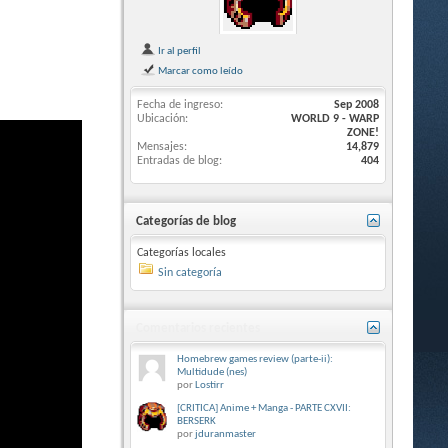
Ir al perfil
Marcar como leído
Fecha de ingreso
Sep 2008
Ubicación
WORLD 9 - WARP
ZONE!
Mensajes
14,879
Entradas de blog
404
Categorías de blog
Categorías locales
Sin categoría
Comentarios recientes
Homebrew games review (parte-ii):
Multidude (nes)
por
Lostirr
[CRITICA] Anime + Manga - PARTE CXVII:
BERSERK
por
jduranmaster