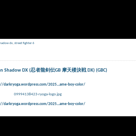
shadow dx
,
street fighter 6
a Gaiden Shadow DX (忍者龍剣伝GB 摩天楼決戦 DX) (GBC)
://darkryoga.wordpress.com/2025...ame-boy-color/
09994138423-ryoga-logo.jpg
://darkryoga.wordpress.com/2025...ame-boy-color/