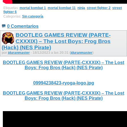
Etiquetas:
mortal kombat 1
,
mortal kombat 11
,
ninja
,
street fighter 2
,
street
fighter 6
Categorías:
Sin categoría
0 Comentarios
BOOTLEG GAMES REVIEW (PARTE-
CXXXIX) – The Lost Boys: Frog Bros
(Hack) (NES Pirate)
por
jduranmaster
- 18/12/2023 a las 20:31 (
jduranmaster
)
BOOTLEG GAMES REVIEW (PARTE-CXXXIX) – The Lost
Boys: Frog Bros (Hack) (NES Pirate)
09994238423-ryoga-logo.jpg
BOOTLEG GAMES REVIEW (PARTE-CXXXIX) – The Lost
Boys: Frog Bros (Hack) (NES Pirate)