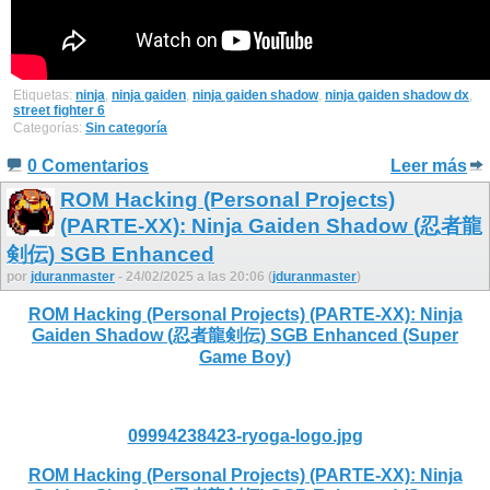
Etiquetas:
ninja
,
ninja gaiden
,
ninja gaiden shadow
,
ninja gaiden shadow dx
,
street fighter 6
Categorías:
Sin categoría
0 Comentarios
Leer más
ROM Hacking (Personal Projects)
(PARTE-XX): Ninja Gaiden Shadow (忍者龍
剣伝) SGB Enhanced
por
jduranmaster
- 24/02/2025 a las 20:06 (
jduranmaster
)
ROM Hacking (Personal Projects) (PARTE-XX): Ninja
Gaiden Shadow (忍者龍剣伝) SGB Enhanced (Super
Game Boy)
09994238423-ryoga-logo.jpg
ROM Hacking (Personal Projects) (PARTE-XX): Ninja