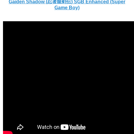
Gaiden Shadow (忍者龍剣伝) SGB Enhanced (Super
Game Boy)