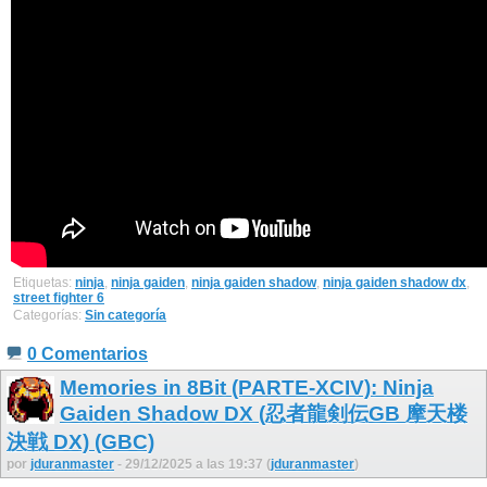
Etiquetas:
ninja
,
ninja gaiden
,
ninja gaiden shadow
,
ninja gaiden shadow dx
,
street fighter 6
Categorías:
Sin categoría
0 Comentarios
Memories in 8Bit (PARTE-XCIV): Ninja
Gaiden Shadow DX (忍者龍剣伝GB 摩天楼
決戦 DX) (GBC)
por
jduranmaster
- 29/12/2025 a las 19:37 (
jduranmaster
)