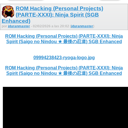
ROM Hacking (Personal Projects)
(PARTE-XXXI): Ninja Spirit (SGB
Enhanced)
por
jduranmaster
- 02/02/2026 a las 20:02 (
jduranmaster
)
ROM Hacking (Personal Projects) (PARTE-XXXI): Ninja
Spirit (Saigo no Nindou ★ 最後の忍道) SGB Enhanced
09994238423-ryoga-logo.jpg
ROM Hacking (Personal Projects) (PARTE-XXXI): Ninja
Spirit (Saigo no Nindou ★ 最後の忍道) SGB Enhanced