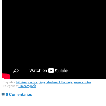
Etiquetas:
bill rizer
,
contra
,
ninja
,
shadow of the ninja
,
super contra
Categorías:
Sin categoría
0 Comentarios