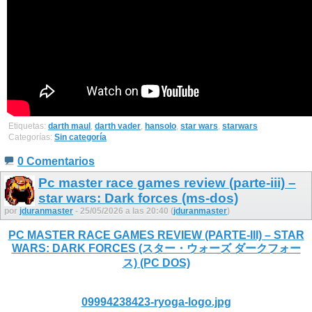
Etiquetas:
darth maul
,
darth vader
,
hansolo
,
star wars
,
starwars
Categorías:
Sin categoría
0 Comentarios
Pc master race games review (parte-iii) –
star wars: Dark forces (ms-dos)
por
jduranmaster
- 25/05/2026 a las 20:40 (
jduranmaster
)
PC MASTER RACE GAMES REVIEW (PARTE-III) – STAR
WARS: DARK FORCES (スター・ウォーズ ダークフォー
ス) (PC DOS)
09994238423-ryoga-logo.jpg