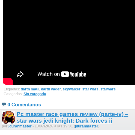
Etiquetas:
darth maul
,
darth vader
,
skywalker
,
star wars
,
starwars
Categorías:
Sin categoría
0 Comentarios
Pc master race games review (parte-iv) –
star wars jedi knight: Dark forces ii
por
jduranmaster
- 13/07/2026 a las 19:01 (
jduranmaster
)