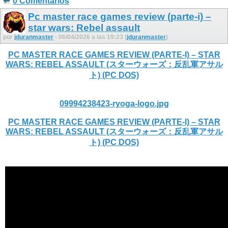
0 Comentarios
Pc master race games review (parte-i) –
star wars: Rebel assault
por
jduranmaster
- 06/04/2026 a las 19:23 (
jduranmaster
)
PC MASTER RACE GAMES REVIEW (PARTE-I) – STAR
WARS: REBEL ASSAULT (スターウォーズ：反乱軍アサル
ト) (PC DOS)
09994238423-ryoga-logo.jpg
PC MASTER RACE GAMES REVIEW (PARTE-I) – STAR
WARS: REBEL ASSAULT (スターウォーズ：反乱軍アサル
ト) (PC DOS)