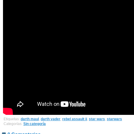
Etiquetas:
darth maul
,
darth vader
,
rebel assault ii
,
star wars
,
starwars
Categorías:
Sin categoría