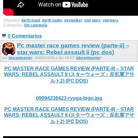
Etiquetas:
darth maul
,
darth vader
,
skywalker
,
star wars
,
starwars
Categorías:
Sin categoría
0 Comentarios
Pc master race games review (parte-ii) –
star wars: Rebel assault ii (pc dos)
por
jduranmaster
- 04/05/2026 a las 19:07 (
jduranmaster
)
PC MASTER RACE GAMES REVIEW (PARTE-II) – STAR
WARS: REBEL ASSAULT II (スターウォーズ：反乱軍アサ
ルト2) (PC DOS)
09994238423-ryoga-logo.jpg
PC MASTER RACE GAMES REVIEW (PARTE-II) – STAR
WARS: REBEL ASSAULT II (スターウォーズ：反乱軍アサ
ルト2) (PC DOS)