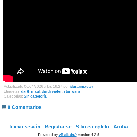
Actualizado 06/04/2026 a las 19:27 por
jduranmaster
Etiquetas:
darth maul
,
darth vader
,
star wars
Categorías:
Sin categoría
0 Comentarios
Iniciar sesión
Registrarse
Sitio completo
Arriba
Powered by
vBulletin®
Version 4.2.5