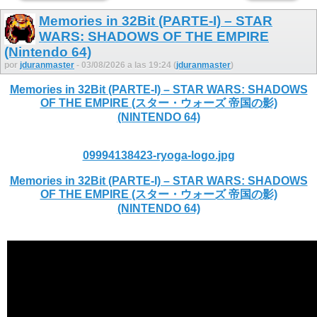
Memories in 32Bit (PARTE-I) – STAR
WARS: SHADOWS OF THE EMPIRE
(Nintendo 64)
por
jduranmaster
- 03/08/2026 a las 19:24 (
jduranmaster
)
Memories in 32Bit (PARTE-I) – STAR WARS: SHADOWS
OF THE EMPIRE (スター・ウォーズ 帝国の影)
(NINTENDO 64)
09994138423-ryoga-logo.jpg
Memories in 32Bit (PARTE-I) – STAR WARS: SHADOWS
OF THE EMPIRE (スター・ウォーズ 帝国の影)
(NINTENDO 64)