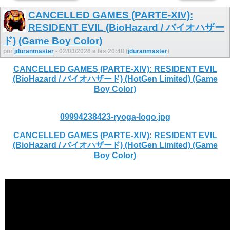
CANCELLED GAMES (PARTE-XIV):
RESIDENT EVIL (BioHazard / バイオハザー
ド) (Game Boy Color)
por
jduranmaster
- 02/03/2026 a las 20:48 (
jduranmaster
)
CANCELLED GAMES (PARTE-XIV): RESIDENT EVIL
(BioHazard / バイオハザード) (HotGen Limited) (Game
Boy Color)
09994238423-ryoga-logo.jpg
CANCELLED GAMES (PARTE-XIV): RESIDENT EVIL
(BioHazard / バイオハザード) (HotGen Limited) (Game
Boy Color)