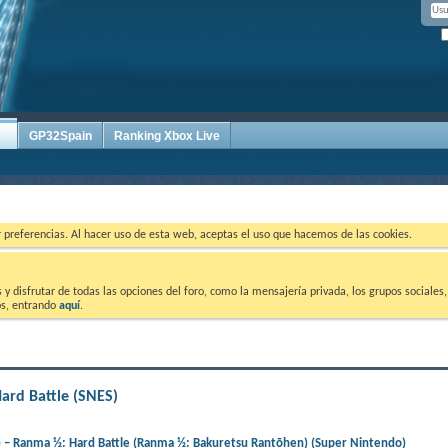
GP32Spain
Ranking Xbox Live
ar preferencias. Al hacer uso de esta web, aceptas el uso que hacemos de las cookies.
 disfrutar de todas las opciones del foro, como la mensajería privada, los grupos sociales, 
tos, entrando
aquí
.
ard Battle (SNES)
) – Ranma ½: Hard Battle (Ranma ½: Bakuretsu Rantōhen) (Super Nintendo)