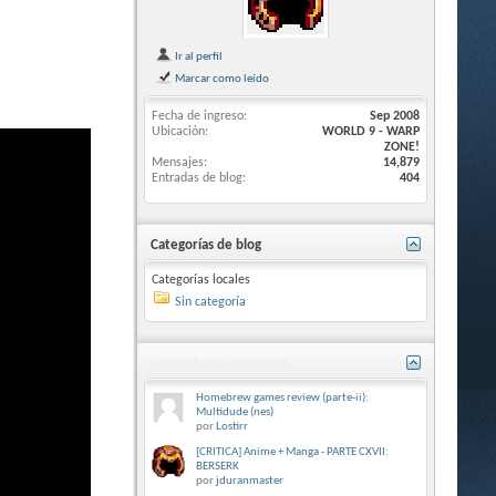
Ir al perfil
Marcar como leído
Fecha de ingreso
Sep 2008
Ubicación
WORLD 9 - WARP
ZONE!
Mensajes
14,879
Entradas de blog
404
Categorías de blog
Categorías locales
Sin categoría
Comentarios recientes
Homebrew games review (parte-ii):
Multidude (nes)
por
Lostirr
[CRITICA] Anime + Manga - PARTE CXVII:
BERSERK
por
jduranmaster