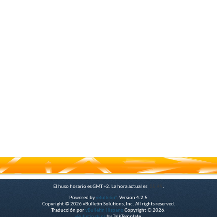
El huso horario es GMT +2. La hora actual es:
05:49
.
Powered by
vBulletin®
Version 4.2.5
Copyright © 2026 vBulletin Solutions, Inc. All rights reserved.
Traducción por
vBulletin Hispano
Copyright © 2026.
vBulletin skins
by TalkTemplate.