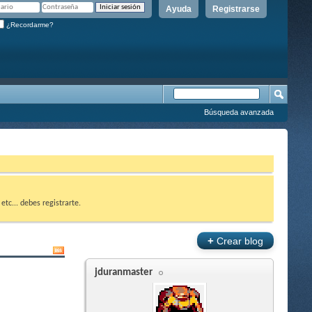
Ayuda
Registrarse
¿Recordarme?
Búsqueda avanzada
etc... debes registrarte.
+
Crear blog
jduranmaster