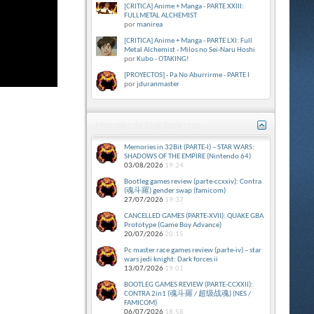
[CRITICA] Anime + Manga - PARTE XXIII:
FULLMETAL ALCHEMIST
por
manirea
[CRITICA] Anime + Manga - PARTE LXI: Full
Metal Alchemist - Milos no Sei-Naru Hoshi
por
Kubo - OTAKING!
[PROYECTOS] - Pa No Aburrirme - PARTE I
por
jduranmaster
Mensajes de blog Recientes
Memories in 32Bit (PARTE-I) – STAR WARS:
SHADOWS OF THE EMPIRE (Nintendo 64)
03/08/2026
19:24
Bootleg games review (parte-ccxxiv): Contra
(魂斗羅) gender swap (famicom)
27/07/2026
19:37
CANCELLED GAMES (PARTE-XVII): QUAKE GBA
Prototype (Game Boy Advance)
20/07/2026
20:15
Pc master race games review (parte-iv) – star
wars jedi knight: Dark forces ii
13/07/2026
19:01
BOOTLEG GAMES REVIEW (PARTE-CCXXII):
CONTRA 2in1 (魂斗羅 / 超级战魂) (NES /
FAMICOM)
06/07/2026
18:58