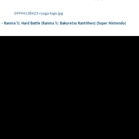
09994138423-ryoga-logo.jpg
) – Ranma ½: Hard Battle (Ranma ½: Bakuretsu Rantōhen) (Super Nintendo)