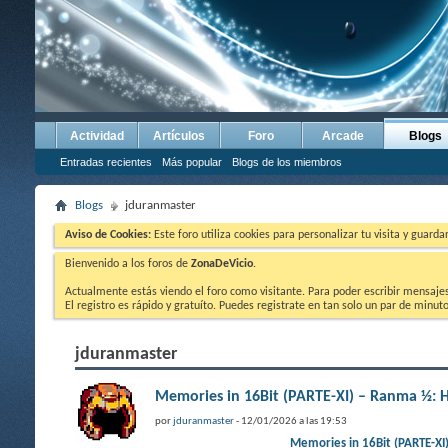
Actividad
Artículos
Foro
Arcade
Blogs
Entradas recientes
Más popular
Blogs de los miembros
Blogs
jduranmaster
Aviso de Cookies:
Este foro utiliza cookies para personalizar tu visita y guard
Bienvenido a los foros de
ZonaDeVicio
.
Actualmente estás viendo el foro como visitante. Para poder escribir mensajes y
El registro es rápido y gratuíto. Puedes registrate en tan solo un par de minu
jduranmaster
Memories in 16Bit (PARTE-XI) – Ranma ½: H
por
jduranmaster
- 12/01/2026 a las 19:53
Memories in 16Bit (PARTE-XI