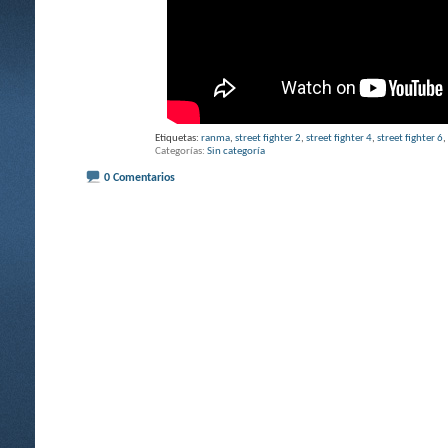
Etiquetas:
ranma
,
street fighter 2
,
street fighter 4
,
street fighter 6
,
Categorías
Sin categoría
0 Comentarios