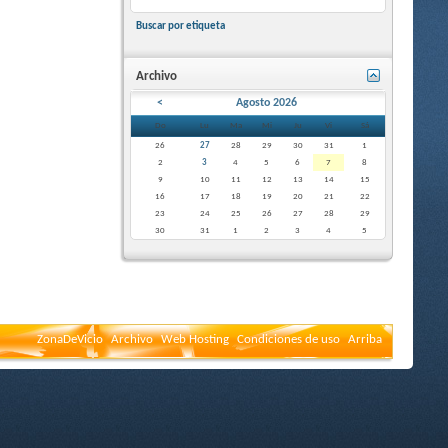
Buscar por etiqueta
Archivo
<
Agosto 2026
Do
Lu
Ma
Mi
Ju
Vi
Sá
26
27
28
29
30
31
1
2
3
4
5
6
7
8
9
10
11
12
13
14
15
16
17
18
19
20
21
22
23
24
25
26
27
28
29
30
31
1
2
3
4
5
ZonaDeVicio
Archivo
Web Hosting
Condiciones de uso
Arriba