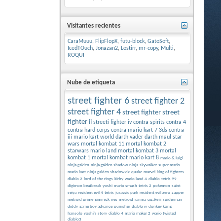
Visitantes recientes
CaraMuuu
,
FlipFlopX
,
futu-block
,
GatoSoft
,
IcedTOuch
,
Jonazan2
,
Lostirr
,
mr-copy
,
Multi
,
ROQUI
Nube de etiqueta
street fighter 6
street fighter 2
street fighter 4
street fighter
street
fighter ii
streeti fighter iv
contra spirits
contra 4
contra hard corps
contra
mario kart 7 3ds
contra
iii
mario kart world
darth vader
darth maul
star
wars
mortal kombat 11
mortal kombat 2
starwars
mario land
mortal kombat 3
mortal
kombat 1
mortal kombat
mario kart 8
mario & luigi
ninja gaiden
ninja gaiden shadow
ninja
skywalker
super mario
mario kart
ninja gaiden shadow dx
quake
marvel
king of fighters
diablo 2
lord of the rings
kirby
wario land 4
diablo
tetris 99
digimon beatbreak
yoshi
mario smash
tetris 2
pokemon
saint
seiya
resident evil 4
tetris
jurassic park
resident evil zero
zapper
metroid prime
gimmick
nes
metroid
ranma
quake ii
spiderman
diddy
game boy advance
punisher
diablo iv
donkey kong
hansolo
yoshi's story
diablo 4
mario maker 2
wario twisted
diablo3