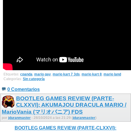
Etiquetas:
çpanda
,
mario gay
,
mario kart 7 3ds
,
mario kart 8
,
mario land
Categorías:
Sin categoría
0 Comentarios
BOOTLEG GAMES REVIEW (PARTE-
CLXXVI): AKUMAJOU DRACULA MARIO /
MarioVania (マリオバニア) FDS
por
jduranmaster
- 28/10/2024 a las 21:29 (
jduranmaster
)
BOOTLEG GAMES REVIEW (PARTE-CLXXVI):