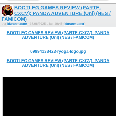
BOOTLEG GAMES REVIEW (PARTE-
CXCV): PANDA ADVENTURE (Unl) (NES /
FAMICOM)
por
jduranmaster
- 16/06/2025 a las 19:45 (
jduranmaster
)
BOOTLEG GAMES REVIEW (PARTE-CXCV): PANDA
ADVENTURE (Unl) (NES / FAMICOM)
09994138423-ryoga-logo.jpg
BOOTLEG GAMES REVIEW (PARTE-CXCV): PANDA
ADVENTURE (Unl) (NES / FAMICOM)